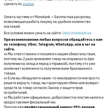
сделать по
ссылке
.
Оплата частями от Monobank — Бесплатная рассрочка,
позволяющая разбить покупку на удобное количество
платежей.
Все условия можно узнать на сайте:
chast.monobank.ua
При возникновении любых вопросов обращайтесь к нам
по
телефону
,
Viber
,
Telegram
,
WhatsApp
, или в чат на
сайте.
📜 Мы ответственно относимся к нашим обязательствам,
поэтому мы 2 раза проверяем товар на исправность (при
получении на склад и перед отправкой), поэтому это уже
исключает возможность получения вами бракованного
товара.
📜 Если вы обнаружите какие-то неисправности или просто
решите вернуть товар, мы гарантируем обмен или возврат
средств за товар согласно Закону о защите прав
потребителей.
📜 Мы работаем официально, добросовестно платим налоги и
предоставляем фискальный чек.
Предлагаем
профессиональный ремонт FPV-дронов,