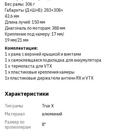
Вес рамы: 306 г
Габариты (Д×Ш×В): 283×308×
42,6 мм
Длина лучей: 150 мм
Диагональ по моторам: 388 мм
Крепление под камеру: 17 мм/
19 мм/21 мм
Комплектация:
1 х рама с верхней крышкой и винтами
1 х самоклеящаяся подкладка для аккумулятора
1 х термопаста для VTX
1 х пластиковые крепления камеры
1х пластиковые держатели антенн RX и VTX
Характеристики
Тип рамы
True X
Материал
алюминий
Размер по
8"
пропеллерам