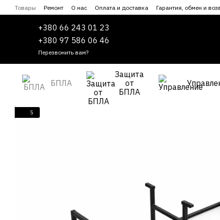
Перейти к основному контенту
Товары
Ремонт
О нас
Оплата и доставка
Гарантия, обмен и воз
Сотрудничество
Пользовательское соглашение
+380 66 243 01 23
+380 97 586 06 46
Перезвонить вам?
Защита
БПЛА
от
Управле
БПЛА
5