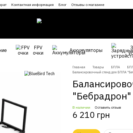
врат
Контактная информация
Блог
Отзывы о магазине
FPV
ние
Аккумуляторы
очки
у
Главная
Товары
БПЛА
БПЛ
Балансировочный стенд для БПЛА "Бе
Балансирово
"Бебрадрон"
В наличии
Оставить отзыв
6 210 грн