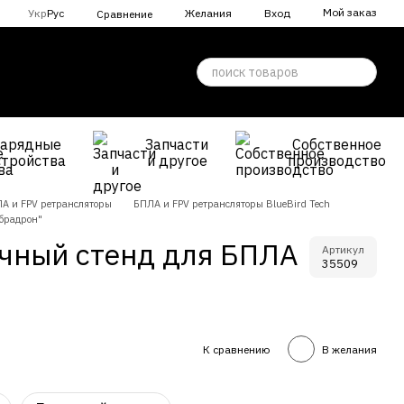
Мой заказ
Укр
Рус
Желания
Вход
Сравнение
Зарядные
Запчасти
Собственное
стройства
и другое
производство
А и FPV ретрансляторы
БПЛА и FPV ретрансляторы BlueBird Tech
брадрон"
чный стенд для БПЛА
Артикул
35509
К сравнению
В желания