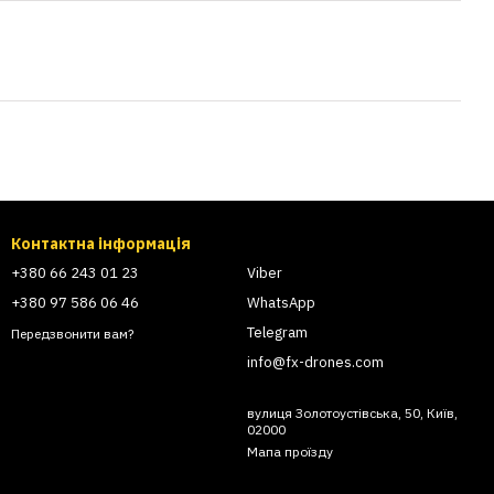
Контактна інформація
+380 66 243 01 23
Viber
+380 97 586 06 46
WhatsApp
Telegram
Передзвонити вам?
info@fx-drones.com
вулиця Золотоустівська, 50, Київ,
02000
Мапа проїзду