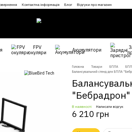
повернення
Контактна інформація
Блог
Відгуки про магазин
FPV
З
я
Акумулятори
окуляри
п
Головна
Товари
БПЛА
БПЛ
Балансувальний стенд для БПЛА "Беб
Балансуваль
"Бебрадрон"
В наявності
Написати відгук
6 210 грн