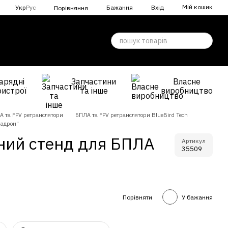
Мій кошик
Укр
Рус
Бажання
Вхід
Порівняння
арядні
Запчастини
Власне
ристрої
та інше
виробництво
А та FPV ретранслятори
БПЛА та FPV ретранслятори BlueBird Tech
радрон"
ний стенд для БПЛА
Артикул
35509
Порівняти
У бажання