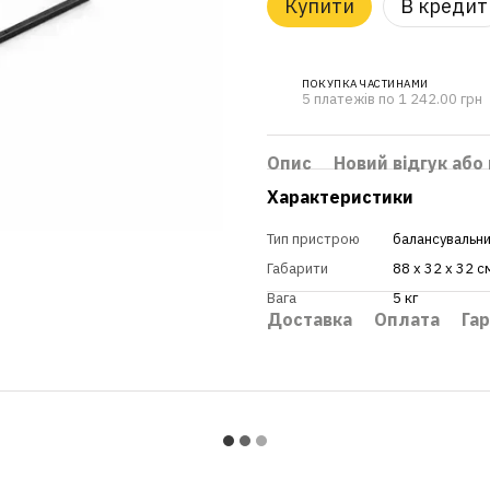
Купити
В кредит
ПОКУПКА ЧАСТИНАМИ
5 платежів по 1 242.00 грн
Опис
Новий відгук або
Характеристики
Тип пристрою
балансувальн
Габарити
88 х 32 х 32 с
Вага
5 кг
Доставка
Оплата
Гар