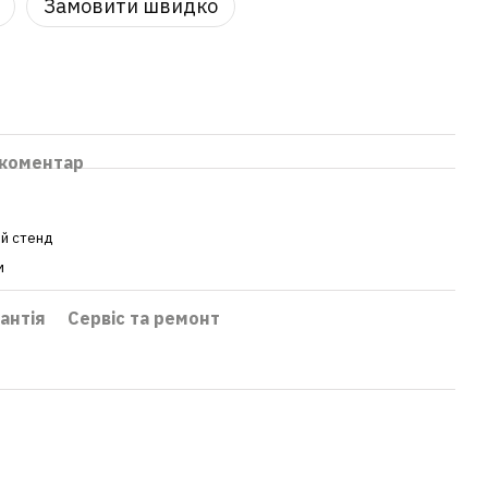
Замовити швидко
 коментар
ий стенд
м
антія
Сервіс та ремонт