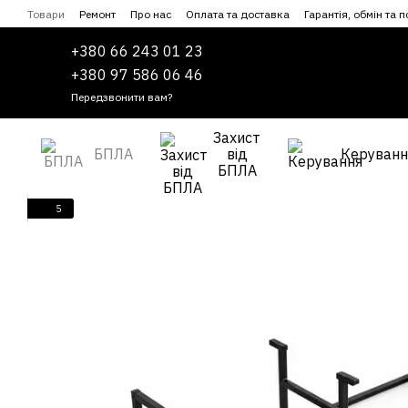
Перейти до основного контенту
Товари
Ремонт
Про нас
Оплата та доставка
Гарантія, обмін та 
Співпраця
Угода користувача
+380 66 243 01 23
+380 97 586 06 46
Передзвонити вам?
Захист
БПЛА
від
Керуванн
БПЛА
5