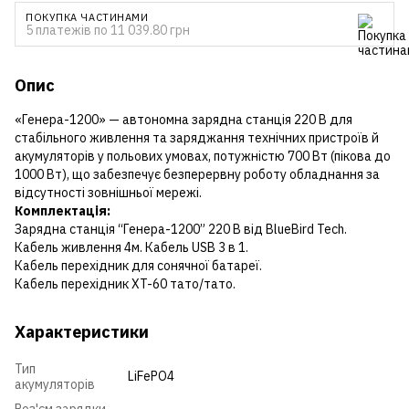
ПОКУПКА ЧАСТИНАМИ
5 платежів по 11 039.80 грн
Опис
«Генера-1200» — автономна зарядна станція 220 В для
стабільного живлення та заряджання технічних пристроїв й
акумуляторів у польових умовах, потужністю 700 Вт (пікова до
1000 Вт), що забезпечує безперервну роботу обладнання за
відсутності зовнішньої мережі.
Комплектація:
Зарядна станція “Генера-1200” 220 В від BlueBird Tech.
Кабель живлення 4м. Кабель USB 3 в 1.
Кабель перехідник для сонячної батареї.
Кабель перехідник XT-60 тато/тато.
Характеристики
Тип
LiFePO4
акумуляторів
Роз'єм зарядки