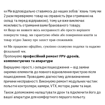
📜 Ми відповідально ставимось до наших зобовʼязань тому ми
2 рази перевіряємо товар на справність (при отриманні на
склад та перед відправкою), тому це вже виключає
можливість отримання вами бракованого товару.
📜
Якщо ви виявите якісь несправності або просто вирішите
повернути товар, ми гарантуємо обмін або повернення коштів за
товар згідно Закону про захист прав споживачів.
📜
Ми працюємо офіційно, сумлінно сплачуємо податки та надаємо
фіскальний чек.
Пропонуємо
професійний ремонт FPV-дронів,
комплектуючих та апаратури
Вирішуємо і прості, і складні пошкодження — від заміни
окремих елементів до повного відновлення пристрою після
пошкодження. Проводимо діагностику для визначення
причини несправності. Виконуємо ремонт модульних частин:
польотні контролери, камери, VTX, мотори, рами та інше.
Також допоможемо налаштувати дрон та підключити його до
вашої апаратури для комфортного першого польоту.