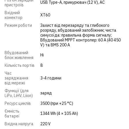
USB Type-A
,
прикурювач (12 V)
,
AC
пристроїв
Вхідний
XT60
конектор
Режим роботи
Захист від перезаряду та глибокого
розряду, вбудований запобіжник; чиста
синусоїда: правильна форма сигналу;
Вбудований MPPT контролер: 60 A (40 450
V) та BMS 200 A
Вбудований
Ні
блок живлення
Кількість портів
8
Час
заряджання
3-4 години
від мережі
Функції (для
заряд
LiPo, LiHV, Liion)
Ресурс циклів
3500 (при +25 °C)
Ємність
1344 Wh (4 × 105 Ah)
батареї
Вхідна напруга
220 V