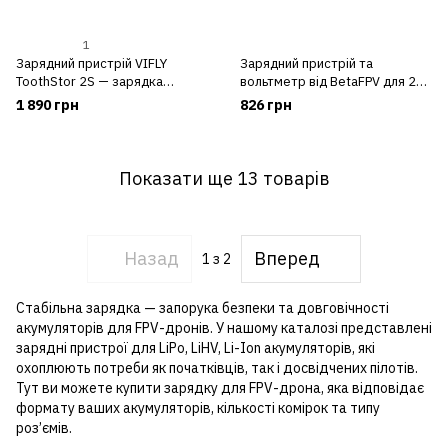
1
Зарядний пристрій VIFLY
Зарядний пристрій та
ToothStor 2S — зарядка
вольтметр від BetaFPV для 2S
акумуляторів з роз'ємами
акумуляторів XH2.54
1 890 грн
826 грн
BT3.0, XH2.54
Показати ще 13 товарів
Назад
Вперед
1
з 2
Стабільна зарядка — запорука безпеки та довговічності
акумуляторів для FPV-дронів. У нашому каталозі представлені
зарядні пристрої для LiPo, LiHV, Li-Ion акумуляторів, які
охоплюють потреби як початківців, так і досвідчених пілотів.
Тут ви можете купити зарядку для FPV-дрона, яка відповідає
формату ваших акумуляторів, кількості комірок та типу
роз’ємів.