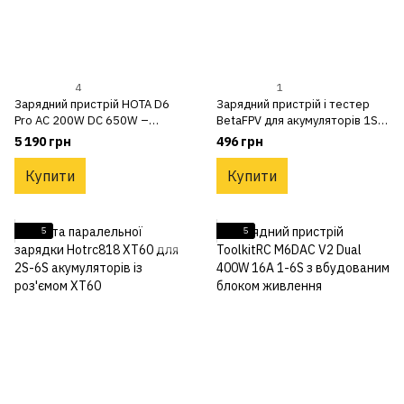
4
1
Зарядний пристрій HOTA D6
Зарядний пристрій і тестер
Pro AC 200W DC 650W –
BetaFPV для акумуляторів 1S
зарядка для живлення
BT2.0
5 190 грн
496 грн
акумуляторів від мережі
Купити
Купити
5
5