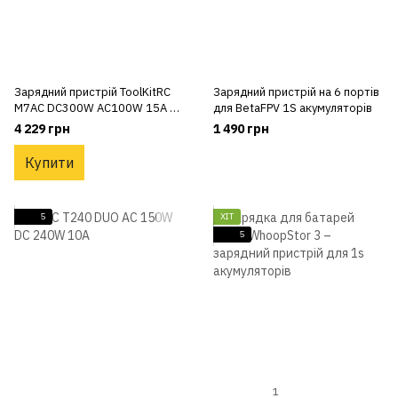
Зарядний пристрій ToolKitRC
Зарядний пристрій на 6 портів
M7AC DC300W AC100W 15A 2-
для BetaFPV 1S акумуляторів
6S
4 229 грн
1 490 грн
Купити
5
ХІТ
5
1