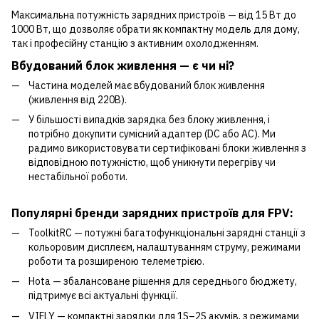
Максимальна потужність зарядних пристроїв — від 15 Вт до
1000 Вт, що дозволяє обрати як компактну модель для дому,
так і професійну станцію з активним охолодженням.
Вбудований блок живлення — є чи ні?
Частина моделей має вбудований блок живлення
(живлення від 220В).
У більшості випадків зарядка без блоку живлення, і
потрібно докупити сумісний адаптер (DC або AC). Ми
радимо використовувати сертифіковані блоки живлення з
відповідною потужністю, щоб уникнути перегріву чи
нестабільної роботи.
Популярні бренди зарядних пристроїв для FPV:
ToolkitRC — потужні багатофункціональні зарядні станції з
кольоровим дисплеєм, налаштуванням струму, режимами
роботи та розширеною телеметрією.
Hota — збалансоване рішення для середнього бюджету,
підтримує всі актуальні функції.
VIFLY — компактні зарядки для 1S–2S акумів, з режимами