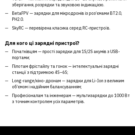
зберігання, розрядки та звуковою індикацією.
BetaFPV — зарядки для мікродронів із роз’ємами BT2.0,
PH2.0.
SkyRC — перевірена класика серед RC-пристроїв.
Для кого ці зарядні пристрої?
Початківцям — прості зарядки для 1S/2S акумів з USB-
портами;
Пілотам фрістайлу та гонок — інтелектуальні зарядні
станції з підтримкою 4S–6S;
Long-range/кіно-дронам — зарядки для Li-Ion з великим
об’ємом і надійним балансуванням;
Професіоналам та інженерам — мультизарядки до 1000 Вт
з точним контролем усіх параметрів.