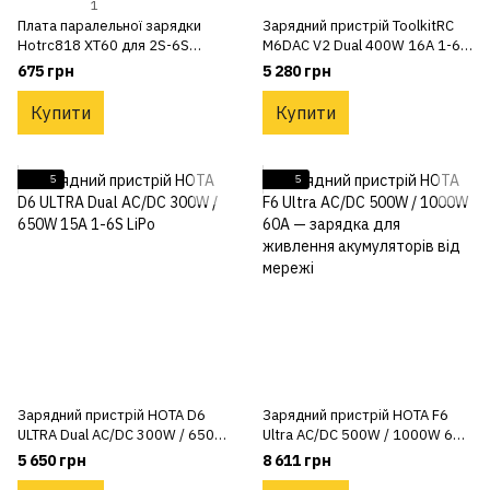
1
Плата паралельної зарядки
Зарядний пристрій ToolkitRC
Hotrc818 XT60 для 2S-6S
M6DAC V2 Dual 400W 16A 1-6S
акумуляторів із роз'ємом XT60
з вбудованим блоком
675 грн
5 280 грн
живлення
Купити
Купити
5
5
Зарядний пристрій HOTA D6
Зарядний пристрій HOTA F6
ULTRA Dual AC/DC 300W / 650W
Ultra AC/DC 500W / 1000W 60A
15A 1-6S LiPo
— зарядка для живлення
5 650 грн
8 611 грн
акумуляторів від мережі