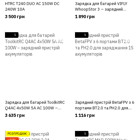
HTRC T240 DUO AC 150W DC
Зарядка для батарей VIFLY
240W 10A
WhoopStor 3 – зарядний
пристрій для 1s акумуляторів
3 500 грн
1 890 грн
5
5
Зарядка для батарей ToolkitRC
Зарядний пристрій BetaFPV з 6
Q4AC 4x50W 5A AC 100W –
портами BT2.0 та PH2.0 для
зарядний пристрій
заряджання 1S акумуляторів
3 635 грн
1 116 грн
акумуляторів
РОЗПРОДАЖ
5
−30%