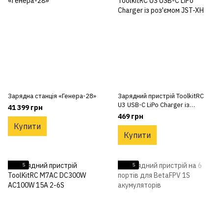
Зарядна станція «Генера-28»
Зарядний пристрій ToolkitRC
U3 USB-C LiPo Charger із
41 399 грн
роз'ємом JST-XH
469 грн
Купити
Купити
5
5