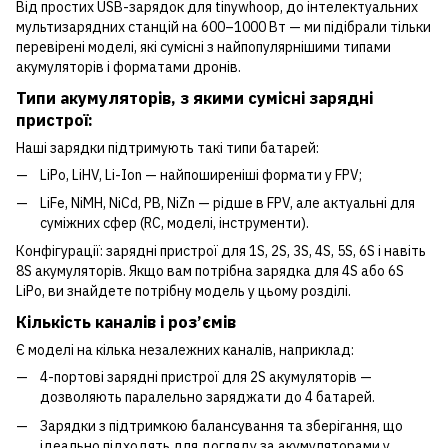
Від простих USB-зарядок для tinywhoop, до інтелектуальних
мультизарядних станцій на 600–1000 Вт — ми підібрали тільки
перевірені моделі, які сумісні з найпопулярнішими типами
акумуляторів і форматами дронів.
Типи акумуляторів, з якими сумісні зарядні
пристрої:
Наші зарядки підтримують такі типи батарей:
LiPo, LiHV, Li-Ion — найпоширеніші формати у FPV;
LiFe, NiMH, NiCd, PB, NiZn — рідше в FPV, але актуальні для
суміжних сфер (RC, моделі, інструменти).
Конфігурації: зарядні пристрої для 1S, 2S, 3S, 4S, 5S, 6S і навіть
8S акумуляторів. Якщо вам потрібна зарядка для 4S або 6S
LiPo, ви знайдете потрібну модель у цьому розділі.
Кількість каналів і роз’ємів
Є моделі на кілька незалежних каналів, наприклад:
4-портові зарядні пристрої для 2S акумуляторів —
дозволяють паралельно заряджати до 4 батарей.
Зарядки з підтримкою балансування та зберігання, що
ідеально підходять для догляду за акумуляторами у