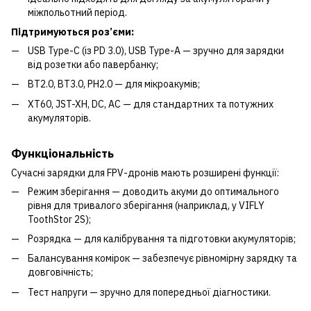
міжпольотний період.
Підтримуються роз’єми:
USB Type-C (із PD 3.0), USB Type-A — зручно для зарядки
від розетки або павербанку;
BT2.0, BT3.0, PH2.0 — для мікроакумів;
XT60, JST-XH, DC, AC — для стандартних та потужних
акумуляторів.
Функціональність
Сучасні зарядки для FPV-дронів мають розширені функції:
Режим зберігання — доводить акуми до оптимального
рівня для тривалого зберігання (наприклад, у VIFLY
ToothStor 2S);
Розрядка — для калібрування та підготовки акумуляторів;
Балансування комірок — забезпечує рівномірну зарядку та
довговічність;
Тест напруги — зручно для попередньої діагностики.