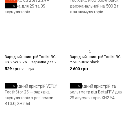
5
1
Зарядний пристрій ToolkitRC
Зарядний пристрій ToolkitRC
C3 25W 2.2A – зарядка для 2S
M6D 500W black
та 3S акумуляторів
двохканальний на 500 Вт для
529 грн
2 600 грн
753 грн
акумуляторів
5
5