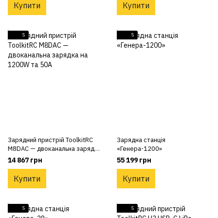
Купити
Купити
5
5
Зарядний пристрій ToolkitRC
Зарядна станція
M8DAC — двоканальна зарядка
«Генера-1200»
на 1200W та 50A
14 867 грн
55 199 грн
Купити
Купити
5
5