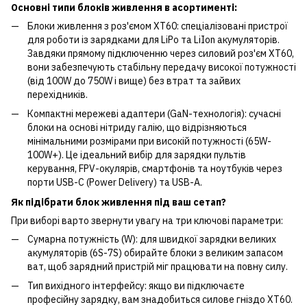
Основні типи блоків живлення в асортименті:
Блоки живлення з роз'ємом XT60: спеціалізовані пристрої
для роботи із зарядками для LiPo та LiIon акумуляторів.
Завдяки прямому підключенню через силовий роз'єм XT60,
вони забезпечують стабільну передачу високої потужності
(від 100W до 750W і вище) без втрат та зайвих
перехідників.
Компактні мережеві адаптери (GaN-технологія): сучасні
блоки на основі нітриду галію, що відрізняються
мінімальними розмірами при високій потужності (65W-
100W+). Це ідеальний вибір для зарядки пультів
керування, FPV-окулярів, смартфонів та ноутбуків через
порти USB-C (Power Delivery) та USB-A.
Як підібрати блок живлення під ваш сетап?
При виборі варто звернути увагу на три ключові параметри:
Сумарна потужність (W): для швидкої зарядки великих
акумуляторів (6S-7S) обирайте блоки з великим запасом
ват, щоб зарядний пристрій міг працювати на повну силу.
Тип вихідного інтерфейсу: якщо ви підключаєте
професійну зарядку, вам знадобиться силове гніздо XT60.