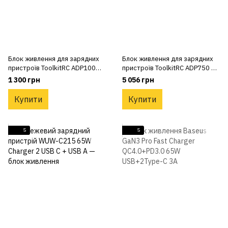
Блок живлення для зарядних
Блок живлення для зарядних
пристроїв ToolkitRC ADP100W
пристроїв ToolkitRC ADP750 W
20V 5А із роз'ємом XT60
12V 62.5А із роз'ємом XT60
1 300 грн
5 056 грн
Купити
Купити
5
5