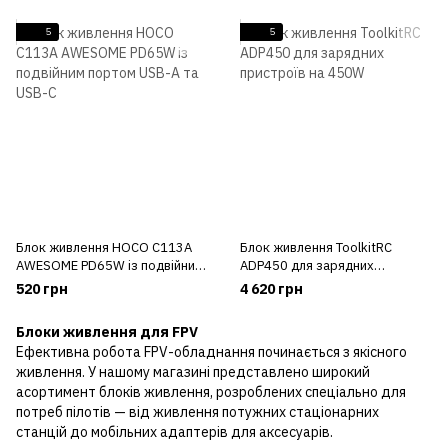
5
5
Блок живлення HOCO C113A
Блок живлення ToolkitRC
AWESOME PD65W із подвійним
ADP450 для зарядних
портом USB-A та USB-C
пристроїв на 450W
520 грн
4 620 грн
Блоки живлення для FPV
Ефективна робота FPV-обладнання починається з якісного
живлення. У нашому магазині представлено широкий
асортимент блоків живлення, розроблених спеціально для
потреб пілотів — від живлення потужних стаціонарних
станцій до мобільних адаптерів для аксесуарів.