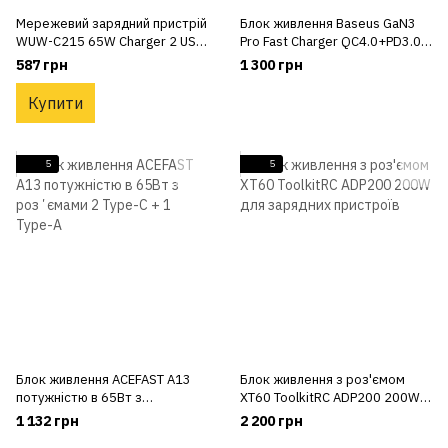
Мережевий зарядний пристрій
Блок живлення Baseus GaN3
WUW-C215 65W Charger 2 USB
Pro Fast Charger QC4.0+PD3.0
C + USB A — блок живлення
65W USB+2Type-C 3A
587 грн
1 300 грн
Купити
5
5
Блок живлення ACEFAST A13
Блок живлення з роз'ємом
потужністю в 65Вт з
ХТ60 ToolkitRC ADP200 200W
розʼємами 2 Type-C + 1 Type-A
для зарядних пристроїв
1 132 грн
2 200 грн