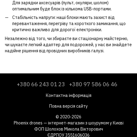
Для зарядки аксесуарів (пульт, окуляри, шолом)
оптимальним буде блок із кількома USB-портами.
Стабільність напруги: наші блоки мають захист від
перевантаження, перегріву та короткого замикання, що
критично важливо для дорогої електроніки.
Незалежно від того, чи збираєте ви стаціонарну майстерню,
чи шукаєте легкий адаптер для подорожей, у нас ви знайдете
надійне рішення від провідних виробників галузі.
+380 66 243 01 23
+380 97 586 06 46
Контактна інформація
Повна версія сайту
© 2020-2026
Phoenix drones — інтернет-магазин з шоурумом у Києві
ФОП Шолохов Микола Вікторович
ЄДРПОУ 3551606036