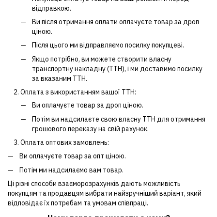
відправкою.
Ви після отримання оплати оплачуєте товар за дроп
ціною.
Після цього ми відправляємо посилку покупцеві.
Якщо потрібно, ви можете створити власну
транспортну накладну (ТТН), і ми доставимо посилку
за вказаним ТТН.
Оплата з використанням вашої ТТН:
Ви оплачуєте товар за дроп ціною.
Потім ви надсилаєте свою власну ТТН для отримання
грошового переказу на свій рахунок.
Оплата оптових замовлень:
Ви оплачуєте товар за опт ціною.
Потім ми надсилаємо вам товар.
Ці різні способи взаєморозрахунків дають можливість
покупцям та продавцям вибрати найзручніший варіант, який
відповідає їх потребам та умовам співпраці.