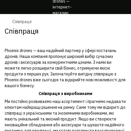
Співпраця
Співпраця
Phoenix drones — ваш надійний партнер у сфері постачань
дронів. Наша компанія пропонує широкий вибір сучасних
дронів і аксесуарів за конкурентними цінами. З нами ви
можете легко розширити свій бізнес, отримуючи якісні
продукти з перших рук. Започаткуйте вигідну співпрацю з
Phoenix drones вже сьогодні та відкрийте нові можливості для
вашого бізнесу.
Співпраця з виробниками
Ми постійно розвиваємо наш асортимент і прагнемо надавати
клієнтам найкращі рішення на ринку. Саме тому ми відкриті до
співпраці з українськими та іноземними виробниками, які
мають унікальний та якісний продукт. Якщо ви створюєте
інноваційне обладнання або аксесуари та шукаєте надійного
партнера для реалізації, ми готові розглянути ваші пропозиції.