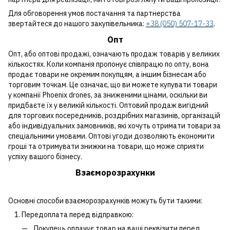
Для обговорення умов постачання та партнерства
звертайтеся до нашого закупівельника:
+38 (050) 507-17-33
.
Опт
Опт, або оптові продажі, означають продаж товарів у великих
кількостях. Коли компанія пропонує співпрацю по опту, вона
продає товари не окремим покупцям, а іншим бізнесам або
торговим точкам. Це означає, що ви можете купувати товари
у компанії Phoenix drones, за зниженими цінами, оскільки ви
придбаєте їх у великій кількості. Оптовий продаж вигідний
для торгових посередників, роздрібних магазинів, організацій
або індивідуальних замовників, які хочуть отримати товари за
спеціальними умовами. Оптові угоди дозволяють економити
гроші та отримувати знижки на товари, що може сприяти
успіху вашого бізнесу.
Взаєморозрахунки
Основні способи взаєморозрахунків можуть бути такими:
Передоплата перед відправкою:
Покупець оплачує товар на ваші реквізити перед