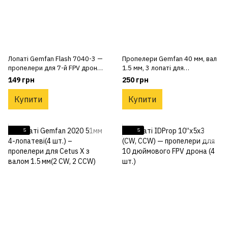
Лопаті Gemfan Flash 7040-3 —
Пропелери Gemfan 40 мм, вал
пропелери для 7-й FPV дрона
1.5 мм, 3 лопаті для
(4 шт.)
квадрокоптера Cetus Pro
149 грн
250 грн
Купити
Купити
5
5