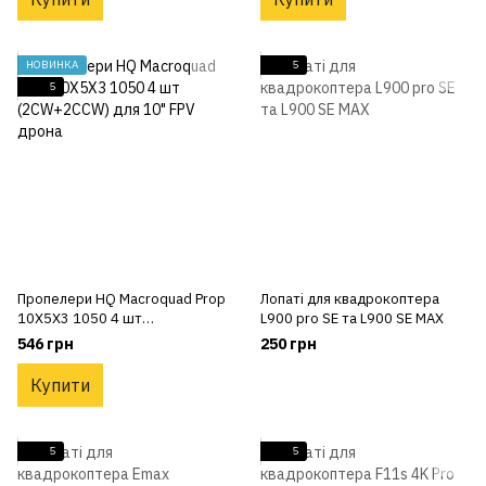
НОВИНКА
5
5
Пропелери HQ Macroquad Prop
Лопаті для квадрокоптера
10X5X3 1050 4 шт
L900 pro SE та L900 SE MAX
(2CW+2CCW) для 10" FPV
546 грн
250 грн
дрона
Купити
5
5