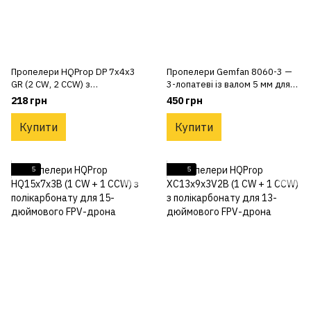
Пропелери HQProp DP 7x4x3
Пропелери Gemfan 8060-3 —
GR (2 CW, 2 CCW) з
3-лопатеві із валом 5 мм для
полікарбонату для 7-
8" дронів
218 грн
450 грн
дюймового FPV-дрона
Купити
Купити
5
5