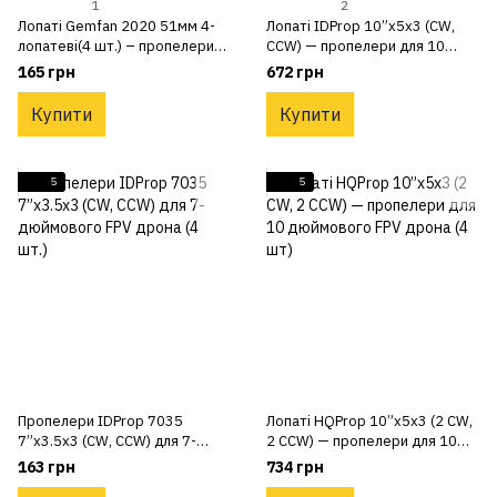
1
2
Лопаті Gemfan 2020 51мм 4-
Лопаті IDProp 10”x5x3 (CW,
лопатеві(4 шт.) – пропелери
CCW) — пропелери для 10
для Cetus X з валом 1.5 мм(2
дюймового FPV дрона (4 шт.)
165 грн
672 грн
CW, 2 CCW)
Купити
Купити
5
5
Пропелери IDProp 7035
Лопаті HQProp 10”x5x3 (2 CW,
7”x3.5x3 (CW, CCW) для 7-
2 CCW) — пропелери для 10
дюймового FPV дрона (4 шт.)
дюймового FPV дрона (4 шт)
163 грн
734 грн