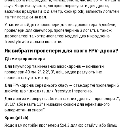
звук. Якщо ви шукаєте, які пропелери купити для дрона,
важливо врахувати їх діаметр, крок (pitch), кількість лопатей
та тип посадки на вал.
У нас ви знайдете пропелери для квадрокоптера 5 дюймів,
пропелери для cinewhoop, пропелери на 3 лопаті, а також
дволопатеві та чотирилопатеві моделі для мікродронів,
freestyle або дальніх польотів.
Як вибрати пропелери для свого FPV-дрона?
Діаметр пропелера
Для tinywhoop та кімнатних micro-дронів — компактні
пропелери 40 мм, 2", 2.2", 3", які швидко реагують і не
перевантажують мотор.
Для FPV-дронів середнього класу — стандартні пропелери 5
дюймів, що підходять для freestyle і перегонів.
Для довгих маршрутів або вантажних дронів — пропелери 7",
8", 10" або навіть 13" з низьким кроком для ефективного
використання енергії.
Крок (pitch)
Якщо вам потрібні пропелери 5x4.3 для фрістайлу, або більш