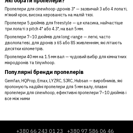
Які обрати пропелери?
Пропелери для cinewhoop-дронів 3" — зазвичай 3 або 4 лопаті,
м’який крок, висока керованість на малій тязі.
Пропелери 5 дюймів для freestyle — це класика, найчастіше
три лопаті з pitch 4" або 4.3", на вал 5 мм.
Пропелери 7–10 дюймів для long-range — легкі, часто
дволопатеві, для дронів з 6S або 8S живленням, які літають
десятки кілометрів.
Пропелери 40 мм на 1.5 мм вал — чудовий вибір для кімнатних
мікродронів та tinywhoop.
Популярні бренди пропелерів
Gemfan, HQProp, Emax, LYZRC, SJRC, Hubsan — виробників, які
пропонують надійні пропелери для 5 мм валу, плавні
пропелери для cinewhoop, ефективні пропелери 7–10 дюймів і
все між ними
+380 66 243 01 23
+380 97 586 06 46