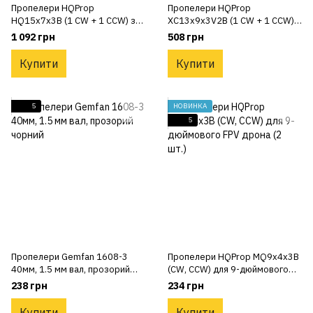
Пропелери HQProp
Пропелери HQProp
HQ15x7x3B (1 CW + 1 CCW) з
XC13x9x3V2B (1 CW + 1 CCW) з
полікарбонату для 15-
полікарбонату для 13-
1 092 грн
508 грн
дюймового FPV-дрона
дюймового FPV-дрона
Купити
Купити
5
НОВИНКА
5
Пропелери Gemfan 1608-3
Пропелери HQProp MQ9x4x3B
40мм, 1.5 мм вал, прозорий
(CW, CCW) для 9-дюймового
чорний
FPV дрона (2 шт.)
238 грн
234 грн
Купити
Купити