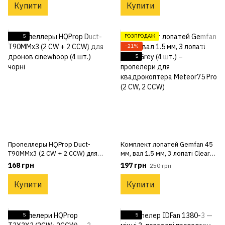
Купити
Купити
5
РОЗПРОДАЖ
−21%
5
Пропеллеры HQProp Duct-
Комплект лопатей Gemfan 45
T90MMx3 (2 CW + 2 CCW) для
мм, вал 1.5 мм, 3 лопаті Clear
дронов cinewhoop (4 шт.)
Grey (4 шт.) – пропелери для
168 грн
197 грн
250 грн
чорні
квадрокоптера Meteor75 Pro
(2 CW, 2 CCW)
Купити
Купити
5
5