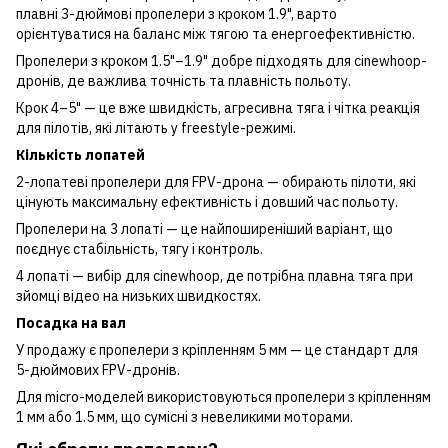
плавні 3-дюймові пропелери з кроком 1.9", варто
орієнтуватися на баланс між тягою та енергоефективністю.
Пропелери з кроком 1.5"–1.9" добре підходять для cinewhoop-
дронів, де важлива точність та плавність польоту.
Крок 4–5" — це вже швидкість, агресивна тяга і чітка реакція
для пілотів, які літають у freestyle-режимі.
Кількість лопатей
2-лопатеві пропелери для FPV-дрона — обирають пілоти, які
цінують максимальну ефективність і довший час польоту.
Пропелери на 3 лопаті — це найпоширеніший варіант, що
поєднує стабільність, тягу і контроль.
4 лопаті — вибір для cinewhoop, де потрібна плавна тяга при
зйомці відео на низьких швидкостях.
Посадка на вал
У продажу є пропелери з кріпленням 5 мм — це стандарт для
5-дюймових FPV-дронів.
Для micro-моделей використовуються пропелери з кріпленням
1 мм або 1.5 мм, що сумісні з невеликими моторами.