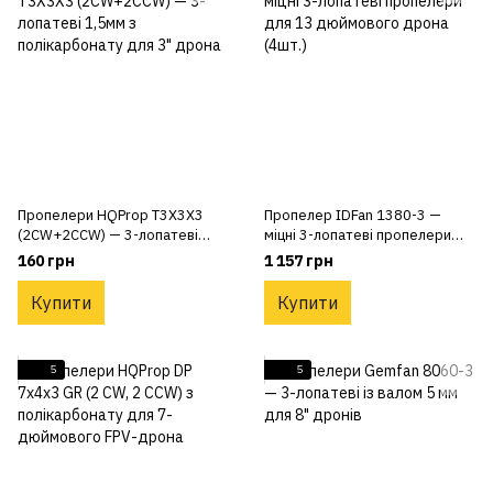
Пропелери HQProp T3X3X3
Пропелер IDFan 1380-3 —
(2CW+2CCW) — 3-лопатеві
міцні 3-лопатеві пропелери
1,5мм з полікарбонату для 3"
для 13 дюймового дрона
160 грн
1 157 грн
дрона
(4шт.)
Купити
Купити
5
5