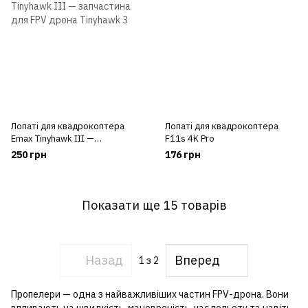
Лопаті для квадрокоптера
Лопаті для квадрокоптера
Emax Tinyhawk III —
F11s 4K Pro
запчастина для FPV дрона
250 грн
176 грн
Tinyhawk 3
Показати ще 15 товарів
Назад
Вперед
1
з 2
Пропелери — одна з найважливіших частин FPV-дрона. Вони
впливають на швидкість, маневреність, час польоту та навіть