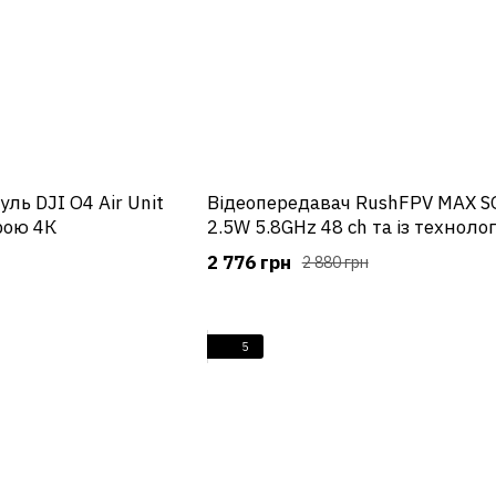
ь DJI O4 Air Unit
Відеопередавач RushFPV MAX S
рою 4К
2.5W 5.8GHz 48 ch та із технолог
LOCK-ON
2 776 грн
2 880 грн
5