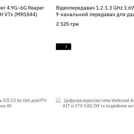
er 4.9G~6G Reaper
Відеопередавач 1.2-1.3 GHz 1.6
CH VTx (MR1844)
9-канальний передавач для да
польотів
2 125 грн
5