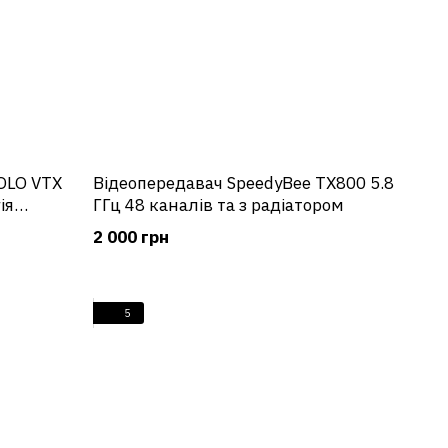
OLO VTX
Відеопередавач SpeedyBee TX800 5.8
ія
ГГц 48 каналів та з радіатором
2 000 грн
5