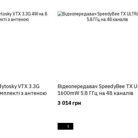
ytosky VTX 3.3G
Відеопередавач SpeedyBee TX 
омплекті з антеною
1600mW 5.8 ГГц на 48 каналів
3 014 грн
5