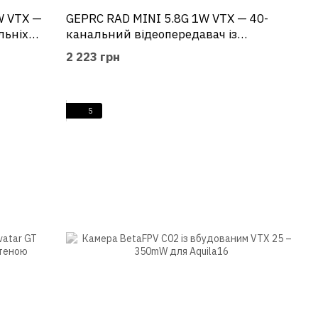
W VTX —
GEPRC RAD MINI 5.8G 1W VTX — 40-
льніх
канальний відеопередавач із
мікрофоном
2 223 грн
5