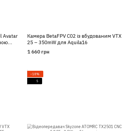
 Avatar
Камера BetaFPV C02 із вбудованим VTX
йною
25 – 350mW для Aquila16
1 660 грн
−18%
5