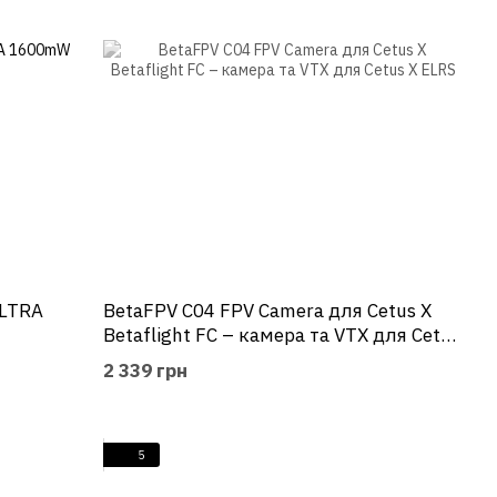
ULTRA
BetaFPV C04 FPV Camera для Cetus X
Betaflight FC – камера та VTX для Cetus
X ELRS
2 339 грн
5