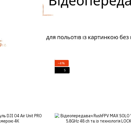
−4%
5