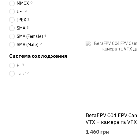
9
MMCX
4
UFL
1
IPEX
3
SMA
1
SMA (Female)
2
SMA (Male)
Система охолодження
9
Ні
14
Так
BetaFPV C04 FPV Cam
VTX – камера та VTX
1 460 грн