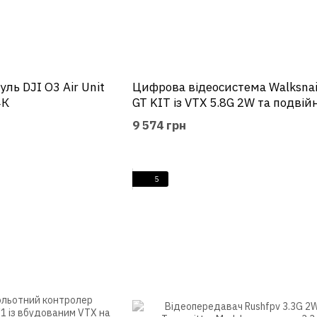
ь DJI O3 Air Unit
Цифрова відеосистема Walksnail
4К
GT KIT із VTX 5.8G 2W та подві
антеною
9 574 грн
5