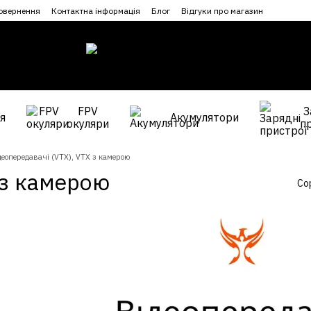
повернення
Контактна інформація
Блог
Відгуки про магазин
FPV
З
я
Акумулятори
окуляри
п
деопередавачі (VTX), VTX з камерою
 з камерою
Со