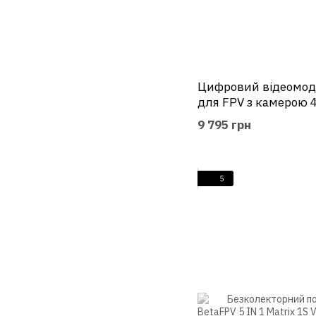
Цифровий відеомодул
для FPV з камерою 
9 795 грн
5