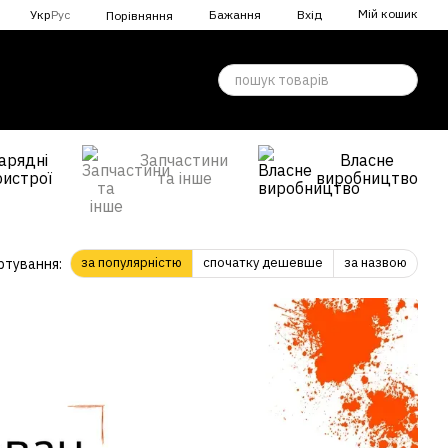
Мій кошик
Укр
Рус
Бажання
Вхід
Порівняння
арядні
Запчастини
Власне
ристрої
та інше
виробництво
за популярністю
спочатку дешевше
за назвою
ртування: