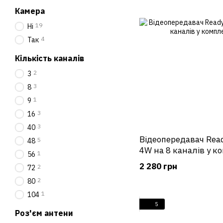
Камера
19
Ні
4
Так
Кількість каналів
2
3
3
8
1
9
3
16
3
40
Відеопередавач Read
5
48
4W на 8 каналів у к
1
56
2 280 грн
2
72
2
80
1
104
5
Роз'єм антени