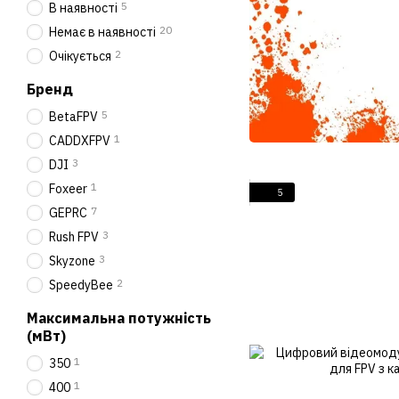
5
В наявності
20
Немає в наявності
2
Очікується
Бренд
5
BetaFPV
1
CADDXFPV
3
DJI
1
Foxeer
5
7
GEPRC
3
Rush FPV
3
Skyzone
2
SpeedyBee
Максимальна потужність
(мВт)
1
350
1
400