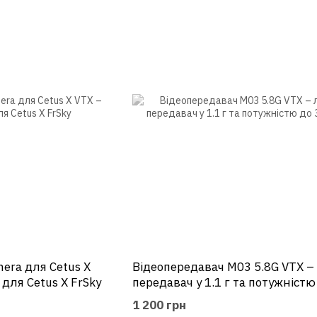
era для Cetus X
Відеопередавач M03 5.8G VTX –
 для Cetus X FrSky
передавач у 1.1 г та потужністю
350mW
1 200 грн