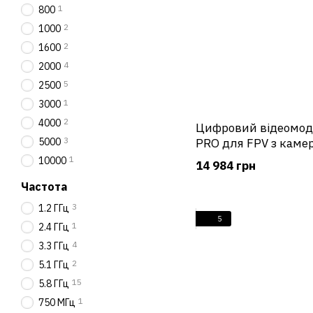
1
800
2
1000
2
1600
4
2000
5
2500
1
3000
2
4000
Цифровий відеомодул
3
5000
PRO для FPV з каме
1
10000
14 984 грн
Частота
3
1.2 ГГц
5
1
2.4 ГГц
4
3.3 ГГц
2
5.1 ГГц
15
5.8 ГГц
1
750 МГц