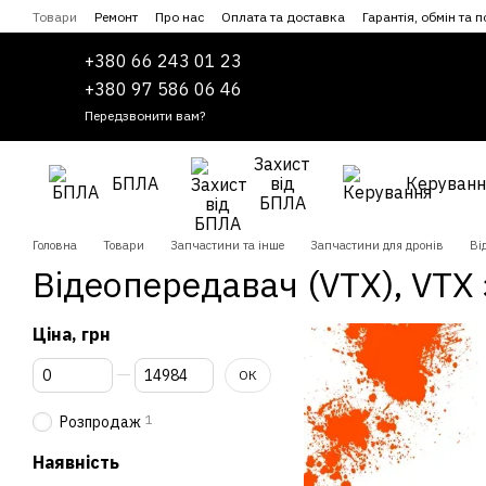
Перейти до основного контенту
Товари
Ремонт
Про нас
Оплата та доставка
Гарантія, обмін та 
Співпраця
Угода користувача
+380 66 243 01 23
+380 97 586 06 46
Передзвонити вам?
Захист
БПЛА
від
Керуванн
БПЛА
Головна
Товари
Запчастини та інше
Запчастини для дронів
Ві
Відеопередавач (VTX), VTX
Ціна, грн
Від Ціна, грн
До Ціна, грн
ОК
1
Розпродаж
Наявність