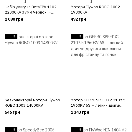
1
1
Набір двигунів BetaFPV 1102
Мотори Flywoo ROBO 1002
22000KV 37мм Червоні –
19800KV
мотори для FPV дрона
2 080 грн
492 грн
Meteor75
5
5
Безколекторні мотори Flywoo
Мотор GEPRC SPEEDX2 2107.5
ROBO 1003 14800KV
1960KV 6S — легкий двигун
другого покоління для
546 грн
1 343 грн
фрістайлу та гонок
5
5