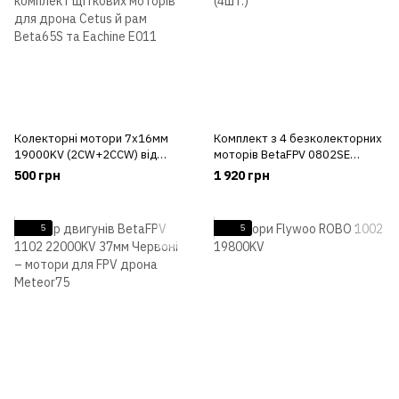
Колекторні мотори 7x16мм
Комплект з 4 безколекторних
19000KV (2CW+2CCW) від
моторів BetaFPV 0802SE
BetaFPV – комплект щіткових
23000kv (4шт.)
500 грн
1 920 грн
моторів для дрона Cetus й рам
Beta65S та Eachine E011
5
5