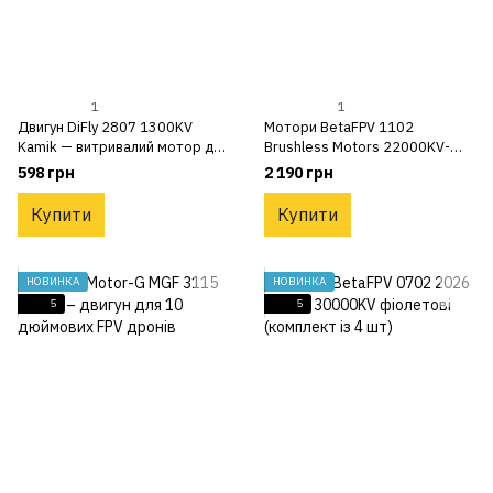
1
1
Двигун DiFly 2807 1300KV
Мотори BetaFPV 1102
Kamik — витривалий мотор для
Brushless Motors 22000KV-
7-8 дюймових дронів
37mm — двигуни для meteor
598 грн
2 190 грн
75 блакитні
Купити
Купити
НОВИНКА
НОВИНКА
5
5