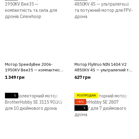
Мотор SpeedyBee 2006-
Мотор FlyWoo NIN 1404 V2
1950KV Bee35 — компактність
4850KV 4S — ультралегкий та
та сила для дронів Cinewhoop
потужний мотор для FPV-
1 349 грн
627 грн
дрона
5
РОЗПРОДАЖ
−6%
5