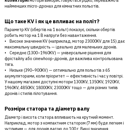
Колекторні
мотори використовуються рідко, переважно в
найменших micro-дронах для кімнатних польотів.
Що таке KV і як це впливає на політ?
Параметр KV (обертів на 1 вольт) показує, скільки обертів
робить мотор на 1 В напруги без навантаження.
• Високе значення KV (наприклад, мотор 23000KV для 1S) дає
максимальну швидкість — ідеально для маленьких дронів.
• Середнє (1300–1960KV) — універсальне рішення для
фрістайлу або cinewhoop-дронів, де важлива контрольована
тяга.
• Низьке (390–900KV) — оптимально для польотів з 6S
акумуляторами, коли пріоритет — ефективність і час у повітрі.
У нашому магазині доступні мотори 1300KV, 1350KV, 1920KV,
1960KV, 4850KV, 18000KV, 23000KV тощо — для різних типів
дронів і стилів пілотування.
Розміри статора та діаметр валу
Діаметр і висота статора впливають на крутний момент.
Наприклад, мотор з компактним статором (7 мм) буде легким і
чутливим — для дронів вагою до 100 г. Вищі значення