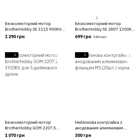
1
Безколекторний мотор
Безколекторний мотор
BrotherHobby SE 3115 900KV
BrotherHobby SE 2807 1300KV
для 10 дюймового дрона
для 7 дюймового дрона
1 290 грн
699 грн
740 грн
5
5
Безколекторний мотор
Нейлонова контргайка з
BrotherHobby GOM 2207.5
анодованим алюмінієвим
1920KV для 5 дюймового
фланцем M5 (20шт.) чорна
1 070 грн
300 грн
дрона