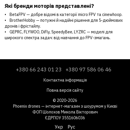
Які бренди моторів представлені?
• BetaFPV — добре відомі в категорії micro FPV та cinewhoop.
• BrotherHobby — потужні й надійні рішення для 5-дюймових
дронів і фрістайлу.
• GEPRC, FLYWOO, DiFly, SpeedyBee, LYZRC — моделі для
широкого спектра задач: від навчання до FPV-змагань.
+380 66 243 01 23
+380 97 586 06 46
Контактна інформація
Повна версія сайту
© 2020-2026
Phoenix drones — інтернет-магазин з шоурумом у Києві
ФОП Шолохов Микола Вікторович
ЄДРПОУ 3551606036
Укр
Рус