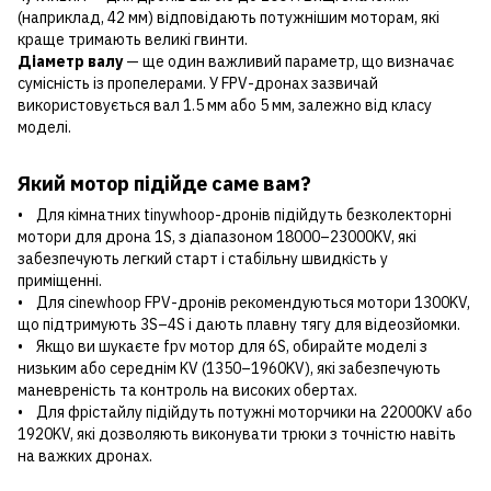
(наприклад, 42 мм) відповідають потужнішим моторам, які
краще тримають великі гвинти.
Діаметр валу
— ще один важливий параметр, що визначає
сумісність із пропелерами. У FPV-дронах зазвичай
використовується вал 1.5 мм або 5 мм, залежно від класу
моделі.
Який мотор підійде саме вам?
• Для кімнатних tinywhoop-дронів підійдуть безколекторні
мотори для дрона 1S, з діапазоном 18000–23000KV, які
забезпечують легкий старт і стабільну швидкість у
приміщенні.
• Для cinewhoop FPV-дронів рекомендуються мотори 1300KV,
що підтримують 3S–4S і дають плавну тягу для відеозйомки.
• Якщо ви шукаєте fpv мотор для 6S, обирайте моделі з
низьким або середнім KV (1350–1960KV), які забезпечують
маневреність та контроль на високих обертах.
• Для фрістайлу підійдуть потужні моторчики на 22000KV або
1920KV, які дозволяють виконувати трюки з точністю навіть
на важких дронах.