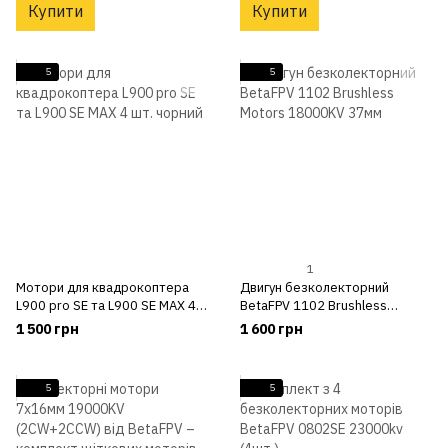
Купити
Купити
5
5
1
Мотори для квадрокоптера
Двигун безколекторний
L900 pro SE та L900 SE MAX 4
BetaFPV 1102 Brushless
шт. чорний
Motors 18000KV 37мм
1 500 грн
1 600 грн
5
5