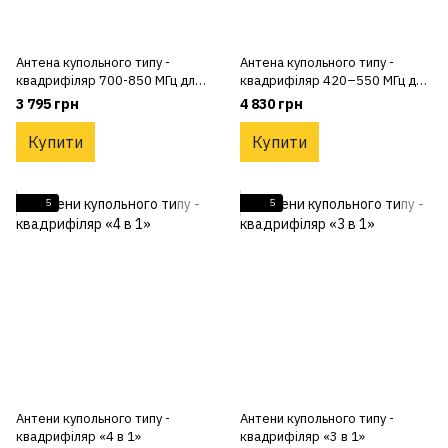
Антена купольного типу -
Антена купольного типу -
квадрифіляр 700-850 МГц для
квадрифіляр 420–550 МГц для
РЕБ
РЕБ
3 795 грн
4 830 грн
Купити
Купити
5
5
Антени купольного типу -
Антени купольного типу -
квадрифіляр «4 в 1»
квадрифіляр «3 в 1»