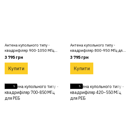
Антена купольного типу -
Антена купольного типу -
квадрифіляр 900-1050 МГц
квадрифіляр 800-950 МГц для
для РЕБ
РЕБ
3 795 грн
3 795 грн
Купити
Купити
5
5