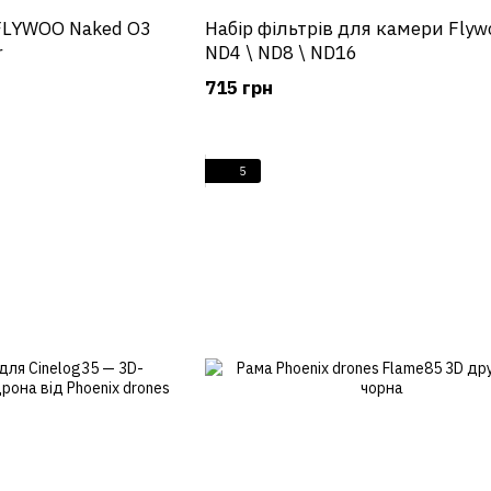
FLYWOO Naked O3
Набір фільтрів для камери Flyw
r
ND4 \ ND8 \ ND16
715 грн
5