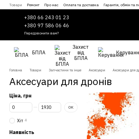
Перейти до основного контенту
Товари
Ремонт
Про нас
Оплата та доставка
Гарантія, обмін та 
Співпраця
Угода користувача
+380 66 243 01 23
+380 97 586 06 46
Передзвонити вам?
Захист
БПЛА
від
Керуванн
БПЛА
Головна
Товари
Запчастини та інше
Аксесуари
Аксесуари для д
Аксесуари для дронів
Ціна, грн
Від Ціна, грн
До Ціна, грн
ОК
4
Хіт
Наявність