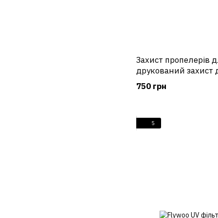
Захист пропелерів д
друкований захист 
Phoenix drones
750 грн
5