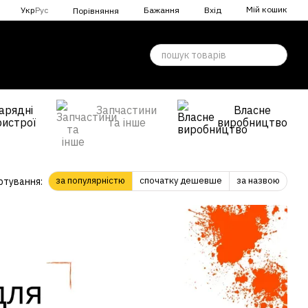
Мій кошик
Укр
Рус
Бажання
Вхід
Порівняння
арядні
Запчастини
Власне
ристрої
та інше
виробництво
за популярністю
спочатку дешевше
за назвою
ртування: