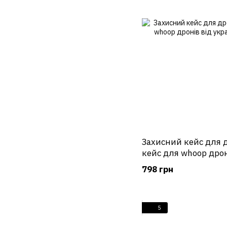
Захисний кейс для 
кейс для whoop дрон
українського вироб
798 грн
5