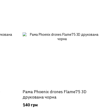
D
Рама Phoenix drones Flame75 3D
друкована чорна
140 грн