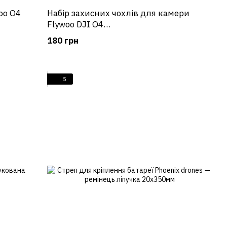
oo O4
Набір захисних чохлів для камери
Flywoo DJI O4
(чорний\червоний\жовтий\фіолетовий)
180 грн
5