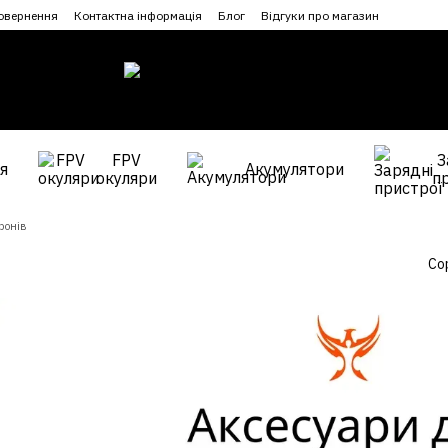
повернення
Контактна інформація
Блог
Відгуки про магазин
FPV
З
я
Акумулятори
окуляри
п
ронів
Со