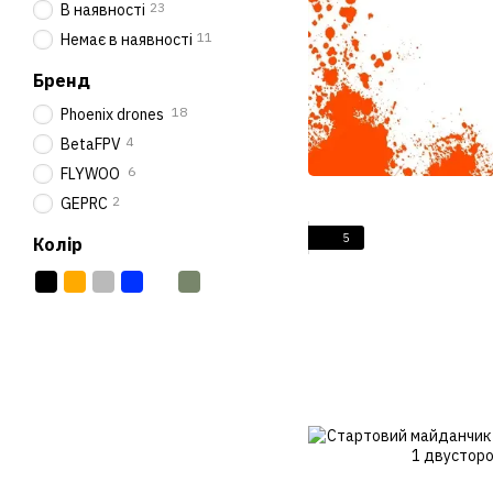
23
В наявності
11
Немає в наявності
Бренд
18
Phoenix drones
4
BetaFPV
6
FLYWOO
2
GEPRC
5
Колір