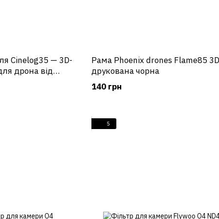
ля Cinelog35 — 3D-
Рама Phoenix drones Flame85 3
для дрона від
друкована чорна
140 грн
5