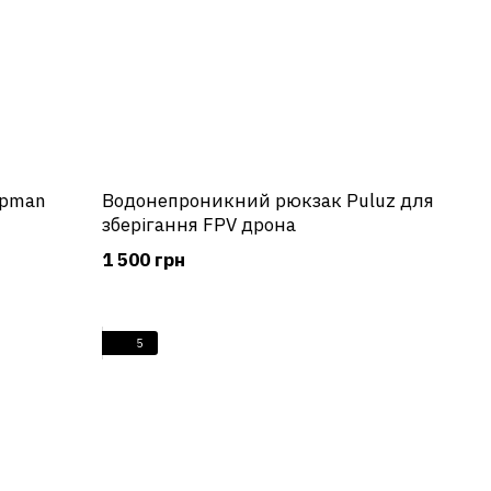
epman
Водонепроникний рюкзак Puluz для
зберігання FPV дрона
1 500 грн
5