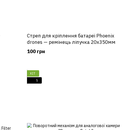
D
Стреп для кріплення батареї Phoenix
drones — ремінець ліпучка 20x350мм
100 грн
ХІТ
5