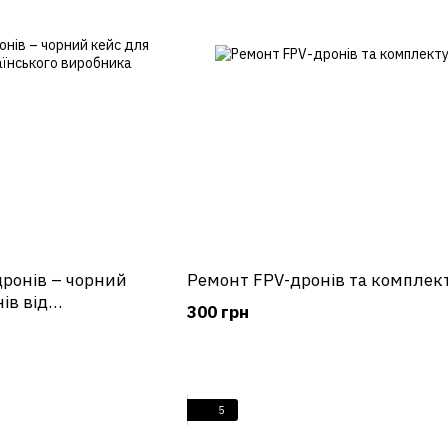
дронів – чорний
Ремонт FPV-дронів та комплек
ів від
300 грн
ника
5