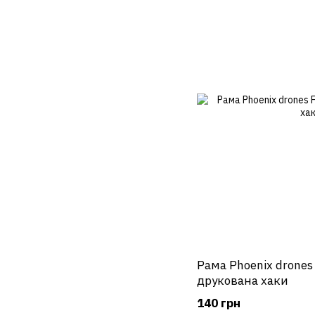
Рама Phoenix drones
друкована хаки
140 грн