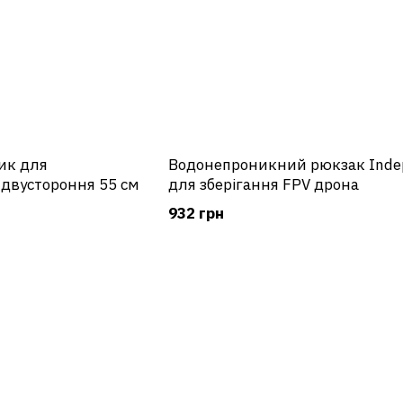
ик для
Водонепроникний рюкзак Ind
 двустороння 55 см
для зберігання FPV дрона
932 грн