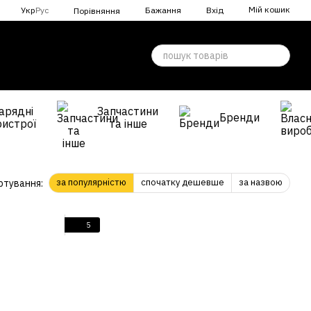
Мій кошик
Укр
Рус
Бажання
Вхід
Порівняння
арядні
Запчастини
Бренди
ристрої
та інше
за популярністю
спочатку дешевше
за назвою
ртування:
5