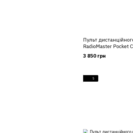
Пульт дистанційног
RadioMaster Pocket 
Cherry Red (червони
3 850 грн
5