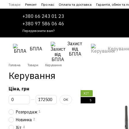
Перейти до основного контенту
Товари
Ремонт
Про нас
Оплата та доставка
Гарантія, обмін та 
Співпраця
Угода користувача
+380 66 243 01 23
+380 97 586 06 46
Передзвонити вам?
Захист
БПЛА
від
Керуванн
БПЛА
Головна
Товари
Керування
Керування
Ціна, грн
ХІТ
Від Ціна, грн
До Ціна, грн
ОК
5
1
Розпродаж
2
Новинка
4
Хіт