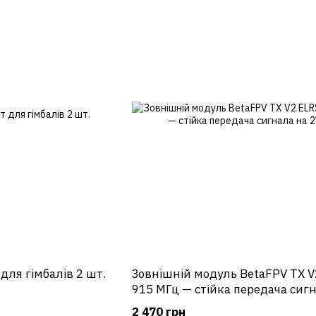
для гімбалів 2 шт.
Зовнішній модуль BetaFPV TX V
915 МГц — стійка передача сиг
2W
2 470 грн