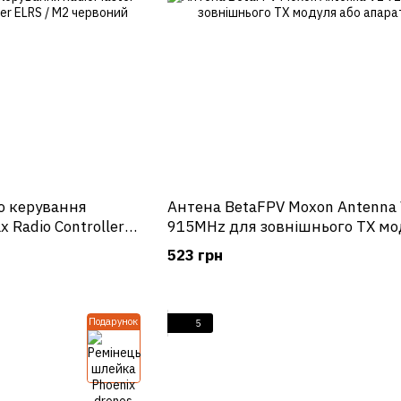
о керування
Антена BetaFPV Moxon Antenna
 Radio Controller
915MHz для зовнішнього TX мо
або апаратури
523 грн
Подарунок
5