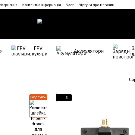
повернення
Контактна інформація
Блог
Відгуки про магазин
FPV
З
я
Акумулятори
окуляри
п
Со
Подарунок
5