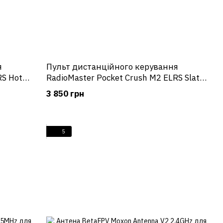
я
Пульт дистанційного керування
RS Hot
RadioMaster Pocket Crush M2 ELRS Slate
Grey (cірий)
3 850 грн
5