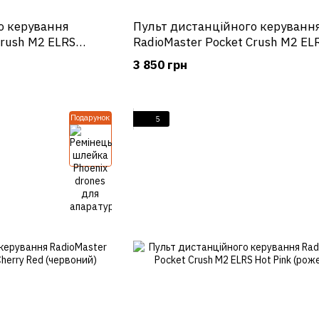
о керування
Пульт дистанційного керуванн
Crush M2 ELRS
RadioMaster Pocket Crush M2 EL
тний)
Lemon Twist Yellow (жовтий)
3 850 грн
Подарунок
5