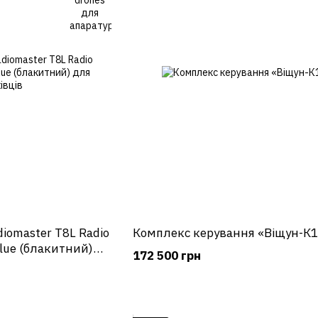
iomaster T8L Radio
Комплекс керування «Віщун-К
Blue (блакитний)
172 500 грн