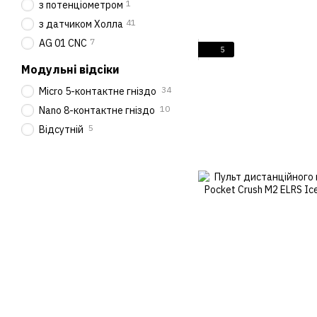
1
з потенціометром
41
з датчиком Холла
7
AG 01 CNC
5
Модульні відсіки
34
Micro 5-контактне гніздо
10
Nano 8-контактне гніздо
5
Відсутній