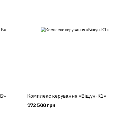
1Б»
Комплекс керування «Віщун-К1»
172 500 грн