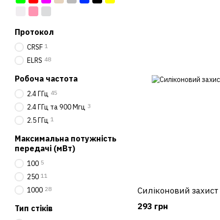
Протокол
1
CRSF
48
ELRS
Робоча частота
45
2.4 ГГц
3
2.4 ГГц та 900 Мгц
1
2.5 ГГц
Максимальна потужність
передачі (мВт)
5
100
11
250
28
Силіконовий захист 
1000
293 грн
Тип стіків