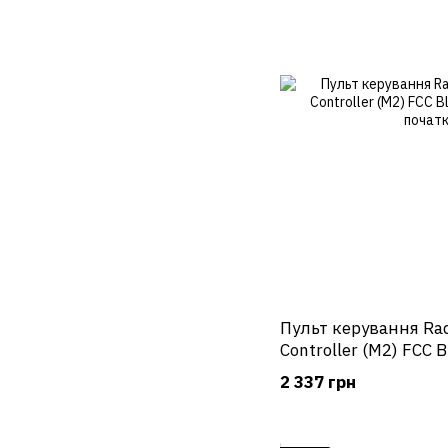
Пульт керування Rad
Controller (M2) FCC 
для початківців
2 337 грн