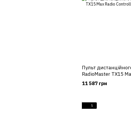
Пульт дистанційног
RadioMaster TX15 Max
ELRS / M2 червоний
11 587 грн
5