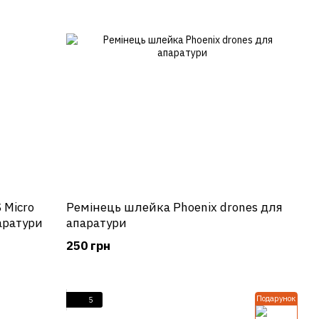
 Micro
Ремінець шлейка Phoenix drones для
 апаратури
апаратури
250 грн
Подарунок
5