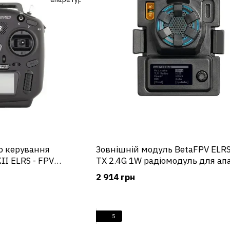
о керування
Зовнішній модуль BetaFPV ELRS
II ELRS - FPV
TX 2.4G 1W радіомодуль для
2 914 грн
5