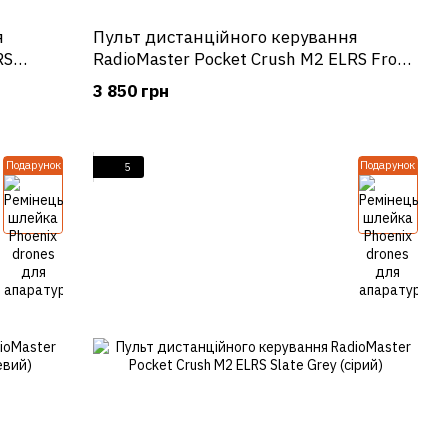
я
Пульт дистанційного керування
RS
RadioMaster Pocket Crush M2 ELRS Frost
White (білий)
3 850 грн
Подарунок
Подарунок
5