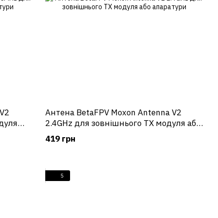
 V2
Антена BetaFPV Moxon Antenna V2
дуля
2.4GHz для зовнішнього TX модуля або
апаратури
419 грн
5