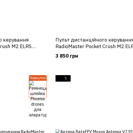
о керування
Пульт дистанційного керуванн
Crush M2 ELRS
RadioMaster Pocket Crush M2 EL
й)
Pink (рожевий)
3 850 грн
Подарунок
5