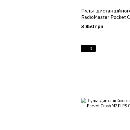
Пульт дистанційног
RadioMaster Pocket 
Iceberg Blue (блаки
3 850 грн
5