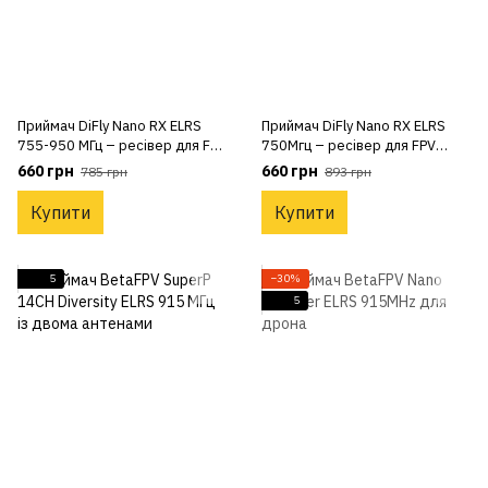
Приймач DiFly Nano RX ELRS
Приймач DiFly Nano RX ELRS
755-950 МГц – ресівер для FPV
750Мгц – ресівер для FPV
дрона з антеною 915 МГц
дрона з антеною 750 МГц
660 грн
660 грн
785 грн
893 грн
Купити
Купити
5
−30%
5