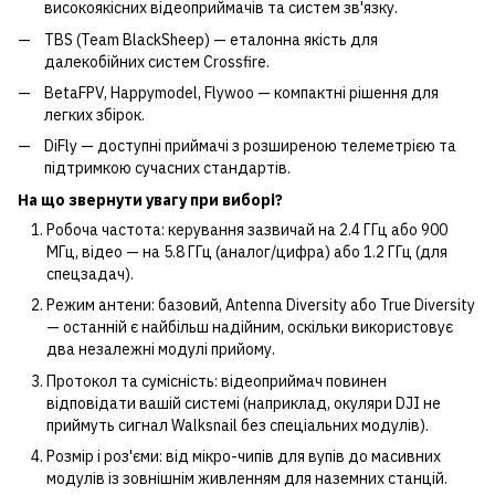
високоякісних відеоприймачів та систем зв'язку.
TBS (Team BlackSheep) — еталонна якість для
далекобійних систем Crossfire.
BetaFPV, Happymodel, Flywoo — компактні рішення для
легких збірок.
DiFly — доступні приймачі з розширеною телеметрією та
підтримкою сучасних стандартів.
На що звернути увагу при виборі?
Робоча частота: керування зазвичай на 2.4 ГГц або 900
МГц, відео — на 5.8 ГГц (аналог/цифра) або 1.2 ГГц (для
спецзадач).
Режим антени: базовий, Antenna Diversity або True Diversity
— останній є найбільш надійним, оскільки використовує
два незалежні модулі прийому.
Протокол та сумісність: відеоприймач повинен
відповідати вашій системі (наприклад, окуляри DJI не
приймуть сигнал Walksnail без спеціальних модулів).
Розмір і роз'єми: від мікро-чипів для вупів до масивних
модулів із зовнішнім живленням для наземних станцій.