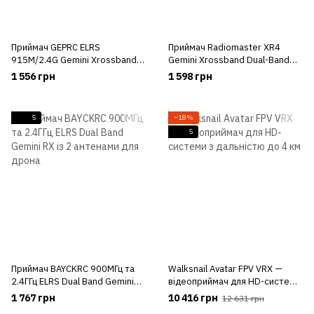
Приймач GEPRC ELRS
Приймач Radiomaster XR4
915M/2.4G Gemini Xrossband
Gemini Xrossband Dual-Band
RX
ExpressLRS Receiver
1 556 грн
1 598 грн
двохчастотний
5
−18%
5
Приймач BAYCKRC 900МГц та
Walksnail Avatar FPV VRX —
2.4ГГц ELRS Dual Band Gemini
відеоприймач для HD-системи
RX із 2 антенами для дрона
з дальністю до 4 км
1 767 грн
10 416 грн
12 631 грн