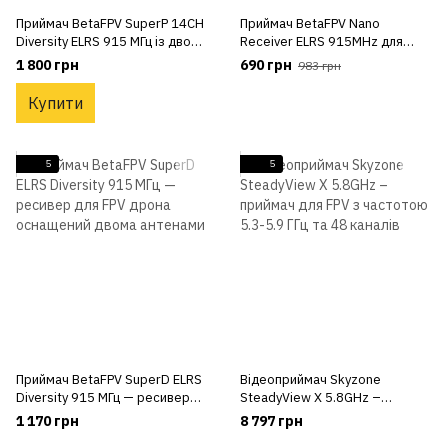
Приймач BetaFPV SuperP 14CH
Приймач BetaFPV Nano
Diversity ELRS 915 МГц із двома
Receiver ELRS 915MHz для
антенами
дрона
1 800 грн
690 грн
983 грн
Купити
5
5
Приймач BetaFPV SuperD ELRS
Відеоприймач Skyzone
Diversity 915 МГц — ресивер
SteadyView X 5.8GHz –
для FPV дрона оснащений
приймач для FPV з частотою
1 170 грн
8 797 грн
двома антенами
5.3-5.9 ГГц та 48 каналів