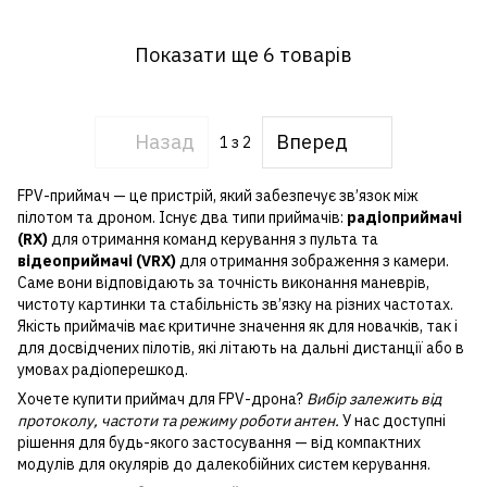
Показати ще 6 товарів
Назад
Вперед
1
з 2
FPV-приймач — це пристрій, який забезпечує зв’язок між
пілотом та дроном. Існує два типи приймачів:
радіоприймачі
(RX)
для отримання команд керування з пульта та
відеоприймачі (VRX)
для отримання зображення з камери.
Саме вони відповідають за точність виконання маневрів,
чистоту картинки та стабільність зв’язку на різних частотах.
Якість приймачів має критичне значення як для новачків, так і
для досвідчених пілотів, які літають на дальні дистанції або в
умовах радіоперешкод.
Хочете купити приймач для FPV-дрона?
Вибір залежить від
протоколу, частоти та режиму роботи антен.
У нас доступні
рішення для будь-якого застосування — від компактних
модулів для окулярів до далекобійних систем керування.