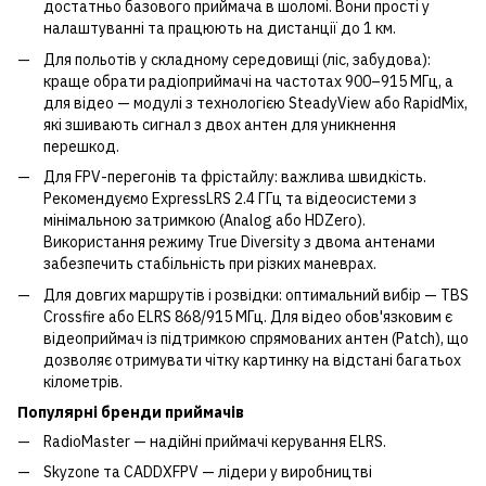
достатньо базового приймача в шоломі. Вони прості у
налаштуванні та працюють на дистанції до 1 км.
Для польотів у складному середовищі (ліс, забудова):
краще обрати радіоприймачі на частотах 900–915 МГц, а
для відео — модулі з технологією SteadyView або RapidMix,
які зшивають сигнал з двох антен для уникнення
перешкод.
Для FPV-перегонів та фрістайлу: важлива швидкість.
Рекомендуємо ExpressLRS 2.4 ГГц та відеосистеми з
мінімальною затримкою (Analog або HDZero).
Використання режиму True Diversity з двома антенами
забезпечить стабільність при різких маневрах.
Для довгих маршрутів і розвідки: оптимальний вибір — TBS
Crossfire або ELRS 868/915 МГц. Для відео обов'язковим є
відеоприймач із підтримкою спрямованих антен (Patch), що
дозволяє отримувати чітку картинку на відстані багатьох
кілометрів.
Популярні бренди приймачів
RadioMaster — надійні приймачі керування ELRS.
Skyzone та CADDXFPV — лідери у виробництві