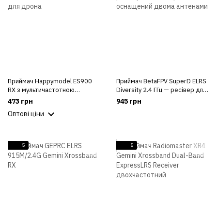
Приймач Happymodel ES900
Приймач BetaFPV SuperD ELRS
RX з мультичастотною
Diversity 2.4 ГГц — ресівер для
антеною 710 МГц - 1080 МГц
FPV дрона оснащений двома
473 грн
945 грн
для дрона
антенами
Оптові ціни
5
5