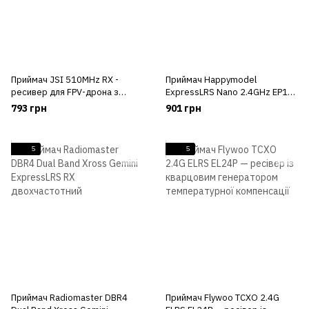
Приймач JSI 510MHz RX -
Приймач Happymodel
ресивер для FPV-дрона з
ExpressLRS Nano 2.4GHz EP1
антеною 500-524 МГц
RX
793 грн
901 грн
5
5
Приймач Radiomaster DBR4
Приймач Flywoo TCXO 2.4G