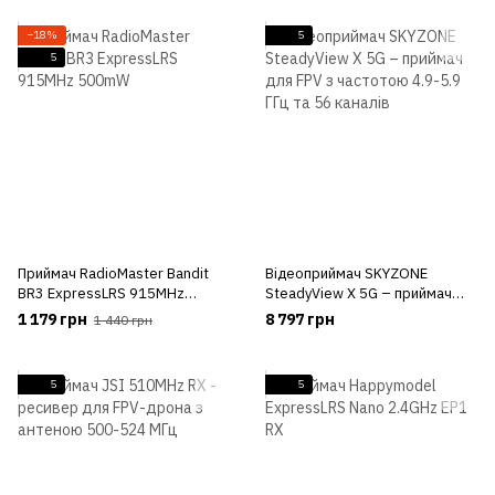
−18%
5
5
Приймач RadioMaster Bandit
Відеоприймач SKYZONE
BR3 ExpressLRS 915MHz
SteadyView X 5G – приймач
500mW
для FPV з частотою 4.9-5.9 ГГц
1 179 грн
8 797 грн
1 440 грн
та 56 каналів
5
5