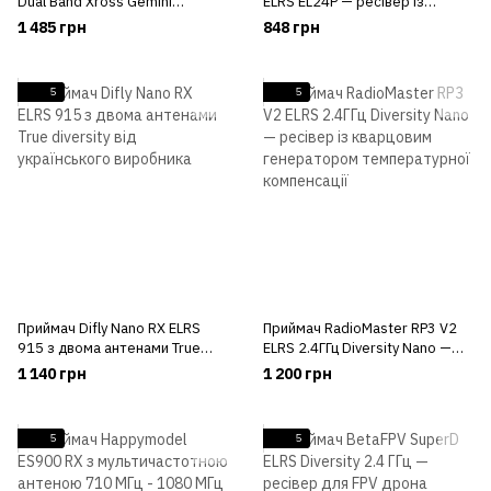
Dual Band Xross Gemini
ELRS EL24P — ресівер із
ExpressLRS RX двохчастотний
кварцовим генератором
1 485 грн
848 грн
температурної компенсації
5
5
Приймач Difly Nano RX ELRS
Приймач RadioMaster RP3 V2
915 з двома антенами True
ELRS 2.4ГГц Diversity Nano —
diversity від українського
ресівер із кварцовим
1 140 грн
1 200 грн
виробника
генератором температурної
компенсації
5
5