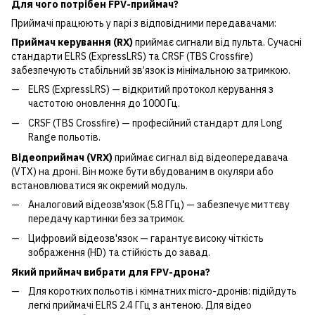
Для чого потрібен FPV-приймач?
Приймачі працюють у парі з відповідними передавачами:
Приймач керування (RX)
приймає сигнали від пульта. Сучасні
стандарти ELRS (ExpressLRS) та CRSF (TBS Crossfire)
забезпечують стабільний зв’язок із мінімальною затримкою.
ELRS (ExpressLRS) — відкритий протокол керування з
частотою оновлення до 1000 Гц.
CRSF (TBS Crossfire) — професійний стандарт для Long
Range польотів.
Відеоприймач (VRX)
приймає сигнал від відеопередавача
(VTX) на дроні. Він може бути вбудованим в окуляри або
встановлюватися як окремий модуль.
Аналоговий відеозв'язок (5.8 ГГц) — забезпечує миттєву
передачу картинки без затримок.
Цифровий відеозв'язок — гарантує високу чіткість
зображення (HD) та стійкість до завад.
Який приймач вибрати для FPV-дрона?
Для коротких польотів і кімнатних micro-дронів: підійдуть
легкі приймачі ELRS 2.4 ГГц з антеною. Для відео