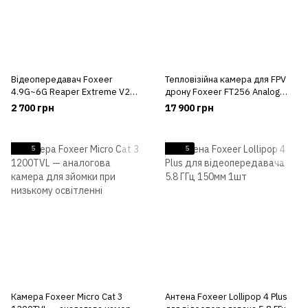
Відеопередавач Foxeer
Тепловізійна камера для FPV
4.9G~6G Reaper Extreme V2
дрону Foxeer FT256 Analog
2.5W 80CH VTx (MR1844)
CVBS
2 700 грн
17 900 грн
5
5
Камера Foxeer Micro Cat 3
Антена Foxeer Lollipop 4 Plus