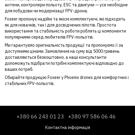
антени, контролери польоту, ESC та двигуни — усе необхідне
для побудови чи модернізації FPV-дрона.
Foxeer пропонує надійні та якісні комплектуючі, які підходять
як для новачків, так і для досвідчених пілотів. Простота
використання та стабільність роботи роблять ці компоненти
популярними серед любителів FPV-польотів.
Ми гарантуємо оригінальність продукції та пропонуємо її за
доступними цінами. Замовлення на суму від 5000 гривень
доставляються безкоштовно, а наші консультанти
допоможуть підібрати потрібні комплектуючі відповідно до
ваших потреб.
Обирайте продукцію Foxeer у Phoenix drones для комфортних і
стабільних FPV-польотів.
+380 66 243 01 23
+380 97 586 06 46
Контактна інформація