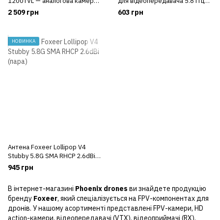
1200TVL — аналогова камера
для відеопередавача 5.8 ГГц
для зйомки при низькому
150мм 1шт
2 509 грн
603 грн
освітленні
НОВИНКА
Антена Foxeer Lollipop V4
Stubby 5.8G SMA RHCP 2.6dBi
(пара)
945 грн
В інтернет-магазині
Phoenix drones
ви знайдете продукцію
бренду
Foxeer
, який спеціалізується на FPV-компонентах для
дронів. У нашому асортименті представлені FPV-камери, HD
action-камери, відеопередавачі (VTX), відеоприймачі (RX),