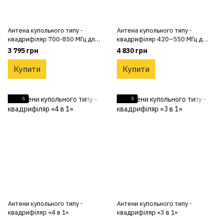
Антена купольного типу -
Антена купольного типу -
квадрифіляр 700-850 МГц для
квадрифіляр 420–550 МГц для
РЕБ
РЕБ
3 795 грн
4 830 грн
Купити
Купити
5
5
Антени купольного типу -
Антени купольного типу -
квадрифіляр «4 в 1»
квадрифіляр «3 в 1»