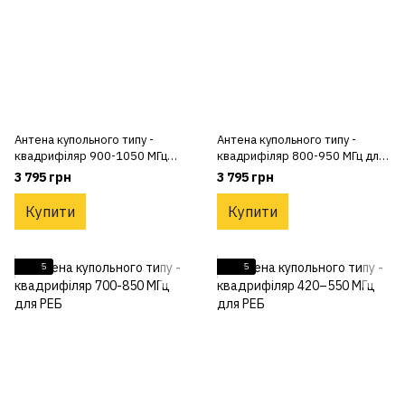
Антена купольного типу -
Антена купольного типу -
квадрифіляр 900-1050 МГц
квадрифіляр 800-950 МГц для
для РЕБ
РЕБ
3 795 грн
3 795 грн
Купити
Купити
5
5