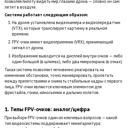
позволяя пилоту видеть мир глазами дрона — словно он сам
летит в воздухе.
Система работает следующим образом:
На дроне установлена видеокамера и видеопередатчик
(VTX), которые транслируют картинку в реальном
времени.
FPV-очки имеют видеоприемник (VRX), принимающий
сигнал от дрона.
Изображение выводится на дисплей внутри очков — либо
один большой (в шлемах), либо два микроэкрана (в очках).
Такая система позволяет мгновенно реагировать на
изменение обстановки, точно маневрировать, пролетать
между препятствиями и снимать стабильные кадры с первого
лица. FPV-очки являются ключевым элементом для
фристайла, гонки, киносъемки и дальних полетов.
1. Типы FPV-очков: аналог/цифра
При выборе FPV-очков один из ключевых вопросов — какой
тип видеосистемы поддерживает минигарнитура: