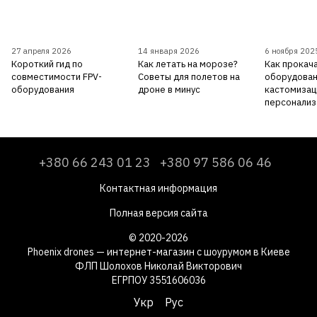
27 апреля 2026
14 января 2026
6 ноября 202
Короткий гид по
Как летать на морозе?
Как прокача
совместимости FPV-
Советы для полетов на
оборудован
оборудования
дроне в минус
кастомизац
персонализ
+380 66 243 01 23
+380 97 586 06 46
Контактная информация
Полная версия сайта
© 2020-2026
Phoenix drones — интернет-магазин с шоурумом в Киеве
ФЛП Шолохов Николай Викторович
ЕГРПОУ 3551606036
Укр
Рус