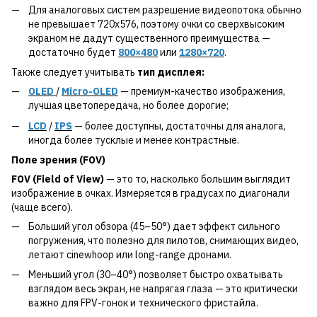
Для аналоговых систем разрешение видеопотока обычно
не превышает 720x576, поэтому очки со сверхвысоким
экраном не дадут существенного преимущества —
достаточно будет
800×480
или
1280×720
.
Также следует учитывать
тип дисплея:
OLED
/
Micro-OLED
— премиум-качество изображения,
лучшая цветопередача, но более дорогие;
LCD
/
IPS
— более доступны, достаточны для аналога,
иногда более тусклые и менее контрастные.
Поле зрения (FOV)
FOV (Field of View)
— это то, насколько большим выглядит
изображение в очках. Измеряется в градусах по диагонали
(чаще всего).
Больший угол обзора (45–50°) дает эффект сильного
погружения, что полезно для пилотов, снимающих видео,
летают cinewhoop или long-range дронами.
Меньший угол (30–40°) позволяет быстро охватывать
взглядом весь экран, не напрягая глаза — это критически
важно для FPV-гонок и технического фристайла.