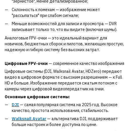
"зернистое", менее детализированное;
Склонность к помехам — изображение может
"рассыпаться" при слабом сигнале;
Меньше возможностей для записи и просмотра — DVR
записывает только то, что вы видите (включая шумы).
Аналоговые FPV-очки — это идеальный вариант для
новичков, бюджетных сборок и пилотов, желающих простую,
надежную и гибкую систему без высоких затрат.
Цифровые FPV-очки
— современное качество изображения
Цифровые системы (DJI, Walksnail Avatar, HDZero) передают
видео в цифровом формате с высоким разрешением — к Full
HD и больше. Изображение передается сжатым потоком с
камеры через цифровой видеопередатчик на очки.
Основные цифровые системы:
DJI
— самая популярная система на 2025 год. Высокое
качество, простота использования, стабильность.
Walksnail Avatar
— альтернатива DJI, поддерживает
больше настроек и более доступна по цене.