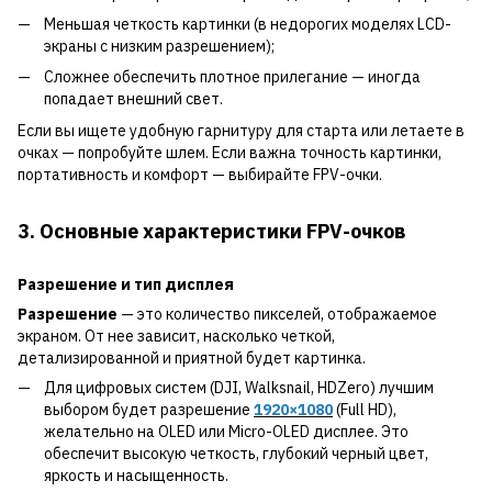
Меньшая четкость картинки (в недорогих моделях LCD-
экраны с низким разрешением);
Сложнее обеспечить плотное прилегание — иногда
попадает внешний свет.
Если вы ищете удобную гарнитуру для старта или летаете в
очках — попробуйте шлем. Если важна точность картинки,
портативность и комфорт — выбирайте FPV-очки.
3. Основные характеристики FPV-очков
Разрешение и тип дисплея
Разрешение
— это количество пикселей, отображаемое
экраном. От нее зависит, насколько четкой,
детализированной и приятной будет картинка.
Для цифровых систем (DJI, Walksnail, HDZero) лучшим
выбором будет разрешение
1920×1080
(Full HD),
желательно на OLED или Micro-OLED дисплее. Это
обеспечит высокую четкость, глубокий черный цвет,
яркость и насыщенность.