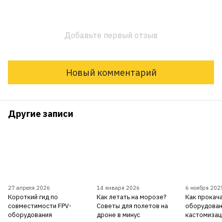
Добавьте первый отзыв
Новый комментарий
Другие записи
27 апреля 2026
14 января 2026
6 ноября 202
Короткий гид по
Как летать на морозе?
Как прокача
совместимости FPV-
Советы для полетов на
оборудован
оборудования
дроне в минус
кастомизац