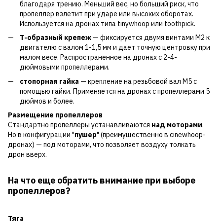
благодаря трению. Меньший вес, но больший риск, что
пропеллер взлетит при ударе или высоких оборотах.
Используется на дронах типа tinywhoop или toothpick.
Т-образный крепеж
— фиксируется двумя винтами M2 к
двигателю с валом 1-1,5 мм и дает точную центровку при
малом весе. Распространенное на дронах с 2-4-
дюймовыми пропеллерами.
стопорная гайка
— крепление на резьбовой вал M5 с
помощью гайки. Применяется на дронах с пропеллерами 5
дюймов и более.
Размещение пропеллеров
Стандартно пропеллеры устанавливаются
над моторами
.
Но в конфигурации "
пушер
" (преимущественно в cinewhoop-
дронах) — под моторами, что позволяет воздуху толкать
дрон вверх.
На что еще обратить внимание при выборе
пропеллеров?
Тяга