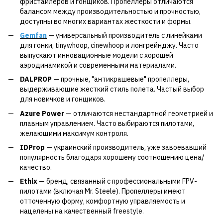
фристайлеров и гонщиков. Пропеллеры отличаются
балансом между производительностью и прочностью,
доступны во многих вариантах жесткости и формы.
Gemfan
— универсальный производитель с линейками
для гонки, tinywhoop, cinewhoop и лонгрейнджу. Часто
выпускают инновационные модели с хорошей
аэродинамикой и современными материалами.
DALPROP
— прочные, "антикрашевые" пропеллеры,
выдерживающие жесткий стиль полета. Частый выбор
для новичков и гонщиков.
Azure Power
— отличаются нестандартной геометрией и
плавным управлением. Часто выбираются пилотами,
желающими максимум контроля.
IDProp
— украинский производитель, уже завоевавший
популярность благодаря хорошему соотношению цена/
качество.
Ethix
— бренд, связанный с профессиональными FPV-
пилотами (включая Mr. Steele). Пропеллеры имеют
отточенную форму, комфортную управляемость и
нацелены на качественный freestyle.