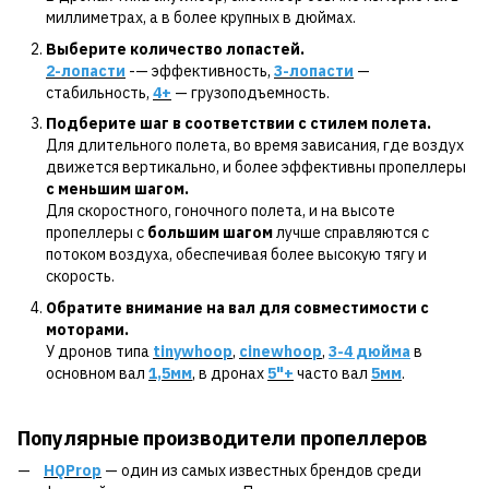
миллиметрах, а в более крупных в дюймах.
Выберите количество лопастей.
2-лопасти
-— эффективность,
3-лопасти
—
стабильность,
4
+
— грузоподъемность.
Подберите шаг в соответствии с стилем полета.
Для длительного полета, во время зависания, где воздух
движется вертикально, и более эффективны пропеллеры
с меньшим шагом.
Для скоростного, гоночного полета, и на высоте
пропеллеры с
большим шагом
лучше справляются с
потоком воздуха, обеспечивая более высокую тягу и
скорость.
Обратите внимание на вал для совместимости с
моторами.
У дронов типа
tinywhoop
,
cinewhoop
,
3-4 дюйма
в
основном вал
1,5мм
, в дронах
5"+
часто вал
5мм
.
Популярные производители пропеллеров
HQProp
— один из самых известных брендов среди