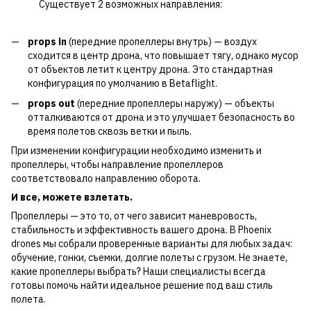
Существует 2 возможных направления:
props in
(передние пропеллеры внутрь) — воздух
сходится в центр дрона, что повышает тягу, однако мусор
от объектов летит к центру дрона. Это стандартная
конфигурация по умолчанию в Betaflight.
props out
(передние пропеллеры наружу) — объекты
отталкиваются от дрона и это улучшает безопасность во
время полетов сквозь ветки и пыль.
При изменении конфигурации необходимо изменить и
пропеллеры, чтобы направление пропеллеров
соответствовало направлению оборота.
И все, можете взлетать.
Пропеллеры — это то, от чего зависит маневровость,
стабильность и эффективность вашего дрона. В Phoenix
drones мы собрали проверенные варианты для любых задач:
обучение, гонки, съемки, долгие полеты с грузом. Не знаете,
какие пропеллеры выбрать? Наши специалисты всегда
готовы помочь найти идеальное решение под ваш стиль
полета.