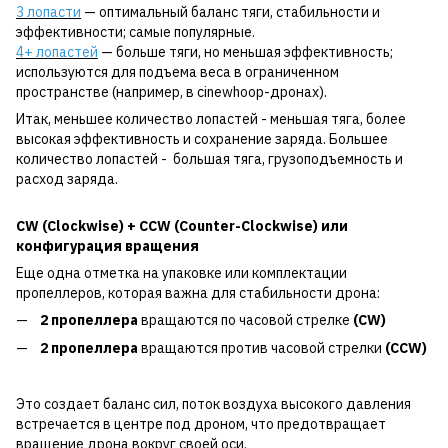
3 лопасти
— оптимальный баланс тяги, стабильности и
эффективности; самые популярные.
4+ лопастей
— больше тяги, но меньшая эффективность;
используются для подъема веса в ограниченном
пространстве (например, в cinewhoop-дронах).
Итак, меньшее количество лопастей - меньшая тяга, более
высокая эффективность и сохранение заряда. Большее
количество лопастей - большая тяга, грузоподъемность и
расход заряда.
CW (Clockwise) + CCW (Counter-Clockwise) или
конфигурация вращения
Еще одна отметка на упаковке или комплектации
пропеллеров, которая важна для стабильности дрона:
2 пропеллера
вращаются по часовой стрелке
(CW)
2 пропеллера
вращаются против часовой стрелки
(CCW)
Это создает баланс сил, поток воздуха высокого давления
встречается в центре под дроном, что предотвращает
вращение дрона вокруг своей оси.