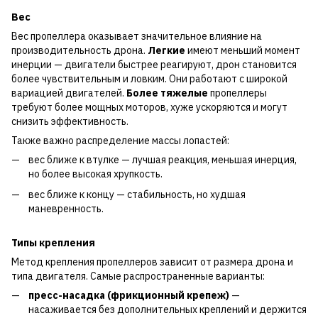
Вес
Вес пропеллера оказывает значительное влияние на
производительность дрона.
Легкие
имеют меньший момент
инерции — двигатели быстрее реагируют, дрон становится
более чувствительным и ловким. Они работают с широкой
вариацией двигателей.
Более тяжелые
пропеллеры
требуют более мощных моторов, хуже ускоряются и могут
снизить эффективность.
Также важно распределение массы лопастей:
вес ближе к втулке — лучшая реакция, меньшая инерция,
но более высокая хрупкость.
вес ближе к концу — стабильность, но худшая
маневренность.
Типы крепления
Метод крепления пропеллеров зависит от размера дрона и
типа двигателя. Самые распространенные варианты:
пресс-насадка (фрикционный крепеж)
—
насаживается без дополнительных креплений и держится