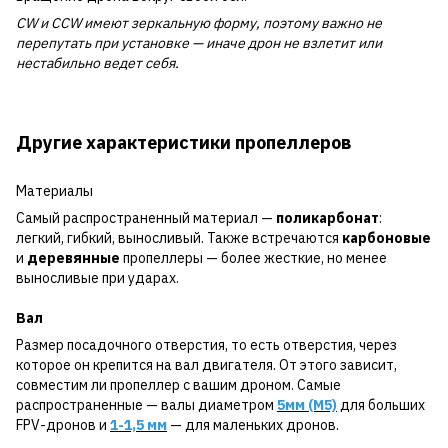
CW и CCW имеют зеркальную форму, поэтому важно не
перепутать при установке — иначе дрон не взлетит или
нестабильно ведет себя.
Другие характеристики пропеллеров
Материалы
Самый распространенный материал —
поликарбонат
:
легкий, гибкий, выносливый. Также встречаются
карбоновые
и
деревянные
пропеллеры — более жесткие, но менее
выносливые при ударах.
Вал
Размер посадочного отверстия, то есть отверстия, через
которое он крепится на вал двигателя. От этого зависит,
совместим ли пропеллер с вашим дроном. Самые
распространенные — валы диаметром
5мм (M5)
для больших
FPV-дронов и
1-1,5 мм
— для маленьких дронов.