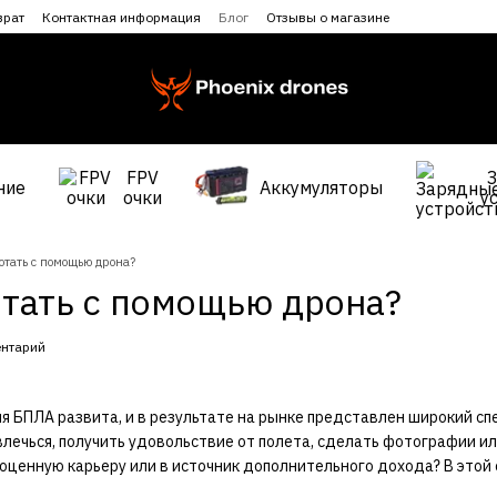
врат
Контактная информация
Блог
Отзывы о магазине
FPV
ние
Аккумуляторы
очки
у
отать с помощью дрона?
отать с помощью дрона?
ентарий
ия БПЛА развита, и в результате на рынке представлен широкий 
влечься, получить удовольствие от полета, сделать фотографии или
оценную карьеру или в источник дополнительного дохода? В этой 