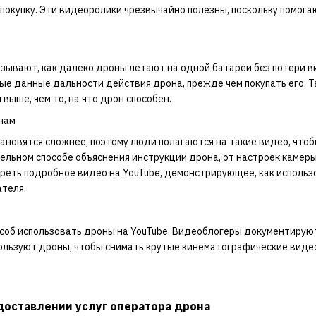
покупку. Эти видеоролики чрезвычайно полезны, поскольку помог
зывают, как далеко дроны летают на одной батареи без потери в
ые данные дальности действия дрона, прежде чем покупать его. Т
выше, чем то, на что дрон способен.
нам
ановятся сложнее, поэтому люди полагаются на такие видео, чтоб
тельном способе объяснения инструкции дрона, от настроек каме
еть подробное видео на YouTube, демонстрирующее, как использов
теля.
соб использовать дроны на YouTube. Видеоблогеры документирую
пользуют дроны, чтобы снимать крутые кинематографические виде
доставлении услуг оператора дрона