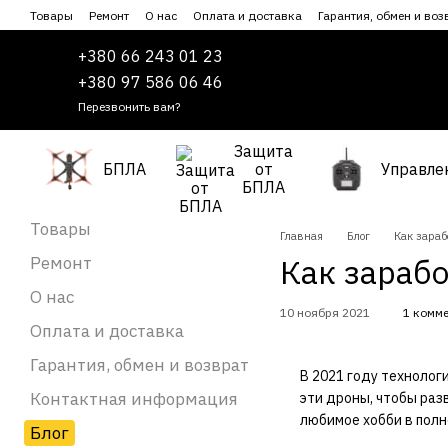
Перейти к основному контенту
Товары
Ремонт
О нас
Оплата и доставка
Гарантия, обмен и воз
Сотрудничество
Пользовательское соглашение
+380 66 243 01 23
+380 97 586 06 46
Перезвонить вам?
Защита
БПЛА
от
Управле
БПЛА
Товары
Главная
Блог
Как зараб
Как зараб
Ремонт
О нас
10 ноября 2021
1 комм
Оплата и доставка
Гарантия, обмен и возврат
В 2021 году технолог
Контактная информация
эти дроны, чтобы раз
любимое хобби в полн
Блог