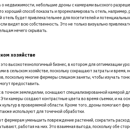
 о недвижимости, небольшие дроны с камерами высокого разреше
Это хороший способ показать и прорекламировать отель, например,
 отель будет привлекательнее для посетителей и потенциальных
если видят всю собственность. Это не только визуально привлекате
ельцам нечего скрывать.
ском хозяйстве
 это высокотехнологичный бизнес, в котором для оптимизации ур
ми в сельском хозяйстве, поскольку сокращают затраты и время, 
в, поскольку многие фермеры слишком заняты, чтобы изучать тонк
могут предоставить.
х в точном земледелии, оснащают специализированной камерой дл
Эти камеры создают контрастные цвета во время съемки, и на осн
 культур в проверяемой области. Кроме того, дроны помогают фер
 также используют для точечной обработки.
т фермерам уменьшить повреждение растений, сократить расходы 
тывают, работая на них. Это взаимная выгода, поскольку обе стор