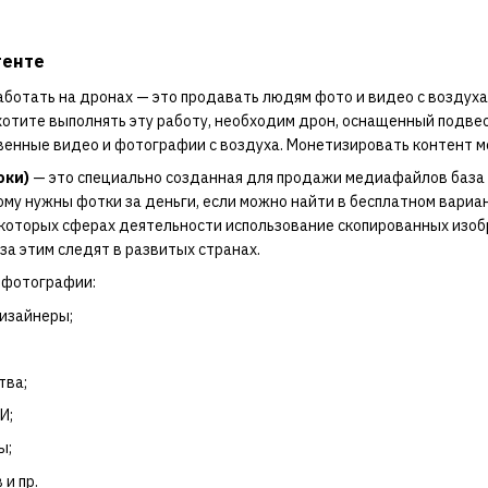
тенте
аботать на дронах — это продавать людям фото и видео с воздух
 хотите выполнять эту работу, необходим дрон, оснащенный подве
енные видео и фотографии с воздуха. Монетизировать контент м
оки)
— это специально созданная для продажи медиафайлов база
кому нужны фотки за деньги, если можно найти в бесплатном вариан
екоторых сферах деятельности использование скопированных изоб
за этим следят в развитых странах.
 фотографии:
изайнеры;
тва;
И;
ы;
и пр.