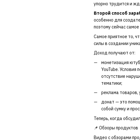
упорно трудится и жд
Второй способ зара
особенно для создате
поэтому сейчас самое
Самое приятное то, чт
силы в создании уник
Доход получают от:
монетизация ютуб
YouTube. Условия 
отсутствие наруше
тематики;
реклама товаров, 
донат — это помо
собой сумку и прос
Теперь, когда обсуди
📌 Обзоры продуктов
Видео с обзорами про