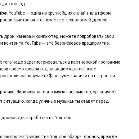
 а то и год.
ube
. YouTube — одна из крупнейших онлайн-платформ,
ронов, быстро растет вместе с технологией дронов,
сть дрон, камера и компьютер, можете попробовать свои
ем контента YouTube — это безрисковое предприятие.
этого надо зарегистрироваться в партнерской программе
асов просмотров за год на вашем канале, плюс
ов роликов получаете $, но сумма зависит от страны и
олике. Явно или нативно (мягко, незаметно, органично);
т ситуацию, когда уличные музыканты ставят перед
 дронов для заработка на YouTube.
Многие просматривают на YouTube обзоры дронов, прежде