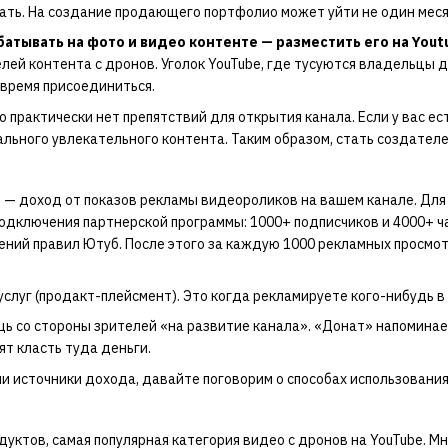
ать. На создание продающего портфолио может уйти не один месяц,
батывать на фото и видео контенте — разместить его на Yout
лей контента с дронов. Уголок YouTube, где тусуются владельцы д
 время присоединиться.
о практически нет препятствий для открытия канала. Если у вас е
ального увлекательного контента. Таким образом, стать создател
 — доход от показов рекламы видеороликов на вашем канале. Для 
подключения партнерской программы: 1000+ подписчиков и 4000+ ч
ний правил Ютуб. После этого за каждую 1000 рекламных просмотр
услуг (продакт-плейсмент). Это когда рекламируете кого-нибудь в р
щь со стороны зрителей «на развитие канала». «Донат» напоминае
ят класть туда деньги.
ли источники дохода, давайте поговорим о способах использования
дуктов, самая популярная категория видео с дронов на YouTube. 