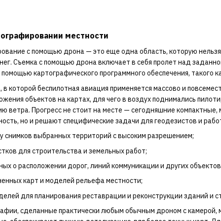
тографировании местности
ование с помощью дрона — это еще одна область, которую нельзя 
нег. Съемка с помощью дрона включает в себя пролет над заданно
 помощью картографического программного обеспечения, такого как
 в которой беспилотная авиация применяется массово и повсемес
ожения объектов на картах, для чего в воздух поднимались пилот
 ветра. Прогресс не стоит на месте — сегодняшние компактные,
ость, но и решают специфические задачи для геодезистов и рабо
ту снимков выбранных территорий с высоким разрешением;
тков для строительства и земельных работ;
ных о расположении дорог, линий коммуникации и других объекто
ненных карт и моделей рельефа местности;
делей для планирования реставрации и реконструкции зданий и с
рафии, сделанные практически любым обычным дроном с камерой, 