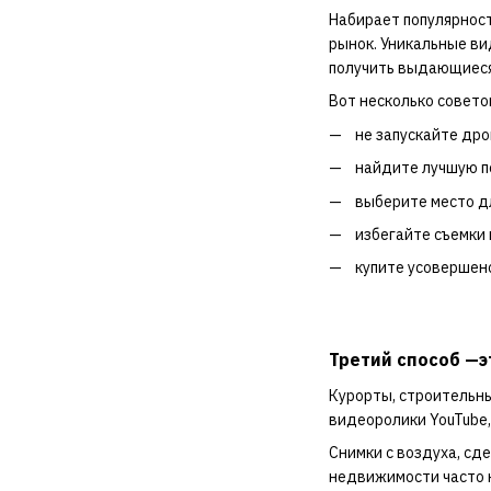
Набирает популярност
рынок. Уникальные ви
получить выдающиеся
Вот несколько советов
не запускайте дро
найдите лучшую п
выберите место д
избегайте съемки 
купите усовершен
Третий способ —э
Курорты, строительны
видеоролики YouTube,
Снимки с воздуха, сд
недвижимости часто 