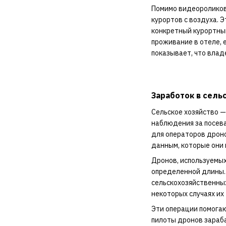
Помимо видеороликов
курортов с воздуха. 
конкретный курортный
проживание в отеле, 
показывает, что влад
Заработок в сель
Сельское хозяйство —
наблюдения за посева
для операторов дроно
данным, которые они 
Дронов, используемы
определенной длины. 
сельскохозяйственных
некоторых случаях их
Эти операции помогаю
пилоты дронов зараба