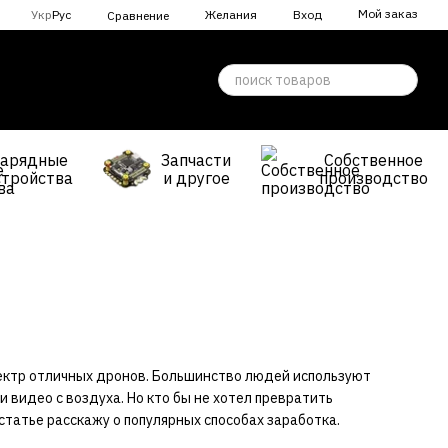
Мой заказ
Укр
Рус
Желания
Вход
Сравнение
Зарядные
Запчасти
Собственное
стройства
и другое
производство
спектр отличных дронов. Большинство людей используют
 видео с воздуха. Но кто бы не хотел превратить
статье расскажу о популярных способах заработка.