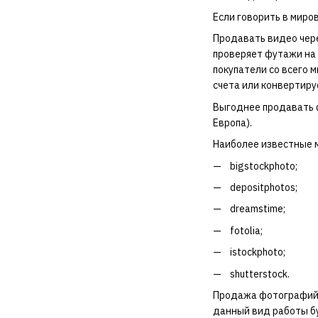
Если говорить в миро
Продавать видео чере
проверяет футажи на 
покупатели со всего 
счета или конвертиру
Выгоднее продавать ф
Европа).
Наиболее известные м
bigstockphoto;
depositphotos;
dreamstime;
fotolia;
istockphoto;
shutterstock.
Продажа фотографий м
данный вид работы бу