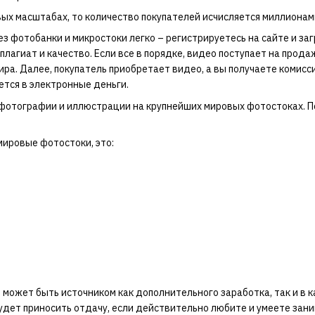
вых масштабах, то количество покупателей исчисляется миллионам
з фотобанки и микростоки легко – регистрируетесь на сайте и з
плагиат и качество. Если все в порядке, видео поступает на прода
мира. Далее, покупатель приобретает видео, а вы получаете комисс
ется в электронные деньги.
отографии и иллюстрации на крупнейших мировых фотостоках. Пок
ировые фотостоки, это:
ожет быть источником как дополнительного заработка, так и в к
дет приносить отдачу, если действительно любите и умеете зани