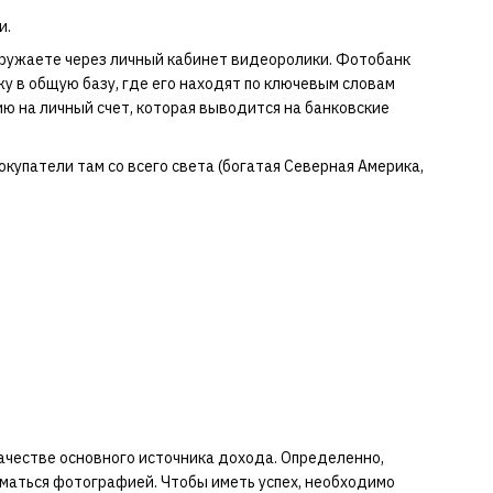
и.
агружаете через личный кабинет видеоролики. Фотобанк
жу в общую базу, где его находят по ключевым словам
ию на личный счет, которая выводится на банковские
упатели там со всего света (богатая Северная Америка,
ачестве основного источника дохода. Определенно,
маться фотографией. Чтобы иметь успех, необходимо