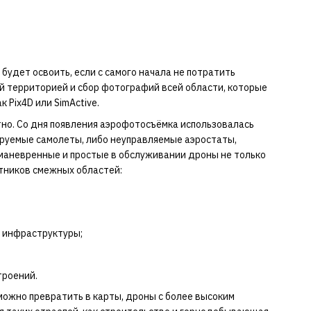
будет освоить, если с самого начала не потратить
й территорией и сбор фотографий всей области, которые
 Pix4D или SimActive.
тно. Со дня появления аэрофотосъёмка использовалась
ируемые самолеты, либо неуправляемые аэростаты,
 маневренные и простые в обслуживании дроны не только
тников смежных областей:
в инфраструктуры;
троений.
можно превратить в карты, дроны с более высоким