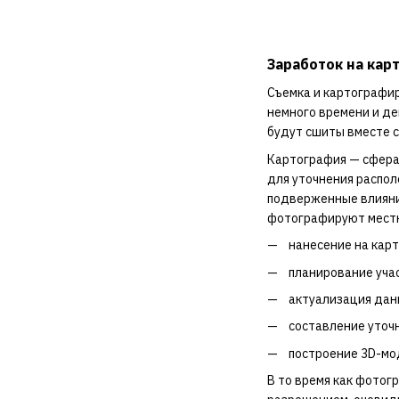
Заработок на кар
Съемка и картографир
немного времени и де
будут сшиты вместе с
Картография — сфера,
для уточнения распол
подверженные влиянию
фотографируют местн
нанесение на кар
планирование учас
актуализация дан
составление уточ
построение 3D-мо
В то время как фотог