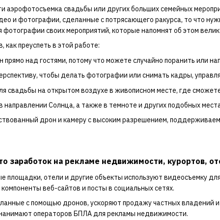
и аэрофотосъемка свадьбы или других больших семейных мероприя
део и фотографии, сделанные с потрясающего ракурса, то что нуж
 фотографии своих мероприятий, которые напомнят об этом велик
, как преуспеть в этой работе:
н прямо над гостями, потому что можете случайно поранить или на
ерспективу, чтобы делать фотографии или снимать кадры, управля
ля свадьбы на открытом воздухе в живописном месте, где сможет
в направлении Солнца, а также в темноте и других подобных мест
ствованный дрон и камеру с высоким разрешением, поддерживаему
то заработок на рекламе недвижимости, курортов, от
е площадки, отели и другие объекты используют видеосъемку дл
 компоненты веб-сайтов и посты в социальных сетях.
еланные с помощью дронов, ускоряют продажу частных владений и 
нанимают операторов БПЛА для рекламы недвижимости.