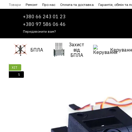
Перейти до основного контенту
Товари
Ремонт
Про нас
Оплата та доставка
Гарантія, обмін та 
Співпраця
Угода користувача
+380 66 243 01 23
+380 97 586 06 46
Передзвонити вам?
Захист
БПЛА
від
Керуванн
БПЛА
ХІТ
5