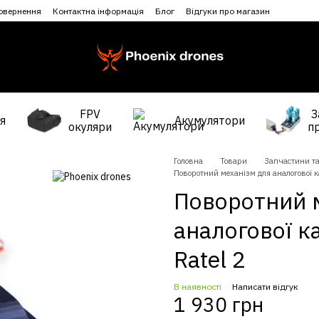
повернення
Контактна інформація
Блог
Відгуки про магазин
FPV
З
я
Акумулятори
окуляри
п
Головна
Товари
Запчастини та
Поворотний механізм для аналогової к
Поворотний 
аналогової к
Ratel 2
В наявності
Написати відгук
1 930 грн