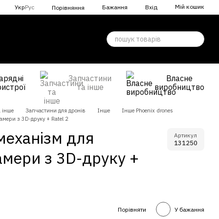
Мій кошик
Укр
Рус
Бажання
Вхід
Порівняння
арядні
Запчастини
Власне
ристрої
та інше
виробництво
 інше
Запчастини для дронів
Інше
Інше Phoenix drones
амери з 3D-друку + Ratel 2
механізм для
Артикул
131250
амери з 3D-друку +
Порівняти
У бажання