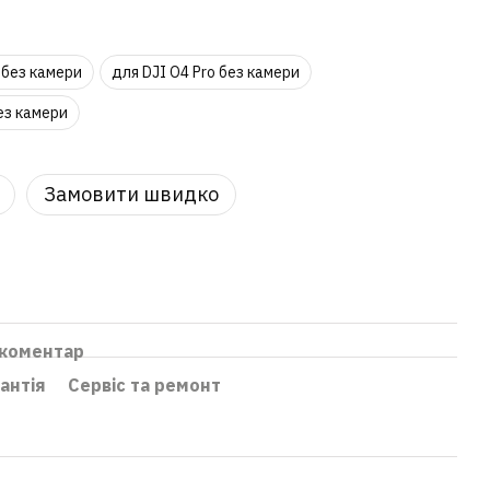
 без камери
для DJI O4 Pro без камери
ез камери
Замовити швидко
 коментар
антія
Сервіс та ремонт