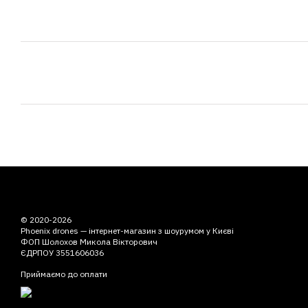
© 2020-2026
Phoenix drones — інтернет-магазин з шоурумом у Києві
ФОП Шолохов Микола Вікторович
ЄДРПОУ 3551606036
Приймаємо до оплати