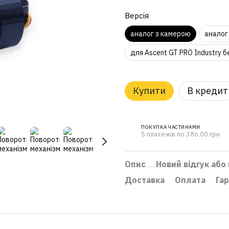
Версія
аналог з камерою
аналог
для Ascent GT PRO Industry б
Купити
В кредит
ПОКУПКА ЧАСТИНАМИ
5 платежів по 386.00 грн
Опис
Новий відгук або
Доставка
Оплата
Гар