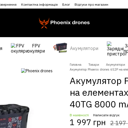
повернення
Контактна інформація
Блог
Відгуки про магазин
FPV
З
я
Акумулятори
окуляри
п
Головна
Товари
Акумулятори
Акумулятор Phoenix drones 6S2P на 
Акумулятор P
на елемента
40TG 8000 m
В наявності
Написати відгук
1 997 грн
2 197