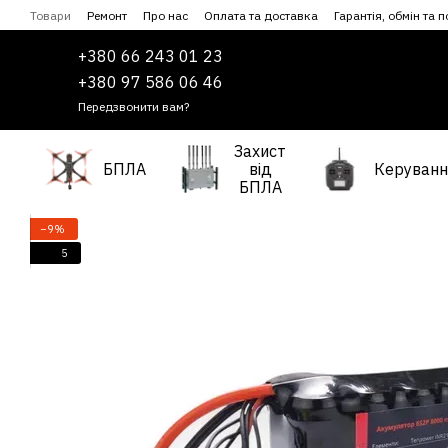
Перейти до основного контенту
Товари
Ремонт
Про нас
Оплата та доставка
Гарантія, обмін та 
Співпраця
Угода користувача
+380 66 243 01 23
+380 97 586 06 46
Передзвонити вам?
Захист
БПЛА
від
Керуванн
БПЛА
−9%
5