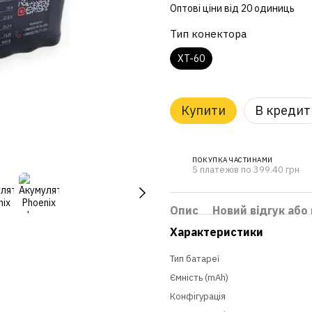
Оптові ціни від 20 одиниць
Тип конектора
XT-60
Купити
В кредит
ПОКУПКА ЧАСТИНАМИ
5 платежів по 399.40 грн
Опис
Новий відгук або
Характеристики
Тип батареї
Ємність (mAh)
Конфігурація