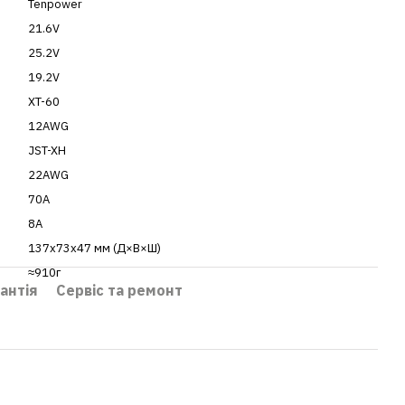
Tenpower
21.6V
25.2V
19.2V
XT-60
12AWG
)
JST-XH
22AWG
70A
8А
137x73x47 мм (Д×В×Ш)
≈910г
антія
Сервіс та ремонт