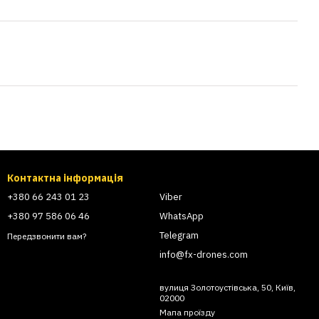
Контактна інформація
+380 66 243 01 23
Viber
+380 97 586 06 46
WhatsApp
Telegram
Передзвонити вам?
info@fx-drones.com
вулиця Золотоустівська, 50, Київ,
02000
Мапа проїзду