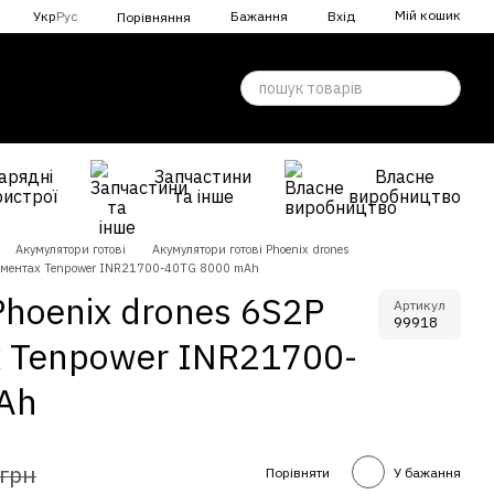
Мій кошик
Укр
Рус
Бажання
Вхід
Порівняння
арядні
Запчастини
Власне
ристрої
та інше
виробництво
Акумулятори готові
Акумулятори готові Phoenix drones
елементах Tenpower INR21700-40TG 8000 mAh
hoenix drones 6S2P
Артикул
99918
х Tenpower INR21700-
Ah
 грн
Порівняти
У бажання