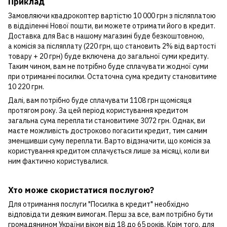
Приклад
Замовляючи квадрокоптер вартістю 10 000 грн з післяплатою
в відділенні Нової пошти, ви можете отримати його в кредит.
Доставка для Вас в нашому магазині буде безкоштовною,
а комісія за післяплату (220 грн, що становить 2% від вартості
товару + 20 грн) буде включена до загальної суми кредиту.
Таким чином, вам не потрібно буде сплачувати жодної суми
при отриманні посилки. Остаточна сума кредиту становитиме
10 220 грн.
Далі, вам потрібно буде сплачувати 1108 грн щомісяця
протягом року. За цей період користування кредитом
загальна сума переплати становитиме 3072 грн. Однак, ви
маєте можливість достроково погасити кредит, тим самим
зменшивши суму переплати. Варто відзначити, що комісія за
користування кредитом сплачується лише за місяці, коли ви
ним фактично користувалися.
Хто може скористатися послугою?
Для отримання послуги "Посилка в кредит" необхідно
відповідати деяким вимогам. Перш за все, вам потрібно бути
громадянином України віком від 18 до 65 років. Крім того, для