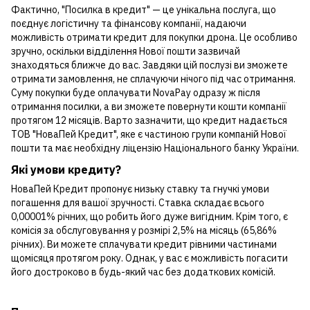
Фактично, "Посилка в кредит" — це унікальна послуга, що
поєднує логістичну та фінансову компанії, надаючи
можливість отримати кредит для покупки дрона. Це особливо
зручно, оскільки відділення Нової пошти зазвичай
знаходяться ближче до вас. Завдяки цій послузі ви зможете
отримати замовлення, не сплачуючи нічого під час отримання.
Суму покупки буде оплачувати NovaPay одразу ж після
отримання посилки, а ви зможете повернути кошти компанії
протягом 12 місяців. Варто зазначити, що кредит надається
ТОВ "НоваПей Кредит", яке є частиною групи компаній Нової
пошти та має необхідну ліцензію Національного банку України.
Які умови кредиту?
НоваПей Кредит пропонує низьку ставку та гнучкі умови
погашення для вашої зручності. Ставка складає всього
0,00001% річних, що робить його дуже вигідним. Крім того, є
комісія за обслуговування у розмірі 2,5% на місяць (65,86%
річних). Ви можете сплачувати кредит рівними частинами
щомісяця протягом року. Однак, у вас є можливість погасити
його достроково в будь-який час без додаткових комісій.