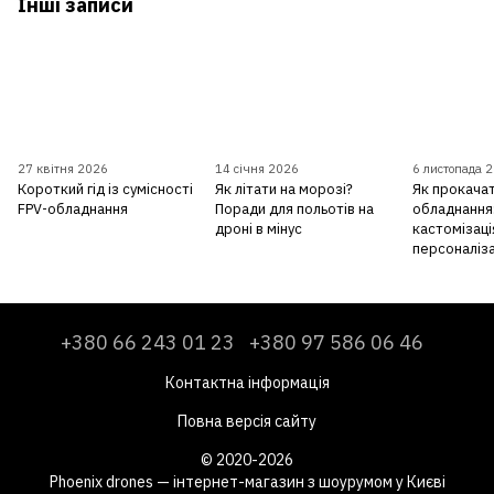
Інші записи
27 квітня 2026
14 січня 2026
6 листопада 
Короткий гід із сумісності
Як літати на морозі?
Як прокачат
FPV-обладнання
Поради для польотів на
обладнання:
дроні в мінус
кастомізаці
персоналіза
+380 66 243 01 23
+380 97 586 06 46
Контактна інформація
Повна версія сайту
© 2020-2026
Phoenix drones — інтернет-магазин з шоурумом у Києві