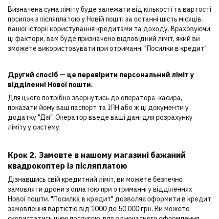
Визначена сума ліміту буде залежати від кількості та вартості
посилок з післяплатою у Новій пошті за останні шість місяців,
вашої історії користування кредитами та доходу. Враховуючи
ці фактори, вам буде призначено відповідний ліміт, який ви
зможете використовувати при отриманні "Посилки в кредит".
Другий спосіб — це перевірити персональний ліміт у
відділенні Нової пошти.
Для цього потрібно звернутись до оператора-касира,
показати йому ваш паспорт та ІПН або ж ці документи у
додатку "Дія". Оператор введе ваші дані для розрахунку
ліміту у систему.
Крок 2. Замовте в нашому магазині бажаний
квадрокоптер із післяплатою
Дізнавшись свій кредитний ліміт, ви можете безпечно
замовляти дрони з оплатою при отриманні у відділеннях
Нової пошти. "Посилка в кредит" дозволяє оформити в кредит
замовлення вартістю від 1000 до 50 000 грн. Ви можете
скористатись цією послугою для одночасного оформлення