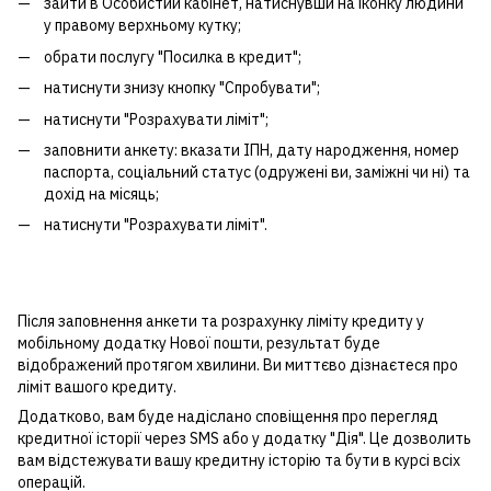
зайти в Особистий кабінет, натиснувши на іконку людини
у правому верхньому кутку;
обрати послугу "Посилка в кредит";
натиснути знизу кнопку "Спробувати";
натиснути "Розрахувати ліміт";
заповнити анкету: вказати ІПН, дату народження, номер
паспорта, соціальний статус (одружені ви, заміжні чи ні) та
дохід на місяць;
натиснути "Розрахувати ліміт".
Після заповнення анкети та розрахунку ліміту кредиту у
мобільному додатку Нової пошти, результат буде
відображений протягом хвилини. Ви миттєво дізнаєтеся про
ліміт вашого кредиту.
Додатково, вам буде надіслано сповіщення про перегляд
кредитної історії через SMS або у додатку "Дія". Це дозволить
вам відстежувати вашу кредитну історію та бути в курсі всіх
операцій.