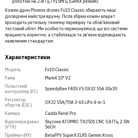
роботою на 2.4ГГц і 915МГц (GemX режим).
Кожен дрон Phoenix drones Fx10 Classic збирають наші
досвідчені майстри вручну. Після збірки кожен апарат
проходить ретельну технічну перевірку та обов'язковий
тестовий обліт. Ми особисто переконуємося, що всі системи
працюють коректно, а стабілізація та зв'язок відповідають
заявленим стандартам.
Характеристики
Модель
Fx10 Classic
Рама
Mark4 10" V2
Польотний
SpeedyBee F405 V5 OX32 55A 30x30
контроллер (FC)
Регулятор
OX32 55A/70A 3-6S LiPo 4-in-1
обертів (ESC)
Камера
Caddx Ratel Pro
Відеопередавач
Skyzone ATOMRC TX2501 CNC 5.8 ГГц 2.5W
(VTX)
56CH
Приймач (RX)
BetaFPV SuperX ELRS Gemini Xross