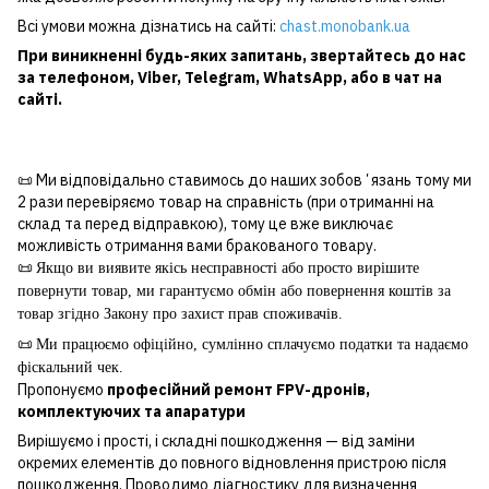
Всі умови можна дізнатись на сайті:
chast.monobank.ua
При виникненні будь-яких запитань, звертайтесь до нас
за
телефоном
,
Viber
,
Telegram
,
WhatsApp
, або в чат на
сайті.
📜 Ми відповідально ставимось до наших зобовʼязань тому ми
2 рази перевіряємо товар на справність (при отриманні на
склад та перед відправкою), тому це вже виключає
можливість отримання вами бракованого товару.
📜
Якщо ви виявите якісь несправності або просто вирішите
повернути товар, ми гарантуємо обмін або повернення коштів за
товар згідно Закону про захист прав споживачів.
📜
Ми працюємо офіційно, сумлінно сплачуємо податки та надаємо
фіскальний чек.
Пропонуємо
професійний ремонт FPV-дронів,
комплектуючих та апаратури
Вирішуємо і прості, і складні пошкодження — від заміни
окремих елементів до повного відновлення пристрою після
пошкодження. Проводимо діагностику для визначення