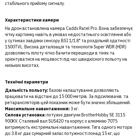
стабільного прийому сигналу.
Характеристики камери
На дрон встановлена камера Caddx Ratel Pro. Вона забезпечує
чітку картинку навіть в умовах недостатнього освітлення або
у сутінках завдяки сенсору BSI 1/1.8" та роздільній здатності
1500TVL. Висока деталізація та технологія Super WDR (HDR)
дозволяють пілоту чітко бачити перешкоди в тінях та
орієнтуватися на місцевості під час швидкісного польоту на
низьких висотах.
Технічні параметри
Дальність польоту:
базові налаштування дозволяють
працювати на відстані до 15 000 метрів. За підсилювачів та
ретарансляторів цей показник може бути значно збільшений.
Максимальне навантаження:
3 кг.
Силова установка:
потужні двигуни BrotherHobby SE 3115
900KV. Сталевий вал SUS420 та корпус з алюмінію 7075
витримують екстремальні навантаження. Тяга одного мотора
до 3.8 кг дає сумарний запас потужності понад 15 кг, що