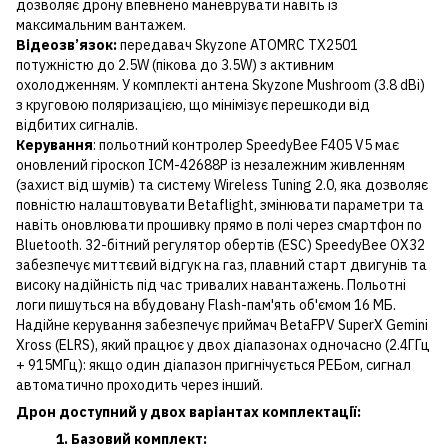
дозволяє дрону впевнено маневрувати навіть із
максимальним вантажем.
Відеозв’язок:
передавач Skyzone ATOMRC TX2501
потужністю до 2.5W (пікова до 3.5W) з активним
охолодженням. У комплекті антена Skyzone Mushroom (3.8 dBi)
з круговою поляризацією, що мінімізує перешкоди від
відбитих сигналів.
Керування
: польотний контролер SpeedyBee F405 V5 має
оновлений гіроскоп ICM-42688P із незалежним живленням
(захист від шумів) та систему Wireless Tuning 2.0, яка дозволяє
повністю налаштовувати Betaflight, змінювати параметри та
навіть оновлювати прошивку прямо в полі через смартфон по
Bluetooth. 32-бітний регулятор обертів (ESC) SpeedyBee OX32
забезпечує миттєвий відгук на газ, плавний старт двигунів та
високу надійність під час тривалих навантажень. Польотні
логи пишуться на вбудовану Flash-пам'ять об'ємом 16 МБ.
Надійне керування забезпечує приймач BetaFPV SuperX Gemini
Xross (ELRS), який працює у двох діапазонах одночасно (2.4ГГц
+ 915МГц): якщо один діапазон пригнічується РЕБом, сигнал
автоматично проходить через інший.
Дрон доступний у двох варіантах комплектації:
1. Базовий комплект: