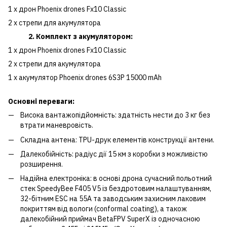
1 x дрон Phoenix drones Fx10 Classic
2 x стрепи для акумулятора
2. Комплект з акумулятором:
1 x дрон Phoenix drones Fx10 Classic
2 x стрепи для акумулятора
1 х акумулятор Phoenix drones 6S3P 15000 mAh
Основні переваги:
Висока вантажопідйомність: здатність нести до 3 кг без
втрати маневровість.
Складна антена: TPU-друк елементів конструкції антени.
Далекобійність: радіус дії 15 км з коробки з можливістю
розширення.
Надійна електроніка: в основі дрона сучасний польотний
стек SpeedyBee F405 V5 із бездротовим налаштуванням,
32-бітним ESC на 55А та заводським захисним лаковим
покриттям від вологи (conformal coating), а також
далекобійний приймач BetaFPV SuperX із одночасною