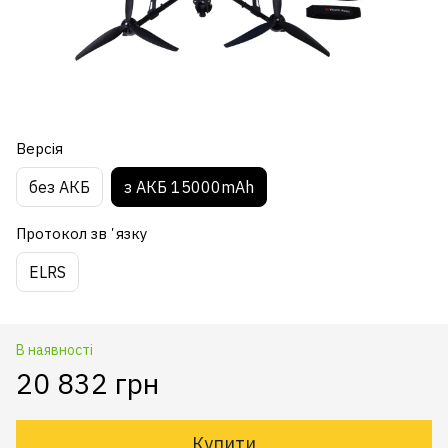
Версія
без АКБ
з АКБ 15000mAh
Протокол звʼязку
ELRS
В наявності
20 832 грн
Купити