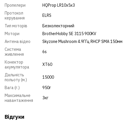
Пропелери
HQProp LR10x5x3
Протокол
ELRS
керування
Тип моторів
Безколекторний
Мотори
BrotherHobby SE 3115 900KV
Антена відео
Skyzone Mushroom 4.9ГГц RHCP SMA 150мм
Система
6s
живлення
Конектор
XT60
акумулятора
Дальність
15000
польоту (м.)
Вага (г.)
950г
Максимальне
3кг
навантаження
Відгуки