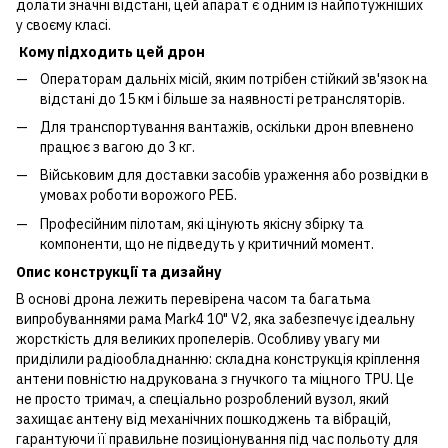
долати значні відстані, цей апарат є одним із найпотужніших
у своєму класі.
Кому підходить цей дрон
Операторам дальніх місій, яким потрібен стійкий зв'язок на
відстані до 15 км і більше за наявності ретрансляторів.
Для транспортування вантажів, оскільки дрон впевнено
працює з вагою до 3 кг.
Військовим для доставки засобів ураження або розвідки в
умовах роботи ворожого РЕБ.
Професійним пілотам, які цінують якісну збірку та
компоненти, що не підведуть у критичний момент.
Опис конструкції та дизайну
В основі дрона лежить перевірена часом та багатьма
випробуваннями рама Mark4 10" V2, яка забезпечує ідеальну
жорсткість для великих пропелерів. Особливу увагу ми
приділили радіообладнанню: складна конструкція кріплення
антени повністю надрукована з гнучкого та міцного TPU. Це
не просто тримач, а спеціально розроблений вузол, який
захищає антену від механічних пошкоджень та вібрацій,
гарантуючи її правильне позиціонування під час польоту для