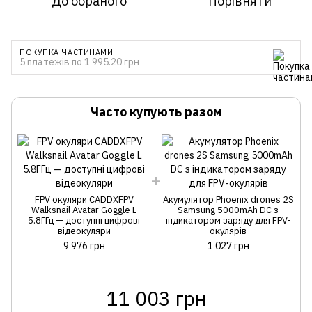
До обраного
Порівняти
ПОКУПКА ЧАСТИНАМИ
5 платежів по 1 995.20 грн
Часто купують разом
FPV окуляри CADDXFPV
Акумулятор Phoenix drones 2S
Walksnail Avatar Goggle L
Samsung 5000mAh DC з
5.8ГГц — доступні цифрові
індикатором заряду для FPV-
відеокуляри
окулярів
9 976 грн
1 027 грн
11 003 грн