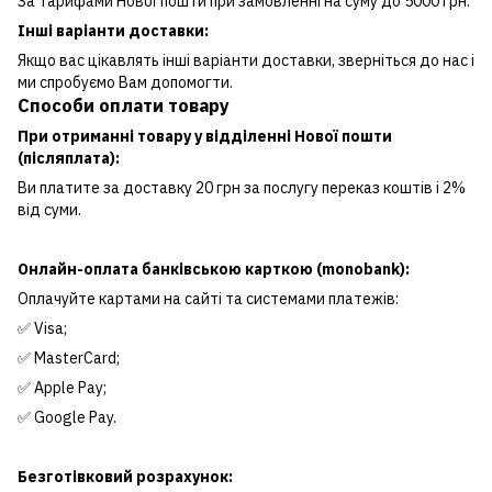
За тарифами Нової пошти при замовленні на суму до 5000 грн.
Інші варіанти доставки:
Якщо вас цікавлять інші варіанти доставки, зверніться до нас і
ми спробуємо Вам допомогти.
Способи оплати товару
При отриманні товару у відділенні Нової пошти
(післяплата):
Ви платите за доставку 20 грн за послугу переказ коштів і 2%
від суми.
Онлайн-оплата банківською карткою (monobank):
Оплачуйте картами на сайті та системами платежів:
✅ Visa;
✅ MasterCard;
✅ Apple Pay;
✅ Google Pay.
Безготівковий розрахунок: