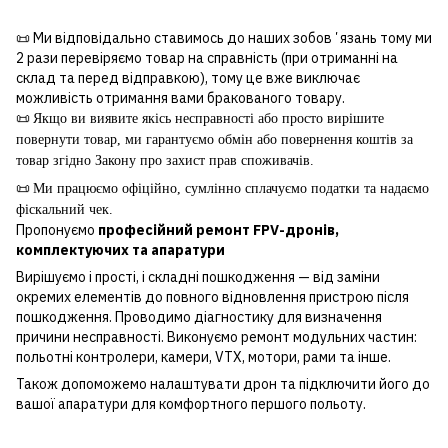
📜 Ми відповідально ставимось до наших зобовʼязань тому ми
2 рази перевіряємо товар на справність (при отриманні на
склад та перед відправкою), тому це вже виключає
можливість отримання вами бракованого товару.
📜
Якщо ви виявите якісь несправності або просто вирішите
повернути товар, ми гарантуємо обмін або повернення коштів за
товар згідно Закону про захист прав споживачів.
📜
Ми працюємо офіційно, сумлінно сплачуємо податки та надаємо
фіскальний чек.
Пропонуємо
професійний ремонт FPV-дронів,
комплектуючих та апаратури
Вирішуємо і прості, і складні пошкодження — від заміни
окремих елементів до повного відновлення пристрою після
пошкодження. Проводимо діагностику для визначення
причини несправності. Виконуємо ремонт модульних частин:
польотні контролери, камери, VTX, мотори, рами та інше.
Також допоможемо налаштувати дрон та підключити його до
вашої апаратури для комфортного першого польоту.