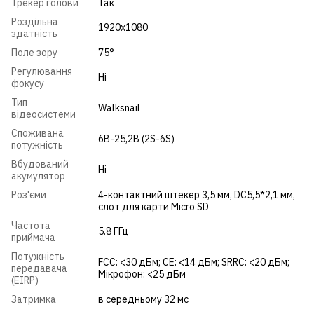
Трекер голови
Так
Роздільна
1920x1080
здатність
Поле зору
75°
Регулювання
Ні
фокусу
Тип
Walksnail
відеосистеми
Споживана
6В-25,2В (2S-6S)
потужність
Вбудований
Ні
акумулятор
Роз'єми
4-контактний штекер 3,5 мм, DC5,5*2,1 мм,
слот для карти Micro SD
Частота
5.8 ГГц
приймача
Потужність
FCC: <30 дБм; CE: <14 дБм; SRRC: <20 дБм;
передавача
Мікрофон: <25 дБм
(EIRP)
Затримка
в середньому 32 мс