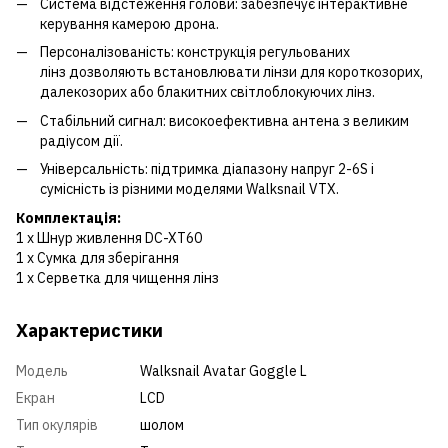
Система відстеження голови: забезпечує інтерактивне
керування камерою дрона.
Персоналізованість: конструкція регульованих
лінз дозволяють встановлювати лінзи для короткозорих,
далекозорих або блакитних світлоблокуючих лінз.
Стабільний сигнал: високоефективна антена з великим
радіусом дії.
Універсальність: підтримка діапазону напруг 2-6S і
сумісність із різними моделями Walksnail VTX.
Комплектація:
1 x Шнур живлення DC-XT60
1 x Сумка для зберігання
1 x Серветка для чищення лінз
Характеристики
Модель
Walksnail Avatar Goggle L
Екран
LCD
Тип окулярів
шолом