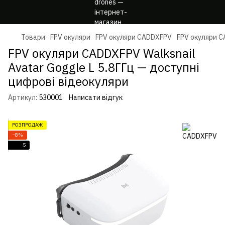
Товари
FPV окуляри
FPV окуляри CADDXFPV
FPV окуляри C
FPV окуляри CADDXFPV Walksnail
Avatar Goggle L 5.8ГГц — доступні
цифрові відеокуляри
Артикул:
530001
Написати відгук
РОЗПРОДАЖ
−8%
5