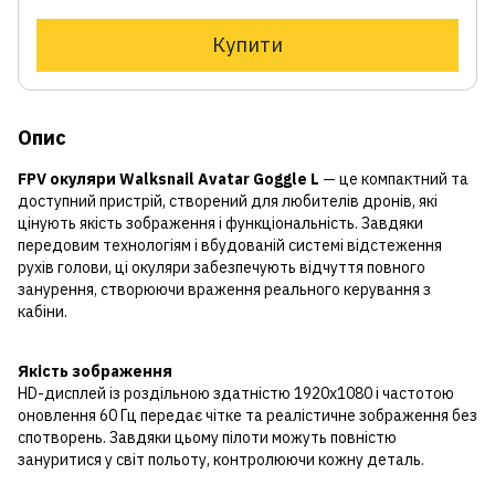
Купити
Опис
FPV окуляри Walksnail Avatar Goggle L
— це компактний та
доступний пристрій, створений для любителів дронів, які
цінують якість зображення і функціональність. Завдяки
передовим технологіям і вбудованій системі відстеження
рухів голови, ці окуляри забезпечують відчуття повного
занурення, створюючи враження реального керування з
кабіни.
Якість зображення
HD-дисплей із роздільною здатністю 1920x1080 і частотою
оновлення 60 Гц передає чітке та реалістичне зображення без
спотворень. Завдяки цьому пілоти можуть повністю
зануритися у світ польоту, контролюючи кожну деталь.