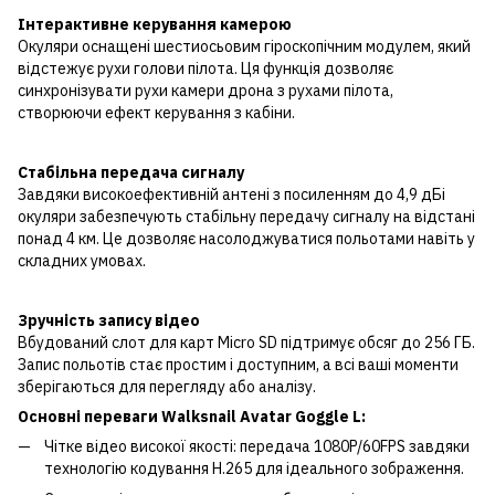
Інтерактивне керування камерою
Окуляри оснащені шестиосьовим гіроскопічним модулем, який
відстежує рухи голови пілота. Ця функція дозволяє
синхронізувати рухи камери дрона з рухами пілота,
створюючи ефект керування з кабіни.
Стабільна передача сигналу
Завдяки високоефективній антені з посиленням до 4,9 дБі
окуляри забезпечують стабільну передачу сигналу на відстані
понад 4 км. Це дозволяє насолоджуватися польотами навіть у
складних умовах.
Зручність запису відео
Вбудований слот для карт Micro SD підтримує обсяг до 256 ГБ.
Запис польотів стає простим і доступним, а всі ваші моменти
зберігаються для перегляду або аналізу.
Основні переваги Walksnail Avatar Goggle L:
Чітке відео високої якості: передача 1080P/60FPS завдяки
технологію кодування H.265 для ідеального зображення.