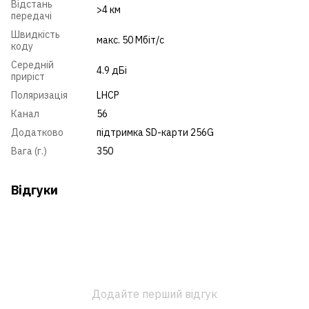
Відстань
>4 км
передачі
Швидкість
макс. 50 Мбіт/с
коду
Середній
4.9 дБі
приріст
Поляризація
LHCP
Канал
56
Додатково
підтримка SD-карти 256G
Вага (г.)
350
Відгуки
Додайте перший відгук