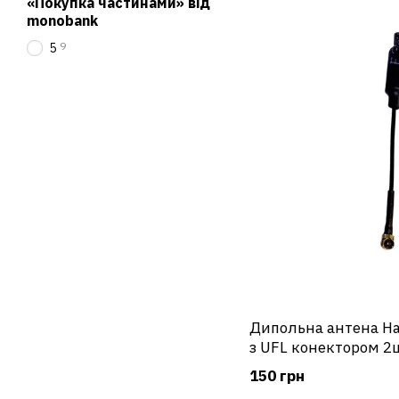
«Покупка частинами» від
monobank
9
5
Дипольна антена Ha
з UFL конектором 2
150 грн