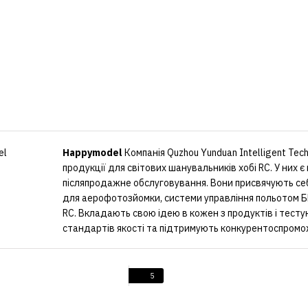
Happymodel
Компанія Quzhou Yunduan Intelligent Tec
продукції для світових шанувальників хобі RC. У них 
післяпродажне обслуговування. Вони присвячують себ
для аерофотозйомки, системи управління польотом Б
RC. Вкладають свою ідею в кожен з продуктів і тест
стандартів якості та підтримують конкурентоспроможн
досягти більшого.
5