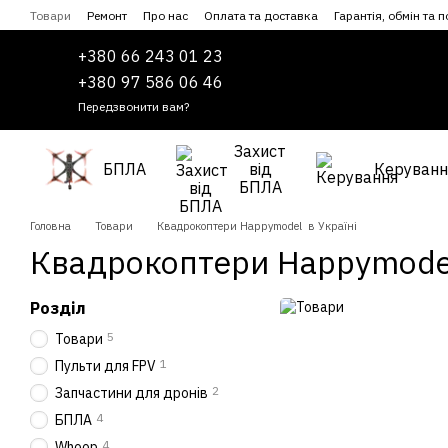
Перейти до основного контенту
Товари
Ремонт
Про нас
Оплата та доставка
Гарантія, обмін та 
Співпраця
Угода користувача
+380 66 243 01 23
+380 97 586 06 46
Передзвонити вам?
Захист
БПЛА
від
Керуванн
БПЛА
Головна
Товари
Квадрокоптери Happymodel в Україні
Квадрокоптери Happymodel
Розділ
5
Товари
1
Пульти для FPV
2
Запчастини для дронів
4
БПЛА
4
Whoop