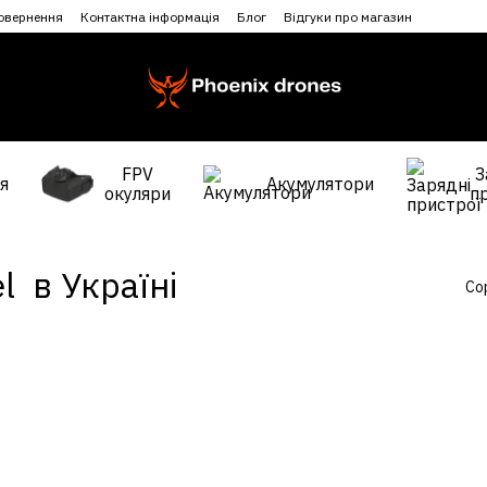
повернення
Контактна інформація
Блог
Відгуки про магазин
FPV
З
я
Акумулятори
окуляри
п
 в Україні
Со