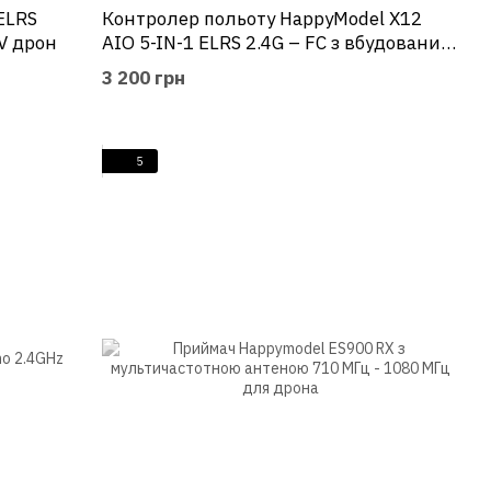
ELRS
Контролер польоту HappyModel X12
V дрон
AIO 5-IN-1 ELRS 2.4G – FC з вбудованим
12A ESC і підтримка OPENVTX для 1-2s
3 200 грн
FPV дронів
5