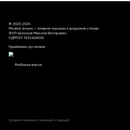
© 2020-2026
Phoenix drones — інтернет-магазин з шоурумом у Києві
ФОП Шолохов Микола Вікторович
ЄДРПОУ 3551606036
Приймаємо до оплати
Мобільна версія
Інтернет-магазин створений з Хорошоп