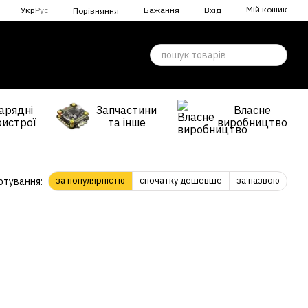
Мій кошик
Укр
Рус
Бажання
Вхід
Порівняння
арядні
Запчастини
Власне
ристрої
та інше
виробництво
за популярністю
спочатку дешевше
за назвою
ртування: