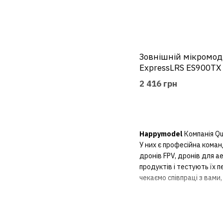
Зовнішній мікромод
ExpressLRS ES900TX
2 416 грн
Happymodel
Компанія Qu
У них є професійна кома
дронів FPV, дронів для 
продуктів і тестують їх
чекаємо співпраці з вами