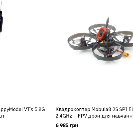
ppyModel VTX 5.8G
Квадрокоптер Mobula8 2S SPI E
шт
2.4GHz – FPV дрон для навчанн
вдома або на вулиці
6 985 грн