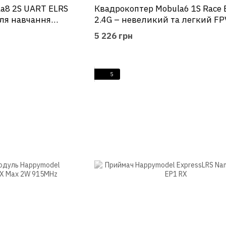
a8 2S UART ELRS
Квадрокоптер Mobula6 1S Race 
для навчання
2.4G – невеликий та легкий FP
5 226 грн
5