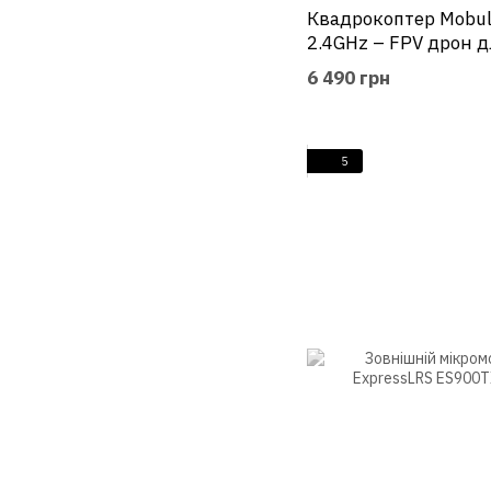
Квадрокоптер Mobul
2.4GHz – FPV дрон 
вдома або на вулиці
6 490 грн
5