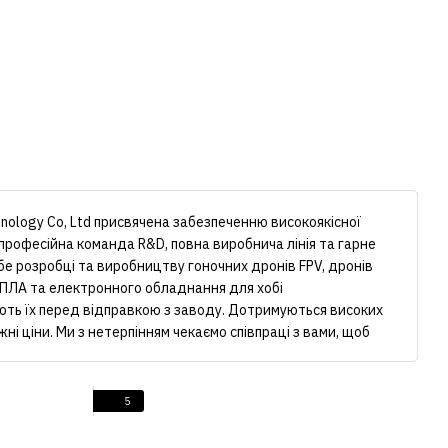
hnology Co, Ltd присвячена забезпеченню високоякісної
є професійна команда R&D, повна виробнича лінія та гарне
е розробці та виробництву гоночних дронів FPV, дронів
ПЛА та електронного обладнання для хобі
ують їх перед відправкою з заводу. Дотримуються високих
і ціни. Ми з нетерпінням чекаємо співпраці з вами, щоб
5