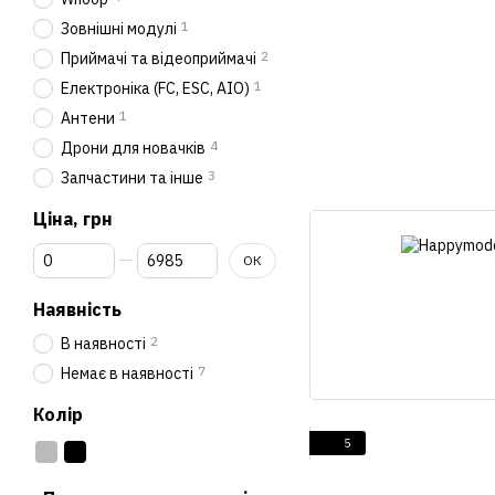
1
Зовнішні модулі
2
Приймачі та відеоприймачі
1
Електроніка (FC, ESC, AIO)
1
Антени
4
Дрони для новачків
3
Запчастини та інше
Ціна, грн
Від Ціна, грн
До Ціна, грн
ОК
Наявність
2
В наявності
7
Немає в наявності
Колір
5