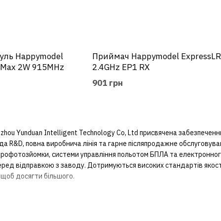
уль Happymodel
Приймач Happymodel ExpressLR
 Max 2W 915MHz
2.4GHz EP1 RX
901 грн
zhou Yunduan Intelligent Technology Co, Ltd присвячена забезпеченн
нда R&D, повна виробнича лінія та гарне післяпродажне обслуговув
аерофотозйомки, системи управління польотом БПЛА та електронног
 перед відправкою з заводу. Дотримуються високих стандартів якос
, щоб досягти більшого.