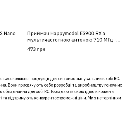
S Nano
Приймач Happymodel ES900 RX з
мультичастотною антеною 710 МГц -
1080 МГц для дрона
473 грн
ю високоякісної продукції для світових шанувальників хобі RC.
ання. Вони присвячують себе розробці та виробництву гоночних
о обладнання для хобі RC. Вкладають свою ідею в кожен з
ті та підтримують конкурентоспроможні ціни. Ми з нетерпінням