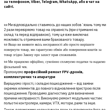
за
телефоном
,
Viber
,
Telegram
,
WhatsApp
, або в чат на
сайті.
📜 Ми відповідально ставимось до наших зобовʼязань тому ми
2 рази перевіряємо товар на справність (при отриманні на
склад та перед відправкою), тому це вже виключає
можливість отримання вами бракованого товару.
📜
Якщо ви виявите якісь несправності або просто вирішите
повернути товар, ми гарантуємо обмін або повернення коштів за
товар згідно Закону про захист прав споживачів.
📜
Ми працюємо офіційно, сумлінно сплачуємо податки та надаємо
фіскальний чек.
Пропонуємо
професійний ремонт FPV-дронів,
комплектуючих та апаратури
Вирішуємо і прості, і складні пошкодження — від заміни
окремих елементів до повного відновлення пристрою після
пошкодження. Проводимо діагностику для визначення
причини несправності. Виконуємо ремонт модульних частин:
польотні контролери, камери, VTX, мотори, рами та інше.
Також допоможемо налаштувати дрон та підключити його до