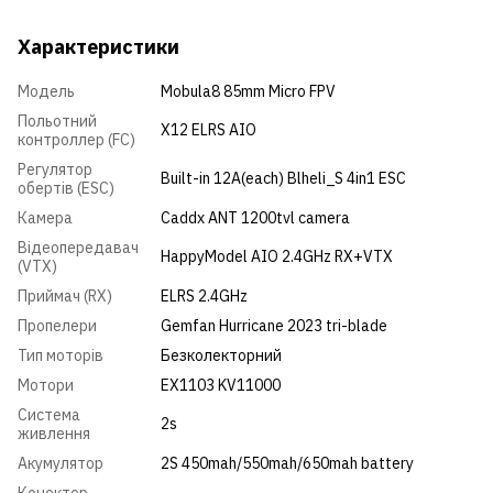
Характеристики
Модель
Mobula8 85mm Micro FPV
Польотний
X12 ELRS AIO
контроллер (FC)
Регулятор
Built-in 12A(each) Blheli_S 4in1 ESC
обертів (ESC)
Камера
Caddx ANT 1200tvl camera
Відеопередавач
HappyModel AIO 2.4GHz RX+VTX
(VTX)
Приймач (RX)
ELRS 2.4GHz
Пропелери
Gemfan Hurricane 2023 tri-blade
Тип моторів
Безколекторний
Мотори
EX1103 KV11000
Система
2s
живлення
Акумулятор
2S 450mah/550mah/650mah battery
Конектор