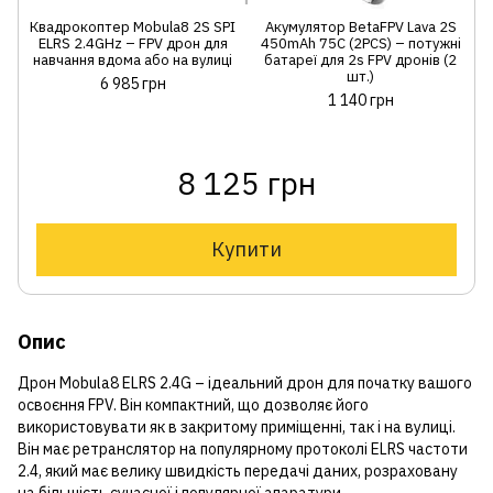
Квадрокоптер Mobula8 2S SPI
Акумулятор BetaFPV Lava 2S
ELRS 2.4GHz – FPV дрон для
450mAh 75C (2PCS) – потужні
навчання вдома або на вулиці
батареї для 2s FPV дронів (2
шт.)
6 985 грн
1 140 грн
8 125 грн
Купити
Опис
Дрон Mobula8 ELRS 2.4G – ідеальний дрон для початку вашого
освоєння FPV. Він компактний, що дозволяє його
використовувати як в закритому приміщенні, так і на вулиці.
Він має ретранслятор на популярному протоколі ELRS частоти
2.4, який має велику швидкість передачі даних, розраховану
на більшість сучасної і популярної апаратури.