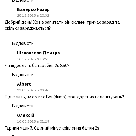
Валерко Назар
28.12.2025 в 20:32
Добрий день! Хотів запитати він скільки тримає заряд та
скільки заряджається?
Відповісти
Шаповалов Дмитро
16.12.2025 в 19:51
Чи підходять батарейки 2s 850?
Відповісти
Albert
23.05.2025 в 09:46
Підкажіть, чи є у вас Бек(dumb) стандартних налаштувань?
Відповісти
Олексій
10.03.2025 в 01:29
Гарний малий. Єдиний мінус кріплення батки 2s