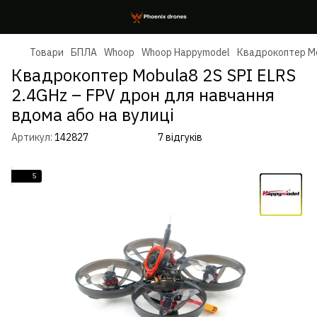
Товари
БПЛА
Whoop
Whoop Happymodel
Квадрокоптер Mo
Квадрокоптер Mobula8 2S SPI ELRS
2.4GHz – FPV дрон для навчання
вдома або на вулиці
Артикул:
142827
7 відгуків
5