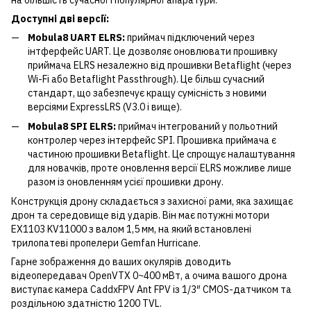
Доступні дві версії:
Mobula8 UART ELRS:
приймач підключений через
інтферфейс UART. Це дозволяє оновлювати прошивку
приймача ELRS незалежно від прошивки Betaflight (через
Wi-Fi або Betaflight Passthrough). Це більш сучасний
стандарт, що забезпечує кращу сумісність з новими
версіями ExpressLRS (V3.0 і вище).
Mobula8 SPI ELRS:
приймач інтегрований у польотний
контролер через інтерфейс SPI. Прошивка приймача є
частиною прошивки Betaflight. Це спрощує налаштування
для новачків, проте оновлення версії ELRS можливе лише
разом із оновленням усієї прошивки дрону.
Конструкція дрону складається з захисної рами, яка захищає
дрон та середовище від ударів. Він має потужні мотори
EX1103 KV11000 з валом 1,5 мм, на який встановлені
трилопатеві пропелери Gemfan Hurricane.
Гарне зображення до ваших окулярів доводить
відеопередавач OpenVTX 0~400 мВт, а очима вашого дрона
виступає камера CaddxFPV Ant FPV із 1/3″ CMOS-датчиком та
роздільною здатністю 1200 TVL.