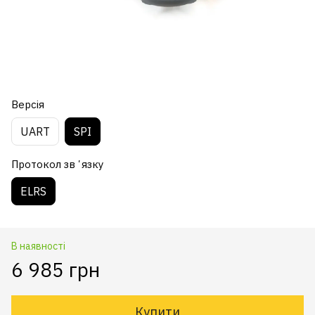
Версія
UART
SPI
Протокол звʼязку
ELRS
В наявності
6 985 грн
Купити