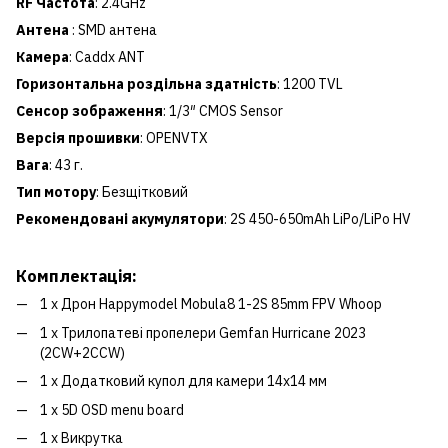
RF Частота
: 2.4GHz
Антена
: SMD антена
Камера
: Caddx ANT
Горизонтальна роздільна здатність
: 1200 TVL
Сенсор зображення
: 1/3″ CMOS Sensor
Версія прошивки
: OPENVTX
Вага
: 43 г.
Тип мотору
: Безщітковий
Рекомендовані акумулятори
: 2S 450-650mAh LiPo/LiPo HV
Комплектація:
1 x Дрон Happymodel Mobula8 1-2S 85mm FPV Whoop
1 x Трилопатеві пропелери Gemfan Hurricane 2023
(2CW+2CCW)
1 x Додатковий купол для камери 14x14 мм
1 x 5D OSD menu board
1 x Викрутка