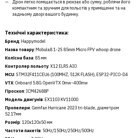
Дрон легко поміщається в рюкзак або сумку, роблячи його
компактним та зручним для польотів у приміщенні та на
задньому дворі вашого будинку.
Технічні характеристика:
Бренд
: Happymodel
Назва товару
: Mobula8 1-2S 85mm Micro FPV whoop drone
Колісна база
: 85 мм
Контролер польоту
: X12 ELRS AIO
MCU
: STM32F411CEU6 (100MHZ, 512K FLASH), ESP32-PICO-D4
VTX
: Onboard 5.8G OpenVTX 0mw~400mw
Гіроскоп
: ICM42688P
Модель двигунів
: EX1103 KV11000
Пропелери
: Gemfan Hurricane 2023 tri-blade, діаметром
52.17мм
Розмір
: 120x120x50 мм
Частоти пакетів
: 50Hz/150Hz/250Hz/500Hz