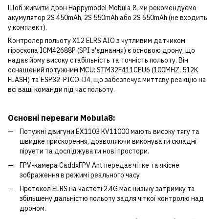
Щоб живити дрон Happymodel Mobula 8, ми рекомендуємо
акумулятор 2S 450mAh, 2S 550mAh або 2S 650mAh (не входить
у комплект).
Контролер польоту X12 ELRS AIO з чутливим датчиком
гіроскопа ICM42688P (SPI з'єднання) є основою дрону, що
надає йому високу стабільність та точність польоту. Він
оснащений потужним MCU: STM32F411CEU6 (100MHZ, 512K
FLASH) та ESP32-PICO-D4, що забезпечує миттєву реакцію на
всі ваші команди під час польоту.
Основні переваги Mobula8:
Потужні двигуни EX1103 KV11000 мають високу тягу та
швидке прискорення, дозволяючи виконувати складні
піруети та досліджувати нові простори.
FPV-камера CaddxFPV Ant передає чітке та якісне
зображення в режимі реального часу
Протокол ELRS на частоті 2.4G має низьку затримку та
збільшену дальністю польоту задля чіткої контролю над
дроном.