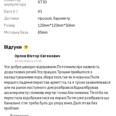
XT30
акумулятора
Вага (г.)
43
Датчики
гіроскоп, барометр
Розмір
120mm*120mm*50mm
Моторна база
85mm
Відгуки
7
Орлов Віктор Євгенович
24.04.2026 в 15:43
Усе добре,швидко відправили.Поточнили про наявність
додаткових речей.Усе працює.Трошки прийшлося з
налаштуваннями пора збиратися,так як я новачок.Після
першого падіння перестав армиттсь,та я трохи захвилювався
але на ранок наступного дня розібрався.Відкалібрував
акселерометр і поміняв мертві точки.Алк помилка Throttle не
перестала відображатися на екрані.Потім уже розібрався що
банально стік треба було до упору вниз.Далі літав без
проблем.
Відповісти