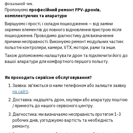
фіскальний чек.
Пропонуємо
професійний ремонт FPV-дронів,
комплектуючих та апаратури
Вирішуємо і прості, і складні пошкодження — від заміни
окремих елементів до повного відновлення пристрою після
пошкодження. Проводимо діагностику для визначення
причини несправності. Виконуємо ремонт модульних частин:
польотні контролери, камери, VTX, мотори, рами та інше.
Також допоможемо налаштувати дрон та підключити його до
вашої апаратури для комфортного першого польоту.
Як проходить сервісне обслуговування?
Заявка: зв'яжіться із нами телефоном або залиште заявку
на сайті
.
Доставка: надішліть дрон, окуляри або апаратуру поштою
/ принесіть до нашого сервісного центру.
Діагностика: ми визначаємо несправність протягом 1-3
робочих днів, узгоджуємо вартість та необхідність
ремонту.