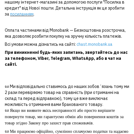
нашому інтернет-магазині за допомогою послуги "Посилка в
кредит" від Нової пошти. Детальна інструкція як це зробити
за
посиланням
.
Оплата частинами від Monobank — Безкоштовна розстрочка,
яка дозволяє розбити покупку на зручну кількість платежів.
Всі умови можна дізнатись на сайті:
chast.monobank.ua
При виникненні будь-яких запитань, звертайтесь до нас
за
телефоном
,
Viber
,
Telegram
,
WhatsApp
, або в чат на
сайті.
📜 Ми відповідально ставимось до наших зобовʼязань тому ми
2 рази перевіряємо товар на справність (при отриманні на
склад та перед відправкою), тому це вже виключає
можливість отримання вами бракованого товару.
📜
Якщо ви виявите якісь несправності або просто вирішите
повернути товар, ми гарантуємо обмін або повернення коштів за
товар згідно Закону про захист прав споживачів.
📜
Ми працюємо офіційно, сумлінно сплачуємо податки та надаємо