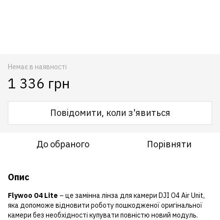
Немає в наявності
1 336 грн
Повідомити, коли з'явиться
До обраного
Порівняти
Опис
Flywoo O4 Lite
– це замінна лінза для камери DJI O4 Air Unit,
яка допоможе відновити роботу пошкодженої оригінальної
камери без необхідності купувати повністю новий модуль.