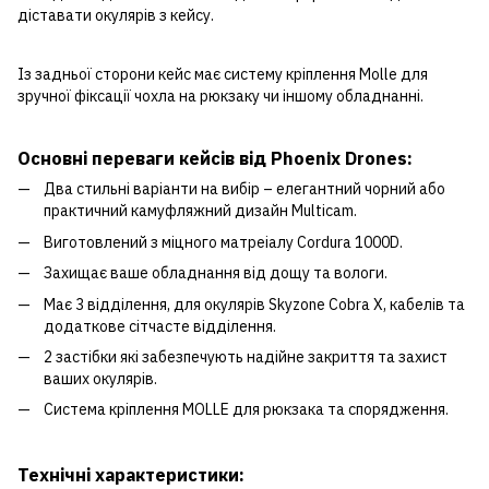
діставати окулярів з кейсу.
Із задньої сторони кейс має систему кріплення Molle для
зручної фіксації чохла на рюкзаку чи іншому обладнанні.
Основні переваги кейсів від Phoenix Drones:
Два стильні варіанти на вибір – елегантний чорний або
практичний камуфляжний дизайн Multicam.
Виготовлений з міцного матреіалу Cordura 1000D.
Захищає ваше обладнання від дощу та вологи.
Має 3 відділення, для окулярів Skyzone Cobra X, кабелів та
додаткове сітчасте відділення.
2 застібки які забезпечують надійне закриття та захист
ваших окулярів.
Система кріплення MOLLE для рюкзака та спорядження.
Технічні характеристики: