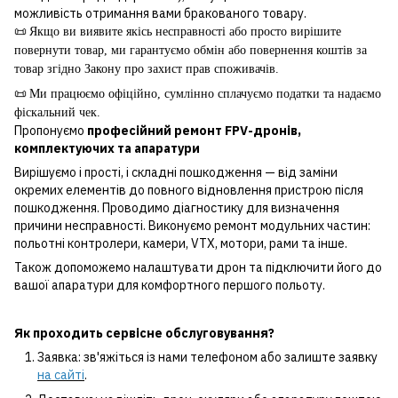
можливість отримання вами бракованого товару.
📜
Якщо ви виявите якісь несправності або просто вирішите
повернути товар, ми гарантуємо обмін або повернення коштів за
товар згідно Закону про захист прав споживачів.
📜
Ми працюємо офіційно, сумлінно сплачуємо податки та надаємо
фіскальний чек.
Пропонуємо
професійний ремонт FPV-дронів,
комплектуючих та апаратури
Вирішуємо і прості, і складні пошкодження — від заміни
окремих елементів до повного відновлення пристрою після
пошкодження. Проводимо діагностику для визначення
причини несправності. Виконуємо ремонт модульних частин:
польотні контролери, камери, VTX, мотори, рами та інше.
Також допоможемо налаштувати дрон та підключити його до
вашої апаратури для комфортного першого польоту.
Як проходить сервісне обслуговування?
Заявка: зв'яжіться із нами телефоном або залиште заявку
на сайті
.