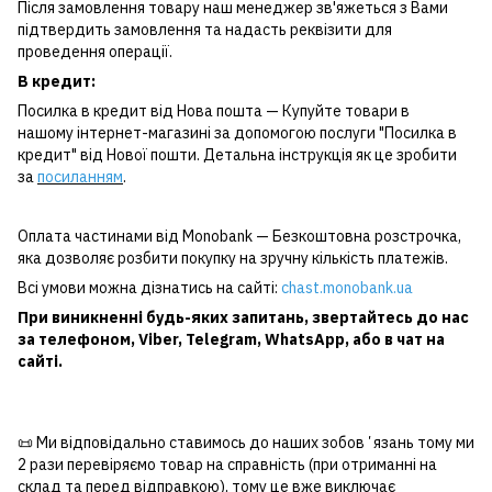
Після замовлення товару наш менеджер зв'яжеться з Вами
підтвердить замовлення та надасть реквізити для
проведення операції.
В кредит:
Посилка в кредит від Нова пошта — Купуйте товари в
нашому інтернет-магазині за допомогою послуги "Посилка в
кредит" від Нової пошти. Детальна інструкція як це зробити
за
посиланням
.
Оплата частинами від Monobank — Безкоштовна розстрочка,
яка дозволяє розбити покупку на зручну кількість платежів.
Всі умови можна дізнатись на сайті:
chast.monobank.ua
При виникненні будь-яких запитань, звертайтесь до нас
за
телефоном
,
Viber
,
Telegram
,
WhatsApp
, або в чат на
сайті.
📜 Ми відповідально ставимось до наших зобовʼязань тому ми
2 рази перевіряємо товар на справність (при отриманні на
склад та перед відправкою), тому це вже виключає