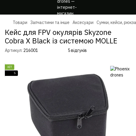
Товари
Запчастини та інше
Аксесуари
Сумки, кейси, рюкз
Кейс для FPV окулярів Skyzone
Cobra X Black із системою MOLLE
Артикул:
216001
5 відгуків
ХІТ
5