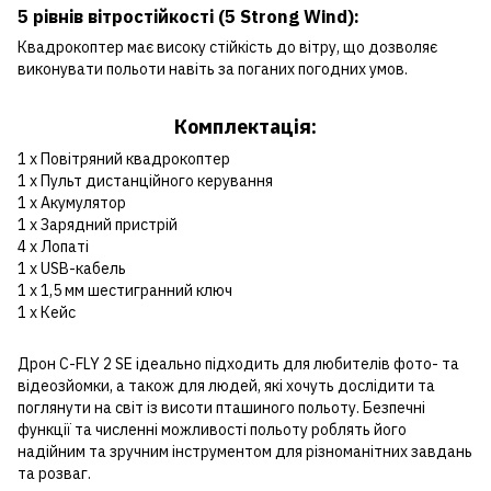
5 рівнів вітростійкості (5 Strong Wind):
Квадрокоптер має високу стійкість до вітру, що дозволяє
виконувати польоти навіть за поганих погодних умов.
Комплектація:
1 x Повітряний квадрокоптер
1 x Пульт дистанційного керування
1 x Акумулятор
1 x Зарядний пристрій
4 x Лопаті
1 x USB-кабель
1 x 1,5 мм шестигранний ключ
1 x Кейс
Дрон C-FLY 2 SE ідеально підходить для любителів фото- та
відеозйомки, а також для людей, які хочуть дослідити та
поглянути на світ із висоти пташиного польоту. Безпечні
функції та численні можливості польоту роблять його
надійним та зручним інструментом для різноманітних завдань
та розваг.