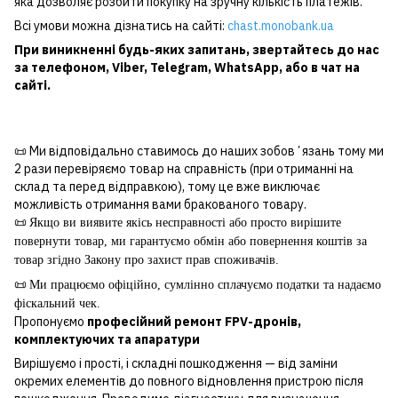
яка дозволяє розбити покупку на зручну кількість платежів.
Всі умови можна дізнатись на сайті:
chast.monobank.ua
При виникненні будь-яких запитань, звертайтесь до нас
за
телефоном
,
Viber
,
Telegram
,
WhatsApp
, або в чат на
сайті.
📜 Ми відповідально ставимось до наших зобовʼязань тому ми
2 рази перевіряємо товар на справність (при отриманні на
склад та перед відправкою), тому це вже виключає
можливість отримання вами бракованого товару.
📜
Якщо ви виявите якісь несправності або просто вирішите
повернути товар, ми гарантуємо обмін або повернення коштів за
товар згідно Закону про захист прав споживачів.
📜
Ми працюємо офіційно, сумлінно сплачуємо податки та надаємо
фіскальний чек.
Пропонуємо
професійний ремонт FPV-дронів,
комплектуючих та апаратури
Вирішуємо і прості, і складні пошкодження — від заміни
окремих елементів до повного відновлення пристрою після