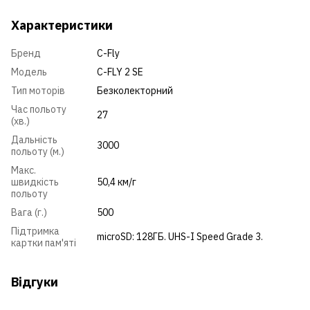
Характеристики
Бренд
C-Fly
Модель
C-FLY 2 SE
Тип моторів
Безколекторний
Час польоту
27
(хв.)
Дальність
3000
польоту (м.)
Макс.
швидкість
50,4 км/г
польоту
Вага (г.)
500
Підтримка
microSD: 128ГБ. UHS-I Speed Grade 3.
картки пам'яті
Відгуки