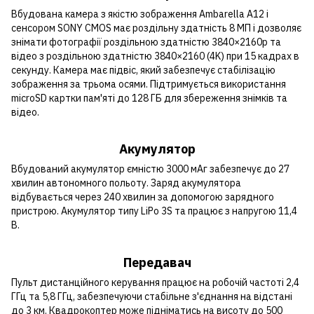
Вбудована камера з якістю зображення Ambarella A12 і
сенсором SONY CMOS має роздільну здатність 8 МП і дозволяє
знімати фотографії роздільною здатністю 3840×2160p та
відео з роздільною здатністю 3840×2160 (4K) при 15 кадрах в
секунду. Камера має підвіс, який забезпечує стабілізацію
зображення за трьома осями. Підтримується використання
microSD картки пам'яті до 128 ГБ для збереження знімків та
відео.
Акумулятор
Вбудований акумулятор ємністю 3000 мАг забезпечує до 27
хвилин автономного польоту. Заряд акумулятора
відбувається через 240 хвилин за допомогою зарядного
пристрою. Акумулятор типу LiPo 3S та працює з напругою 11,4
В.
Передавач
Пульт дистанційного керування працює на робочій частоті 2,4
ГГц та 5,8 ГГц, забезпечуючи стабільне з'єднання на відстані
до 3 км. Квадрокоптер може підніматись на висоту до 500