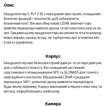
Опис
Квадрокоптер C-FLY 2 SE є передовим пристроєм, оснащеним
безліччю функцій і технологій, щоб забезпечити
безпечний політ. Він має обертовий LIDAR, який миттєво
виявляє перешкоди навколо дрона та автоматично реагує на
них. Завдяки цьому квадрокоптеру ви зможете літати вперед,
вліво, вправо, назад і вгору, не турбуючись про зіткнення або
втрату управління.
Корпус
Квадрокоптер має безколекторний двигун та чотири двигуни
для стабільного польоту. Він оснащений системами
супутникового позиціонування GPS та GLONASS для точного
навігаційного контролю. Вбудований LIDAR з радаром
перешкод в 540 º дозволяє дрону виявляти перешкоди в
будь-якому напрямку. Корпус виконаний із міцного пластику та
металу, пофарбований у синій колір.
Камера