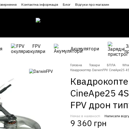
повернення
Контактна інформація
Блог
Відгуки про магазин
FPV
З
я
Акумулятори
окуляри
п
Головна
Товари
БПЛА
Who
Квадрокоптер DarwinFPV CineApe25 4S 
Квадрокопте
CineApe25 4S
FPV дрон тип
Немає в наявності
Написати відг
9 360 грн