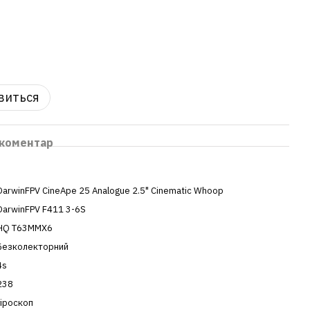
явиться
 коментар
DarwinFPV CineApe 25 Analogue 2.5" Cinematic Whoop
DarwinFPV F411 3-6S
HQ T63MMX6
Безколекторний
4s
238
гіроскоп