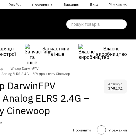
Мій кошик
Укр
Рус
Бажання
Вхід
Порівняння
арядні
Запчастини
Власне
ристрої
та інше
виробництво
op
Whoop DarwinFPV
Analog ELRS 2.4G – FPV дрон типу Cinewoop
р DarwinFPV
Артикул
395424
 Analog ELRS 2.4G –
у Cinewoop
ук
Порівняти
У бажання