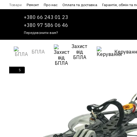
Перейти до основного контенту
Товари
Ремонт
Про нас
Оплата та доставка
Гарантія, обмін та 
Співпраця
Угода користувача
+380 66 243 01 23
+380 97 586 06 46
Передзвонити вам?
Захист
БПЛА
від
Керуванн
БПЛА
5