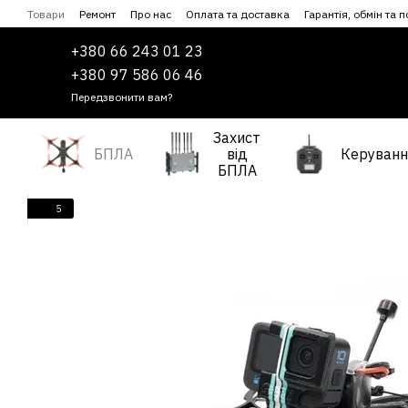
Перейти до основного контенту
Товари
Ремонт
Про нас
Оплата та доставка
Гарантія, обмін та 
Співпраця
Угода користувача
+380 66 243 01 23
+380 97 586 06 46
Передзвонити вам?
Захист
БПЛА
від
Керуванн
БПЛА
5