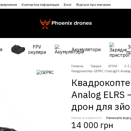
повернення
Контактна інформація
Блог
Відгуки про магазин
FPV
З
я
Акумулятори
окуляри
п
Головна
Товари
БПЛА
3-5
Квадрокоптер GEPRC CineLog35 Analog
Квадрокопте
Analog ELRS 
дрон для зй
Немає в наявності
Написати відг
14 000 грн