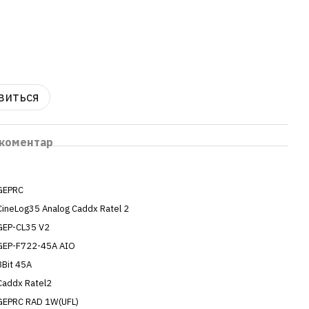
явиться
 коментар
GEPRC
CineLog35 Analog Caddx Ratel 2
GEP-CL35 V2
GEP-F722-45A AIO
8Bit 45A
Caddx Ratel2
GEPRC RAD 1W(UFL)