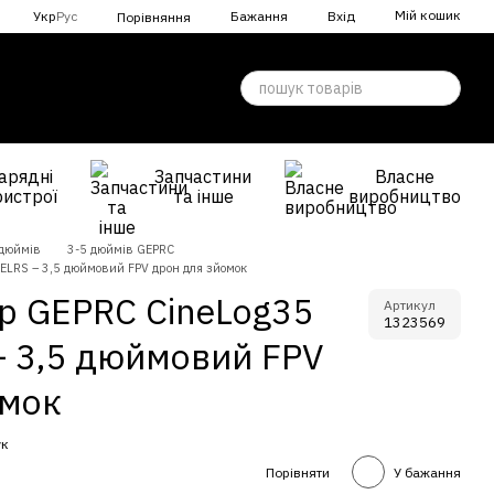
Мій кошик
Укр
Рус
Бажання
Вхід
Порівняння
арядні
Запчастини
Власне
ристрої
та інше
виробництво
 дюймів
3-5 дюймів GEPRC
 ELRS – 3,5 дюймовий FPV дрон для зйомок
р GEPRC CineLog35
Артикул
1323569
– 3,5 дюймовий FPV
омок
ук
Порівняти
У бажання