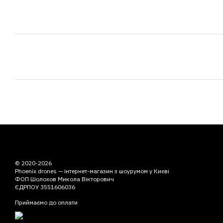
© 2020-2026
Phoenix drones — інтернет-магазин з шоурумом у Києві
ФОП Шолохов Микола Вікторович
ЄДРПОУ 3551606036
Приймаємо до оплати