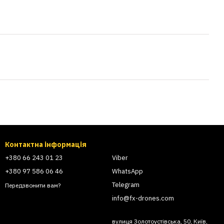
Контактна інформація
+380 66 243 01 23
Viber
+380 97 586 06 46
WhatsApp
Telegram
Передзвонити вам?
info@fx-drones.com
вулиця Золотоустівська, 50, Київ,