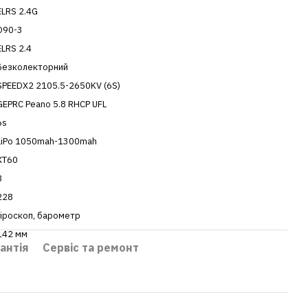
ELRS 2.4G
D90-3
ELRS 2.4
Безколекторний
SPEEDX2 2105.5-2650KV (6S)
GEPRC Peano 5.8 RHCP UFL
6s
LiPo 1050mah-1300mah
XT60
8
228
гіроскоп, барометр
142 мм
антія
Сервіс та ремонт