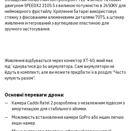
двигуном SPEEDX2 2105.5 з великою потужністю в 2650KV для
неймовірного фрістайлу. Кріплення батареї використовує
стяжку з фіксованими алюмінієвими деталями 7075, а штекер
живлення інтегрований з вуглецевою пластиною для
зручного застосування.
Живлення відбувається через конектор XT-60, який має
підʼєднуватися до 6s акумулятора. Самі акумулятори не
йдуть в комплекті, але ви можете придбати їх в розділі “Часто
купують разом”.
Основні переваги дрона:
Камера Caddx Ratel 2 розроблена з незалежним підвісом з
амортизацією для стабільного зйомки.
Можливість встановлення камери GoPro або інших легких
екшн-камер.