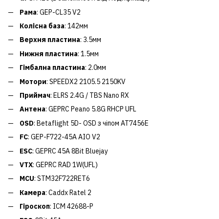
Рама
: GEP-CL35 V2
Колісна база
: 142мм
Верхня пластина
: 3.5мм
Нижня пластина
: 1.5мм
Гімбална пластина
: 2.0мм
Мотори
: SPEEDX2 2105.5 2150KV
Приймач
: ELRS 2.4G / TBS Nano RX
Антена
: GEPRC Peano 5.8G RHCP UFL
OSD
: Betaflight 5D- OSD з чіпом AT7456E
FC
: GEP-F722-45A AIO V2
ESC
: GEPRC 45A 8Bit Bluejay
VTX
: GEPRC RAD 1W(UFL)
MCU
: STM32F722RET6
Камера
: Caddx Ratel 2
Гіроскоп
: ICM 42688-P