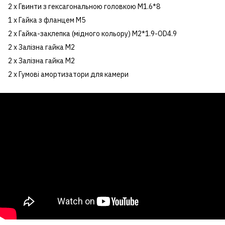
2 x Гвинти з гексагональною головкою M1.6*8
1 x Гайка з фланцем М5
2 x Гайка-заклепка (мідного кольору) M2*1.9-OD4.9
2 x Залізна гайка М2
2 x Залізна гайка М2
2 x Гумові амортизатори для камери