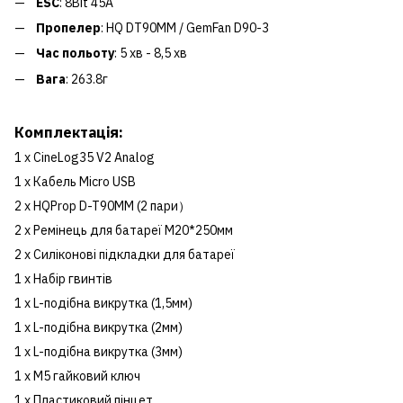
ESC
: 8Bit 45A
Пропелер
: HQ DT90MM / GemFan D90-3
Час польоту
: 5 хв - 8,5 хв
Вага
: 263.8г
Комплектація:
1 x CineLog35 V2 Analog
1 x Кабель Micro USB
2 x HQProp D-T90MM (2 пари）
2 x Ремінець для батареї M20*250мм
2 x Силіконові підкладки для батареї
1 x Набір гвинтів
1 x L-подібна викрутка (1,5мм)
1 x L-подібна викрутка (2мм)
1 x L-подібна викрутка (3мм)
1 x М5 гайковий ключ
1 x Пластиковий пінцет