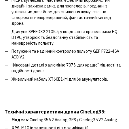
Міцна вуглецева пластина, ефектний порожнистий
дизайн і захисна рамка для пропелерів, поєднані з
унікальним дизайном для зниження шуму, спільно
створюють неперевершений, фантастичний вигляд
дрона.
Двигуни SPEEDX2 2105.5, у поєднанні з пропелерами HQ
DT90, утворюють бездоганну стабільність та
маневреність польоту.
Потужний та надійний контролер польоту GEP F722-45A
AIO V2.
Фіксовані деталі з алюмінію 7075, для кращої міцності та
надійності дрона.
Живильний кабель XT60E1-M для 6s акумуляторів.
Технічні характеристики дрона CineLog35:
Модель
: Cinelog35 V2 Analog GPS / Cinelog35 V2 Analog
GPS
: M10 (в залежності від модифікації)