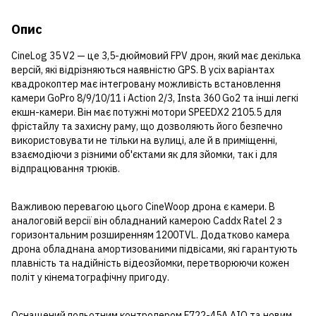
Опис
CineLog 35 V2 — це 3,5-дюймовий FPV дрон, який має декілька
версій, які відрізняються наявністю GPS. В усіх варіантах
квадрокоптер має інтегровану можливість встановлення
камери GoPro 8/9/10/11 і Action 2/3, Insta 360 Go2 та інші легкі
екшн-камери. Він має потужні мотори SPEEDX2 2105.5 для
фрістайлу та захисну раму, що дозволяють його безпечно
використовувати не тільки на вулиці, але й в приміщенні,
взаємодіючи з різними об'єктами як для зйомки, так і для
відпрацювання трюків.
Важливою перевагою цього CineWoop дрона є камери. В
аналоговій версії він обладнаний камерою Caddx Ratel 2 з
горизонтальним розширенням 1200TVL. Додатково камера
дрона обладнана амортизованими підвісами, які гарантують
плавність та надійність відеозйомки, перетворюючи кожен
політ у кінематографічну пригоду.
Оснащений польотним контролером F722-45A AIO та новим