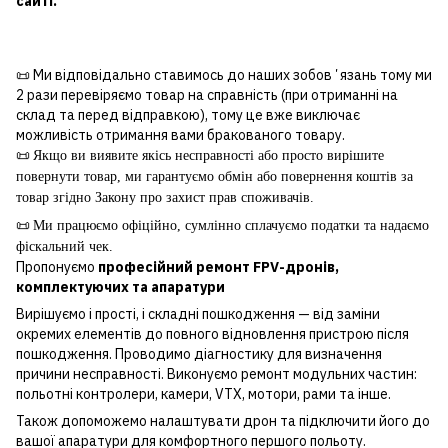
сайті.
📜 Ми відповідально ставимось до наших зобовʼязань тому ми
2 рази перевіряємо товар на справність (при отриманні на
склад та перед відправкою), тому це вже виключає
можливість отримання вами бракованого товару.
📜
Якщо ви виявите якісь несправності або просто вирішите
повернути товар, ми гарантуємо обмін або повернення коштів за
товар згідно Закону про захист прав споживачів.
📜
Ми працюємо офіційно, сумлінно сплачуємо податки та надаємо
фіскальний чек.
Пропонуємо
професійний ремонт FPV-дронів,
комплектуючих та апаратури
Вирішуємо і прості, і складні пошкодження — від заміни
окремих елементів до повного відновлення пристрою після
пошкодження. Проводимо діагностику для визначення
причини несправності. Виконуємо ремонт модульних частин:
польотні контролери, камери, VTX, мотори, рами та інше.
Також допоможемо налаштувати дрон та підключити його до
вашої апаратури для комфортного першого польоту.