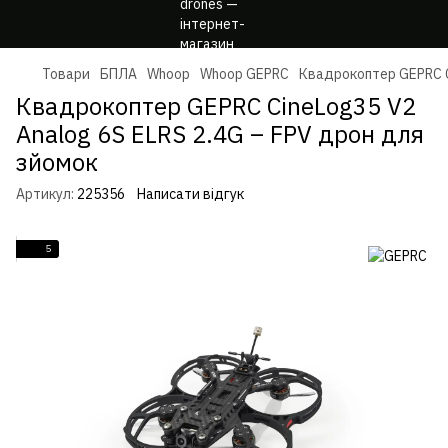
Товари
БПЛА
Whoop
Whoop GEPRC
Квадрокоптер GEPRC Ci
Квадрокоптер GEPRC CineLog35 V2
Analog 6S ELRS 2.4G – FPV дрон для
зйомок
Артикул:
225356
Написати відгук
5