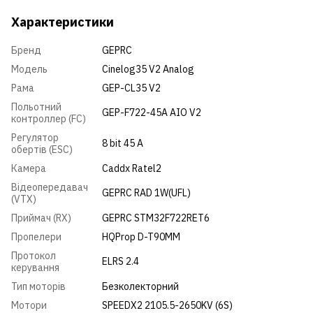
Характеристики
Бренд
GEPRC
Модель
Cinelog35 V2 Analog
Рама
GEP-CL35 V2
Польотний
GEP-F722-45A AIO V2
контроллер (FC)
Регулятор
8 bit 45 A
обертів (ESC)
Камера
Caddx Ratel2
Відеопередавач
GEPRC RAD 1W(UFL)
(VTX)
Приймач (RX)
GEPRC STM32F722RET6
Пропелери
HQProp D-T90MM
Протокол
ELRS 2.4
керування
Тип моторів
Безколекторний
Мотори
SPEEDX2 2105.5-2650KV (6S)