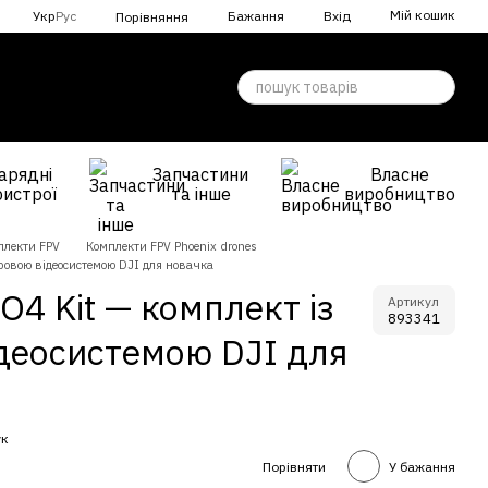
Мій кошик
Укр
Рус
Бажання
Вхід
Порівняння
арядні
Запчастини
Власне
ристрої
та інше
виробництво
плекти FPV
Комплекти FPV Phoenix drones
фровою відеосистемою DJI для новачка
O4 Kit — комплект із
Артикул
893341
деосистемою DJI для
ук
Порівняти
У бажання