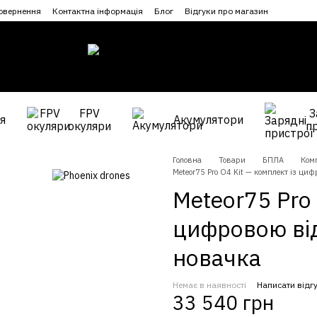
повернення
Контактна інформація
Блог
Відгуки про магазин
FPV
З
я
Акумулятори
окуляри
п
Головна
Товари
БПЛА
Ком
Meteor75 Pro O4 Kit — комплект із ци
Meteor75 Pro 
цифровою ві
новачка
Немає в наявності
Написати відг
33 540 грн