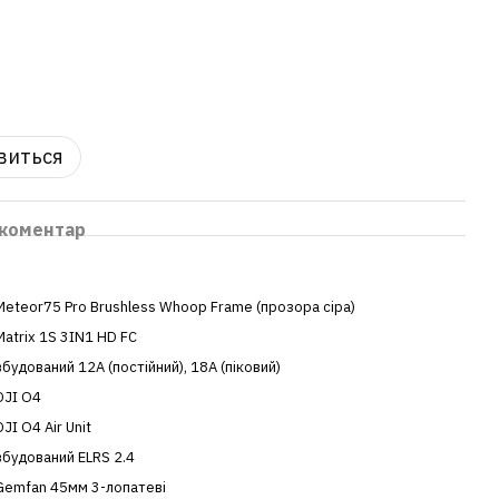
явиться
 коментар
Meteor75 Pro Brushless Whoop Frame (прозора сіра)
Matrix 1S 3IN1 HD FC
вбудований 12A (постійний), 18А (піковий)
DJI O4
DJI O4 Air Unit
вбудований ELRS 2.4
Gemfan 45мм 3-лопатеві