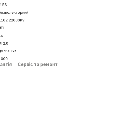
ELRS
Безколекторний
1102 22000KV
UFL
1s
BT2.0
до 5:30 хв
1000
антія
Сервіс та ремонт