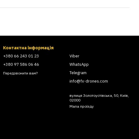
Контактна інформація
+380 66 243 01 23
Viber
+380 97 586 06 46
WhatsApp
Telegram
Передзвонити вам?
info@fx-drones.com
вулиця Золотоустівська, 50, Київ,
02000
Мапа проїзду