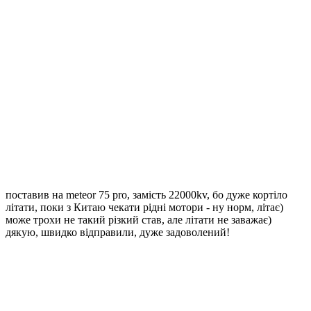
поставив на meteor 75 pro, замість 22000kv, бо дуже кортіло
літати, поки з Китаю чекати рідні мотори - ну норм, літає)
може трохи не такий різкий став, але літати не заважає)
дякую, швидко відправили, дуже задоволений!