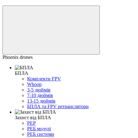
Phoenix drones
БПЛА
Комплекти FPV
Whoop
3-5 дюймів
7-10 дюймів
13-15 дюймів
БПЛА та FPV ретранслятори
Захист від БПЛА
РЕР
РЕБ модулі
РЕБ системи