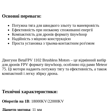
Основні переваги
:
Потужна тяга для швидкого зльоту та маневровість
Ефективність при низькому споживанні енергії
Компактність для дронів формату tinywhoop
Надійність з міцною конструкцією
Проста установка з трьома-контактним роз'ємом
Двигуни BetaFPV 1102 Brushless Motors – це відмінний вибір
для дронів FPV формату tinywhoop, особливо під рами Meteor
75. Ці мотори надають потужну тягу та ефективність, а також
компактний і легку збірку дрона.
Технічні характеристики
:
Оборотів на 1В
: 18000KV/22000KV
Діаметр мотора
: 11 мм