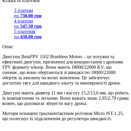
Кількість платежів
3 платежі
по
730.00 грн
4 платежі
по
547.50 грн
5 платежів
по
438.00 грн
Опис
Двигуни BetaFPV 1102 Brushless Motors – це потужні та
ефективні двигуни, призначені для використання з дронами
FPV формату whoop. Вони мають 18000/22000 KV, що
означає, що вони обертаються зі швидкістю 18000/22000
обертів за хвилину на вольт живлення. Це забезпечує
достатню тягу для швидкого зльоту та маневровості дрона.
Двигуни мають діаметр 11 мм і висоту 15,2/13,6 мм, що робить
їх компактними та легкими. Вони важать лише 2,95/2,79 грама
кожен, що допомагає зберегти вагу дрона.
Мотори оснащені трьохконтактним роз'ємом Micro JST-1.25,
що полегшує їх підключення до регулятора швидкості.