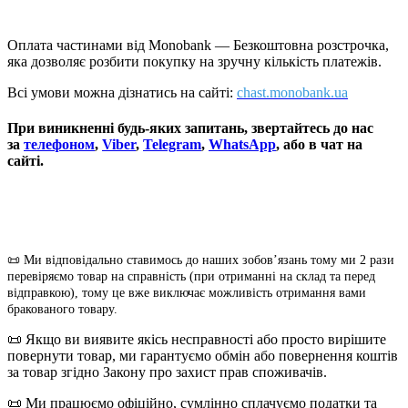
Оплата частинами від Monobank — Безкоштовна розстрочка,
яка дозволяє розбити покупку на зручну кількість платежів.
Всі умови можна дізнатись на сайті:
chast.monobank.ua
При виникненні будь-яких запитань, звертайтесь до нас
за
телефоном
,
Viber
,
Telegram
,
WhatsApp
, або в чат на
сайті.
📜 Ми відповідально ставимось до наших зобовʼязань тому ми 2 рази
перевіряємо товар на справність (при отриманні на склад та перед
відправкою), тому це вже виключає можливість отримання вами
бракованого товару.
📜
Якщо ви виявите якісь несправності або просто вирішите
повернути товар, ми гарантуємо обмін або повернення коштів
за товар згідно Закону про захист прав споживачів.
📜
Ми працюємо офіційно, сумлінно сплачуємо податки та