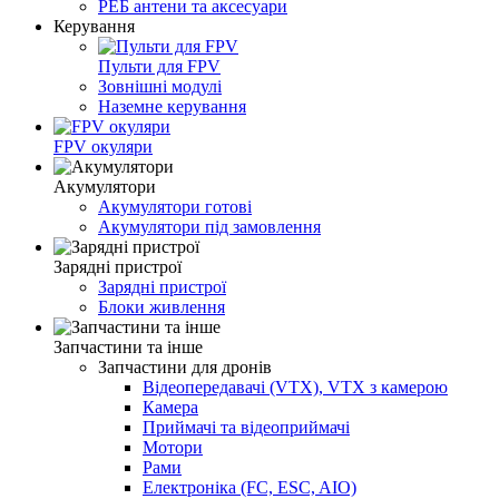
РЕБ антени та аксесуари
Керування
Пульти для FPV
Зовнішні модулі
Наземне керування
FPV окуляри
Акумулятори
Акумулятори готові
Акумулятори під замовлення
Зарядні пристрої
Зарядні пристрої
Блоки живлення
Запчастини та інше
Запчастини для дронів
Відеопередавачі (VTX), VTX з камерою
Камера
Приймачі та відеоприймачі
Мотори
Рами
Електроніка (FC, ESC, AIO)