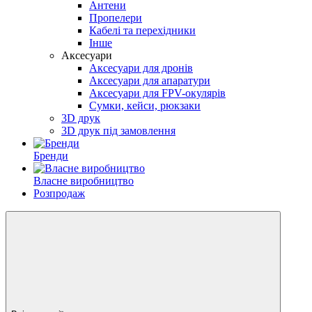
Антени
Пропелери
Кабелі та перехідники
Інше
Аксесуари
Аксесуари для дронів
Аксесуари для апаратури
Аксесуари для FPV-окулярів
Сумки, кейси, рюкзаки
3D друк
3D друк під замовлення
Бренди
Власне виробництво
Розпродаж