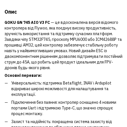
Опис
GOKU GN 745 AIO V3 FC
— це вдосконалена версія відомого
контролера від Flywoo, яка поєднує високу продуктивність,
зручність використання та підтримку сучасних платформ.
Завдяки чіпу STM32F745, гіроскопу MPU6000 або ICM42688P та
прошивці AM32, цей контролер забезпечує стабільну роботу
навіть у найвимогливіших умовах. Новий дизайн ESC із
двокомпонентним рішенням дозволяє підтримувати постійний
струм до 45А, що робить цей продукт ідеальним для FPV-
дронів будь-якого рівня.
Основні переваги:
Універсальність: підтримка Betaflight, INAV і Ardupilot
відкриває широкі можливості для налаштування та
експлуатації.
Підключення без паяння: контролер оснащено 4 новими
портами Uart і підтримкою Type-C, що значно спрощує
процес монтажу.
Захист та надійність: покращена система захисту від