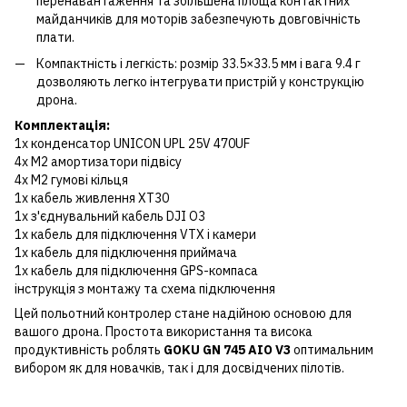
перенавантаження та збільшена площа контактних
майданчиків для моторів забезпечують довговічність
плати.
Компактність і легкість: розмір 33.5×33.5 мм і вага 9.4 г
дозволяють легко інтегрувати пристрій у конструкцію
дрона.
Комплектація:
1x конденсатор UNICON UPL 25V 470UF
4x M2 амортизатори підвісу
4x M2 гумові кільця
1x кабель живлення XT30
1x з'єднувальний кабель DJI O3
1x кабель для підключення VTX і камери
1x кабель для підключення приймача
1x кабель для підключення GPS-компаса
інструкція з монтажу та схема підключення
Цей польотний контролер стане надійною основою для
вашого дрона. Простота використання та висока
продуктивність роблять
GOKU GN 745 AIO V3
оптимальним
вибором як для новачків, так і для досвідчених пілотів.