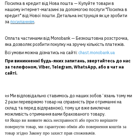
Посилка в кредит від Нова пошта — Купуйте товари в
нашому інтернет-магазині за допомогою послуги "Посилка в
кредит" від Нової пошти. Детальна інструкція як це зробити
за
посиланням
.
Оплата частинами від Monobank — Безкоштовна розстрочка,
яка дозволяє розбити покупку на зручну кількість платежів.
Всі умови можна дізнатись на сайті:
chast.monobank.ua
При виникненні будь-яких запитань, звертайтесь до нас
за
телефоном
,
Viber
,
Telegram
,
WhatsApp
, або в чат на
сайті.
📜 Ми відповідально ставимось до наших зобовʼязань тому ми
2 рази перевіряємо товар на справність (при отриманні на
склад та перед відправкою), тому це вже виключає
можливість отримання вами бракованого товару.
📜
Якщо ви виявите якісь несправності або просто вирішите
повернути товар, ми гарантуємо обмін або повернення коштів за
товар згідно Закону про захист прав споживачів.