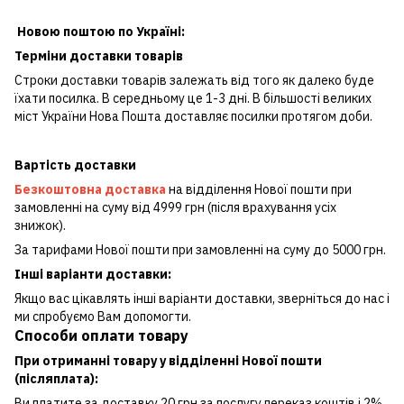
Новою поштою по Україні:
Терміни доставки товарів
Строки доставки товарів залежать від того як далеко буде
їхати посилка. В середньому це 1-3 дні. В більшості великих
міст України Нова Пошта доставляє посилки протягом доби.
Вартість доставки
Безкоштовна доставка
на відділення Нової пошти при
замовленні на суму від 4999 грн (після врахування усіх
знижок).
За тарифами Нової пошти при замовленні на суму до 5000 грн.
Інші варіанти доставки:
Якщо вас цікавлять інші варіанти доставки, зверніться до нас і
ми спробуємо Вам допомогти.
Способи оплати товару
При отриманні товару у відділенні Нової пошти
(післяплата):
Ви платите за доставку 20 грн за послугу переказ коштів і 2%