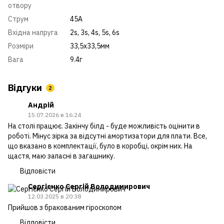
отвору
Cтрум
45A
Вхідна напруга
2s
,
3s
,
4s
,
5s
,
6s
Розміри
33,5х33,5мм
Вага
9.4г
Відгуки
2
Андрій
15.07.2026 в 16:24
На столі працює. Закінчу білд - буде можливість оцінити в
роботі. Мінус зірка за відсутні амортизатори для плати. Все,
що вказано в комплектації, було в коробці, окрім них. На
щастя, маю запасні в загашнику.
Відповісти
Сергієнко Сергій Володимирович
12.03.2025 в 20:38
Прийшов з бракованим гіроскопом
Відповісти