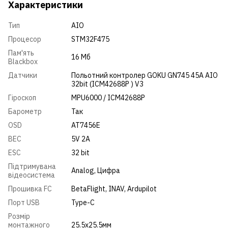
Характеристики
Тип
AIO
Процесор
STM32F475
Пам'ять
16 Мб
Blackbox
Датчики
Польотний контролер GOKU GN745 45A AIO
32bit (ICM42688P ) V3
Гіроскоп
MPU6000 / ICM42688P
Барометр
Так
OSD
AT7456E
BEC
5V 2A
ESC
32 bit
Підтримувана
Analog
,
Цифра
відеосистема
Прошивка FC
BetaFlight, INAV, Ardupilot
Порт USB
Type-C
Розмір
монтажного
25.5x25.5мм