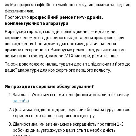
📜
Ми працюємо офіційно, сумлінно сплачуємо податки та надаємо
фіскальний чек.
Пропонуємо
професійний ремонт FPV-дронів,
комплектуючих та апаратури
Вирішуємо і прості, і складні пошкодження — від заміни
окремих елементів до повного відновлення пристрою після
пошкодження. Проводимо діагностику для визначення
причини несправності. Виконуємо ремонт модульних частин:
польотні контролери, камери, VTX, мотори, рами та інше.
Також допоможемо налаштувати дрон та підключити його до
вашої апаратури для комфортного першого польоту.
Як проходить сервісне обслуговування?
Заявка: зв'яжіться із нами телефоном або залиште заявку
на сайті
.
Доставка: надішліть дрон, окуляри або апаратуру поштою
/ принесіть до нашого сервісного центру.
Діагностика: ми визначаємо несправність протягом 1-3
робочих днів, узгоджуємо вартість та необхідність