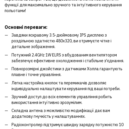
функції для максимально зручного та інтуїтивного керування
польотами!
Основні переваги:
Завдяки яскравому 3.5-дюймовому IPS дисплею з
роздільною здатністю 480x320, ви отримуєте чітке і
детальне зображення.
Потужний 2.4GHz 1W ELRS з вбудованим вентилятором
забезпечує ефективне охолодження і стабільне з'єднання.
Повнорозмірні джойстики з датчиками Холла гарантують
плавне і точне управління.
Легка настройка кнопок та перемикачів дозволяє
індивідуально налаштувати керування під ваші потреби.
Зручний доступ до всіх елементів управління робить
використання інтуїтивно зрозумілим.
Складна антена з можливістю модифікації дає вам
додаткову гнучкість у налаштуваннях.
Радіоконтролер підтримує швидку зарядку потужністю 10