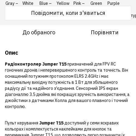
Повідомити, коли з'явиться
До обраного
Порівняти
Опис
Радіоконтролер Jumper T15
призначений для FPV RC
гоночних дронів і неперевершеного контроль та точність. Він
оснащений потужним протоколом ELRS 2.4GHz і має
максимальну вихідну потужність в 1 Вт для збільшеного
радіусу дії та надійного з'єднання. Сенсорний IPS екран
діагоналлю 3.5 дюйма які покращує зручність використання, а
джойстики з датчиками Холла для вашого плавного і точний
контролю.
Пульт керування
Jumper T15
доступний у семи яскравих
кольорах і комплектується наклейками для кнопок та
перемикачів Jumper T15, що дозволяють легко позначити їх