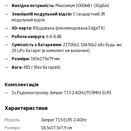
Вихідна потужність:
Максимум 1000мВт (30дБм)
Зовнішній модульний відсік:
Стандартний JR
модульний відсік
SD-карта:
Вбудована (рекомендована EdgeTX)
Робоча напруга:
6.8-8.4В
Сумісність з батареями:
21700x2, 18650x2 або будь-які
2S LiPo батареї (в комплект не включені)
Розміри:
185x175x79 мм
Вага:
481 г (без батарей)
Комплектація
1x Радіоконтролер Jumper T15 2.4GHz/915MHz ELRS
Характеристики
Модель
Jumper T15 ELRS 2.4GHz
Розміри
18,5x17,5x7,9 см