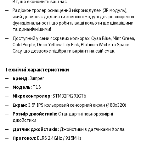
Вт, що економить ваш час.
Радіоконтролер оснащений мікромодулем (JR модуль),
який дозволяє додавати зовнішні модулі для розширення
функціональності, що робить ваші польоти ще цікавішими
та динамічнішими!
Доступний у семи яскравих кольорах: Cyan Blue, Mint Green,
Cold Purple, Deco Yellow, Lily Pink, Platinum White та Space
Gray, що дозволяє підібрати варіант на свій смак.
Технічні характеристики
Бренд:
Jumper
Модель:
T15
Мікроконтролер:
STM32F429IGT6
Екран:
3.5" IPS кольоровий сенсорний екран (480x320)
Розмір джойстиків:
Стандартні повнорозмірні
джойстики
Датчик джойстиків:
Джойстики з датчиками Холла
Протокол:
ELRS 2.4GHz / 915MHz