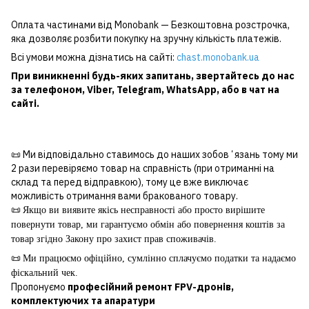
Оплата частинами від Monobank — Безкоштовна розстрочка,
яка дозволяє розбити покупку на зручну кількість платежів.
Всі умови можна дізнатись на сайті:
chast.monobank.ua
При виникненні будь-яких запитань, звертайтесь до нас
за
телефоном
,
Viber
,
Telegram
,
WhatsApp
, або в чат на
сайті.
📜 Ми відповідально ставимось до наших зобовʼязань тому ми
2 рази перевіряємо товар на справність (при отриманні на
склад та перед відправкою), тому це вже виключає
можливість отримання вами бракованого товару.
📜
Якщо ви виявите якісь несправності або просто вирішите
повернути товар, ми гарантуємо обмін або повернення коштів за
товар згідно Закону про захист прав споживачів.
📜
Ми працюємо офіційно, сумлінно сплачуємо податки та надаємо
фіскальний чек.
Пропонуємо
професійний ремонт FPV-дронів,
комплектуючих та апаратури