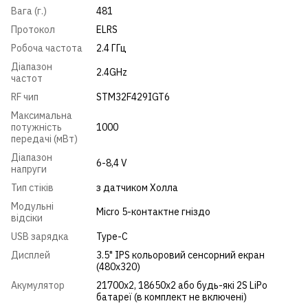
Вага (г.)
481
Протокол
ELRS
Робоча частота
2.4 ГГц
Діапазон
2.4GHz
частот
RF чип
STM32F429IGT6
Максимальна
потужність
1000
передачі (мВт)
Діапазон
6-8,4 V
напруги
Тип стіків
з датчиком Холла
Модульні
Micro 5-контактне гніздо
відсіки
USB зарядка
Type-C
Дисплей
3.5" IPS кольоровий сенсорний екран
(480x320)
Акумулятор
21700x2, 18650x2 або будь-які 2S LiPo
батареї (в комплект не включені)