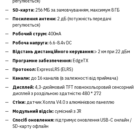
регулюється)
SD-карта:
256 МБ за замовчуванням, максимум 8 ГБ
Посилення антени:
2 дБ (потужність передачі
регулюється)
Робочий струм:
400мА
Робоча напруга:
6.6-8.4v DC
Відстань дистанційного керування:
> 2 км при 22 дБм
Програмне забезпечення:
EdgeTX
Протокол:
ExpressLRS (ELRS)
Канали:
до 16 каналів (в залежності від приймача)
Дисплей:
4,3-дюймовий TFT повнокольоровий сенсорний
дисплей з роздільною здатністю 480 * 272
Стіки:
датчик Холла V4.0 з алюмінієвою панеллю
Модульний відсік:
сумісний з JR
Спосіб оновлення:
підтримує оновлення USB-C онлайн /
SD-карту офлайн