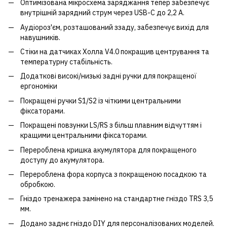
Оптимізована мікросхема заряджання тепер забезпечує
внутрішній зарядний струм через USB-C до 2,2 А.
Аудіороз'єм, розташований ззаду, забезпечує вихід для
навушників.
Стіки на датчиках Холла V4.0 покращив центрування та
температурну стабільність.
Додаткові високі/низькі задні ручки для покращеної
ергономіки
Покращені ручки S1/S2 із чіткими центральними
фіксаторами.
Покращені повзунки LS/RS з більш плавним відчуттям і
кращими центральними фіксаторами.
Перероблена кришка акумулятора для покращеного
доступу до акумулятора.
Перероблена фора корпуса з покращеною посадкою та
обробкою.
Гніздо тренажера замінено на стандартне гніздо TRS 3,5
мм.
Додано заднє гніздо DIY для персоналізованих моделей.