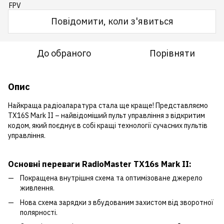
Повідомити, коли з'явиться
До обраного
Порівняти
Опис
Найкраща радіоапаратура стала ще краще! Представляємо
TX16S Mark II – найвідоміший пульт управління з відкритим
кодом, який поєднує в собі кращі технології сучасних пультів
управління.
Основні переваги RadioMaster TX16s Mark II:
Покращена внутрішня схема та оптимізоване джерело
живлення.
Нова схема зарядки з вбудованим захистом від зворотної
полярності.