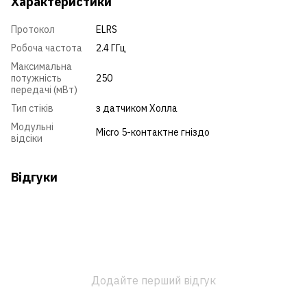
Характеристики
Протокол
ELRS
Робоча частота
2.4 ГГц
Максимальна
потужність
250
передачі (мВт)
Тип стіків
з датчиком Холла
Модульні
Micro 5-контактне гніздо
відсіки
Відгуки
Додайте перший відгук