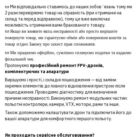
📜 Ми відповідально ставимось до наших зобовʼязань тому ми
2 рази перевіряємо товар на справність (при отриманні на
склад та перед відправкою), тому це вже виключає
можливість отримання вами бракованого товару.
📜
Якщо ви виявите якісь несправності або просто вирішите
повернути товар, ми гарантуємо обмін або повернення коштів за
товар згідно Закону про захист прав споживачів.
📜
Ми працюємо офіційно, сумлінно сплачуємо податки та надаємо
фіскальний чек.
Пропонуємо
професійний ремонт FPV-дронів,
комплектуючих та апаратури
Вирішуємо і прості, і складні пошкодження — від заміни
окремих елементів до повного відновлення пристрою після
пошкодження. Проводимо діагностику для визначення
причини несправності. Виконуємо ремонт модульних частин:
польотні контролери, камери, VTX, мотори, рами та інше.
Також допоможемо налаштувати дрон та підключити його до
вашої апаратури для комфортного першого польоту.
Як проходить сервісне обслуговування?