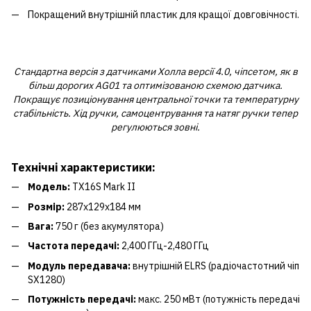
Покращений внутрішній пластик для кращої довговічності.
Стандартна версія з датчиками Холла версії 4.0, чіпсетом, як в
більш дорогих AG01 та оптимізованою схемою датчика.
Покращує позиціонування центральної точки та температурну
стабільність. Хід ручки, самоцентрування та натяг ручки тепер
регулюються зовні.
Технічні характеристики:
Модель:
TX16S Mark II
Розмір:
287x129x184 мм
Вага:
750 г (без акумулятора)
Частота передачі:
2,400 ГГц-2,480 ГГц
Модуль передавача:
внутрішній ELRS (радіочастотний чіп
SX1280)
Потужність передачі:
макс. 250 мВт (потужність передачі