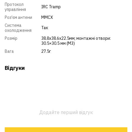
Протокол
IRC Tramp
управління
Роз'єм антени
MMCX
Система
Так
охолодження
Розмір
38.8х38.6х22.5мм; монтажні отвори:
30.5×30.5 мм (M3)
Вага
27.5г
Відгуки
Додайте перший відгук