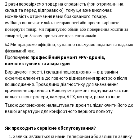
2 рази перевіряємо товар на справність (при отриманні на
склад та перед відправкою), тому це вже виключає
можливість отримання вами бракованого товару.
📜
Якщо ви виявите якісь несправності або просто вирішите
повернути товар, ми гарантуємо обмін або повернення коштів за
товар згідно Закону про захист прав споживачів.
📜
Ми працюємо офіційно, сумлінно сплачуємо податки та надаємо
фіскальний чек.
Пропонуємо
професійний ремонт FPV-дронів,
комплектуючих та апаратури
Вирішуємо і прості, і складні пошкодження — від заміни
окремих елементів до повного відновлення пристрою після
пошкодження. Проводимо діагностику для визначення
причини несправності. Виконуємо ремонт модульних частин:
польотні контролери, камери, VTX, мотори, рами та інше.
Також допоможемо налаштувати дрон та підключити його до
вашої апаратури для комфортного першого польоту.
Як проходить сервісне обслуговування?
Заявка: зв'яжіться із нами телефоном або залиште заявку