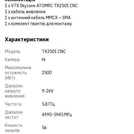
1 х VTX Skyzone ATOMRC TX2501 CNC
1 х кабель живлення
1 х антенний кабель MMCX – SMA
1 х комплект ґвинтів для монтажу
Характеристики
Модель
TX2501 CNC
Камера
Ні
Максимальна
потужність
2500
(мВт)
Діапазон
напруги
9-26V
живлення
Частота
5.8 ГГц
Діапазон
4990~5945 МГц
частот
Кількість
56
каналів