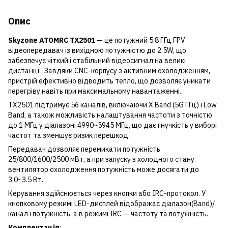
Опис
Skyzone ATOMRC TX2501
— це потужний 5.8 ГГц FPV
відеопередавач із вихідною потужністю до 2.5W, що
забезпечує чіткий і стабільний відеосигнал на великі
дистанції. Завдяки CNC-корпусу з активним охолодженням,
пристрій ефективно відводить тепло, що дозволяє уникати
перегріву навіть при максимальному навантаженні.
TX2501 підтримує 56 каналів, включаючи X Band (5G ГГц) і Low
Band, а також можливість налаштування частоти з точністю
до 1 МГц у діапазоні 4990~5945 МГц, що дає гнучкість у виборі
частот та зменшує ризик перешкод.
Передавач дозволяє перемикати потужність
25/800/1600/2500 мВт, а при запуску з холодного стану
вентилятор охолодження потужність може досягати до
3.0~3.5 Вт.
Керування здійснюється через кнопки або IRC-протокол. У
кнопковому режимі LED-дисплей відображає діапазон(Band)/
канал і потужність, а в режимі IRC — частоту та потужність.
Комплектація
: