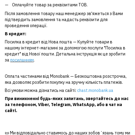
Оплачуйте товар за реквізитами ТОВ.
Після замовлення товару наш менеджер зв'яжеться з Вами
підтвердить замовлення та надасть реквізити для
проведення операції.
В кредит:
Посилка в кредит від Нова пошта — Купуйте товари в
нашому інтернет-магазині за допомогою послуги "Посилка в
кредит" від Нової пошти. Детальна інструкція як це зробити
за
посиланням
.
Оплата частинами від Monobank — Безкоштовна розстрочка,
яка дозволяє розбити покупку на зручну кількість платежів.
Всі умови можна дізнатись на сайті:
chast.monobank.ua
При виникненні будь-яких запитань, звертайтесь до нас
за
телефоном
,
Viber
,
Telegram
,
WhatsApp
, або в чат на
сайті.
📜 Ми відповідально ставимось до наших зобовʼязань тому ми