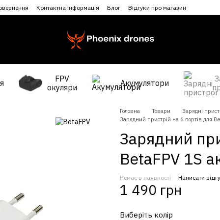
повернення
Контактна інформація
Блог
Відгуки про магазин
FPV
З
я
Акумулятори
окуляри
п
Головна
Товари
Зарядні прист
Зарядний пристрій на 6 портів для Be
Зарядний при
BetaFPV 1S а
Немає в наявності
Написати відг
1 490 грн
Виберіть колір