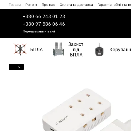
Перейти до основного контенту
Товари
Ремонт
Про нас
Оплата та доставка
Гарантія, обмін та 
Співпраця
Угода користувача
+380 66 243 01 23
+380 97 586 06 46
Передзвонити вам?
Захист
БПЛА
від
Керуванн
БПЛА
5