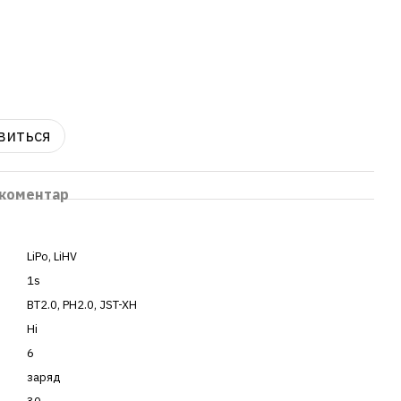
явиться
 коментар
LiPo
,
LiHV
1s
BT2.0
,
PH2.0
,
JST-XH
Ні
6
заряд