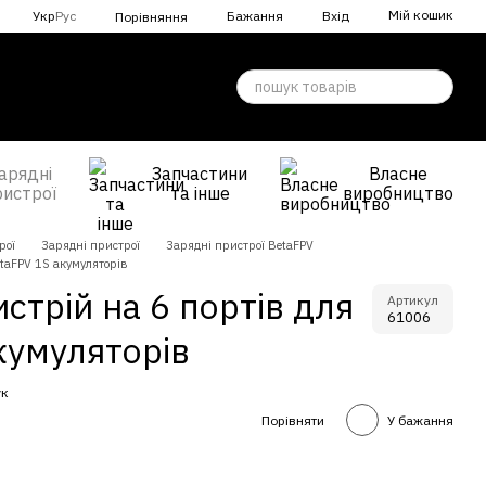
Мій кошик
Укр
Рус
Бажання
Вхід
Порівняння
арядні
Запчастини
Власне
ристрої
та інше
виробництво
рої
Зарядні пристрої
Зарядні пристрої BetaFPV
taFPV 1S акумуляторів
стрій на 6 портів для
Артикул
61006
кумуляторів
ук
Порівняти
У бажання