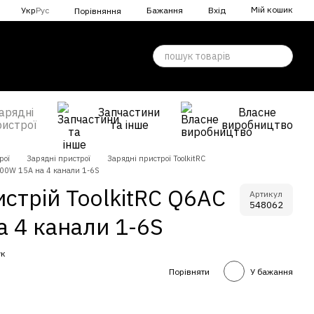
Мій кошик
Укр
Рус
Бажання
Вхід
Порівняння
арядні
Запчастини
Власне
ристрої
та інше
виробництво
рої
Зарядні пристрої
Зарядні пристрої ToolkitRC
000W 15A на 4 канали 1-6S
стрій ToolkitRC Q6AC
Артикул
548062
 4 канали 1-6S
ук
Порівняти
У бажання