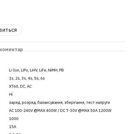
явиться
 коментар
Li-Ion
,
LiPo
,
LiHV
,
LiFe
,
NiMH
,
PB
1s
,
2s
,
3s
,
4s
,
5s
,
6s
XT60
,
DC
,
AC
Ні
заряд
,
розряд
,
балансування
,
зберігання
,
тест напруги
AC 100-240V @MAX 400W / DC 7-30V @MAX 50A 1200W
1000
15A