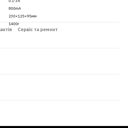
0.1-3A
800mA
230×125×95мм
1400г
антія
Сервіс та ремонт