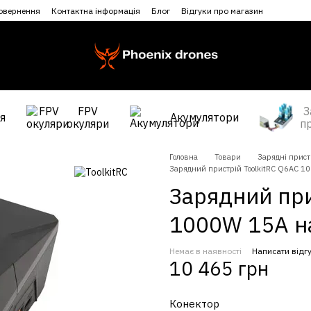
повернення
Контактна інформація
Блог
Відгуки про магазин
FPV
З
я
Акумулятори
окуляри
п
Головна
Товари
Зарядні прист
Зарядний пристрій ToolkitRC Q6AC 1
Зарядний при
1000W 15A на
Немає в наявності
Написати відг
10 465 грн
Конектор