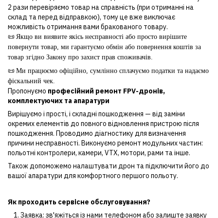
2 рази перевіряємо товар на справність (при отриманні на
склад та перед відправкою), тому це вже виключає
можливість отримання вами бракованого товару.
📜
Якщо ви виявите якісь несправності або просто вирішите
повернути товар, ми гарантуємо обмін або повернення коштів за
товар згідно Закону про захист прав споживачів.
📜
Ми працюємо офіційно, сумлінно сплачуємо податки та надаємо
фіскальний чек.
Пропонуємо
професійний ремонт FPV-дронів,
комплектуючих та апаратури
Вирішуємо і прості, і складні пошкодження — від заміни
окремих елементів до повного відновлення пристрою після
пошкодження. Проводимо діагностику для визначення
причини несправності. Виконуємо ремонт модульних частин:
польотні контролери, камери, VTX, мотори, рами та інше.
Також допоможемо налаштувати дрон та підключити його до
вашої апаратури для комфортного першого польоту.
Як проходить сервісне обслуговування?
Заявка: зв'яжіться із нами телефоном або залиште заявку