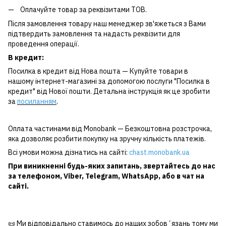
Оплачуйте товар за реквізитами ТОВ.
Після замовлення товару наш менеджер зв'яжеться з Вами
підтвердить замовлення та надасть реквізити для
проведення операції.
В кредит:
Посилка в кредит від Нова пошта — Купуйте товари в
нашому інтернет-магазині за допомогою послуги "Посилка в
кредит" від Нової пошти. Детальна інструкція як це зробити
за
посиланням
.
Оплата частинами від Monobank — Безкоштовна розстрочка,
яка дозволяє розбити покупку на зручну кількість платежів.
Всі умови можна дізнатись на сайті:
chast.monobank.ua
При виникненні будь-яких запитань, звертайтесь до нас
за
телефоном
,
Viber
,
Telegram
,
WhatsApp
, або в чат на
сайті.
📜 Ми відповідально ставимось до наших зобовʼязань тому ми