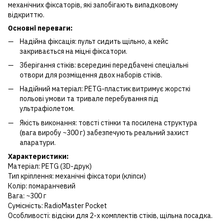
механічних фіксаторів, які запобігають випадковому
відкриттю.
Основні переваги:
Надійна фіксація: пульт сидить щільно, а кейс
закривається на міцні фіксатори.
Зберігання стіків: всередині передбачені спеціальні
отвори для розміщення двох наборів стіків.
Надійний матеріал: PETG-пластик витримує жорсткі
польові умови та тривале перебування під
ультрафіолетом.
Якість виконання: товсті стінки та посилена структура
(вага виробу ~300 г) забезпечують реальний захист
апаратури.
Характеристики:
Матеріал: PETG (3D-друк)
Тип кріплення: механічні фіксатори (кліпси)
Колір: помаранчевий
Вага: ~300 г
Сумісність: RadioMaster Pocket
Особливості: відсіки для 2-х комплектів стіків, щільна посадка.