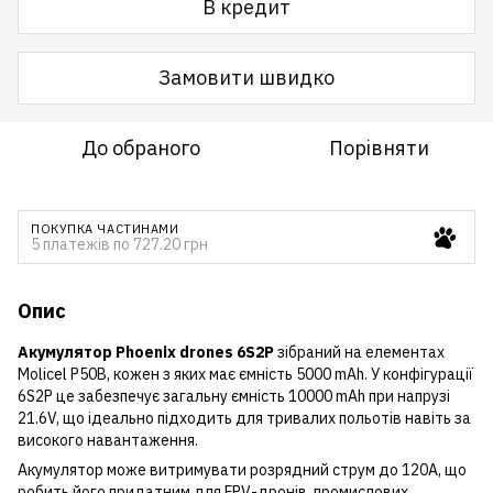
В кредит
Замовити швидко
До обраного
Порівняти
ПОКУПКА ЧАСТИНАМИ
5 платежів по 727.20 грн
Опис
Акумулятор Phoenix drones 6S2P
зібраний на елементах
Molicel P50B, кожен з яких має ємність 5000 mAh. У конфігурації
6S2P це забезпечує загальну ємність 10000 mAh при напрузі
21.6V, що ідеально підходить для тривалих польотів навіть за
високого навантаження.
Акумулятор може витримувати розрядний струм до 120A, що
робить його придатним для FPV-дронів, промислових