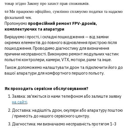
товар згідно Закону про захист прав споживачів.
📜
Ми працюємо офіційно, сумлінно сплачуємо податки та надаємо
фіскальний чек.
Пропонуємо
професійний ремонт FPV-дронів,
комплектуючих та апаратури
Вирішуємо і прості, і складні пошкодження — від заміни
окремих елементів до повного відновлення пристрою після
пошкодження. Проводимо діагностику для визначення
причини несправності. Виконуємо ремонт модульних частин:
польотні контролери, камери, VTX, мотори, рами та інше.
Також допоможемо налаштувати дрон та підключити його до
вашої апаратури для комфортного першого польоту.
Як проходить сервісне обслуговування?
Заявка: зв'яжіться із нами телефоном або залиште заявку
на сайті
.
Доставка: надішліть дрон, окуляри або апаратуру поштою
/ принесіть до нашого сервісного центру.
Діагностика: ми визначаємо несправність протягом 1-3