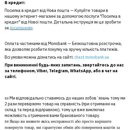
В кредит:
Посилка в кредит від Нова пошта — Купуйте товари в
нашому інтернет-магазині за допомогою послуги "Посилка в
кредит" від Нової пошти. Детальна інструкція як це зробити
за
посиланням
.
Оплата частинами від Monobank — Безкоштовна розстрочка,
яка дозволяє розбити покупку на зручну кількість платежів.
Всі умови можна дізнатись на сайті:
chast.monobank.ua
При виникненні будь-яких запитань, звертайтесь до нас
за
телефоном
,
Viber
,
Telegram
,
WhatsApp
, або в чат на
сайті.
📜 Ми відповідально ставимось до наших зобовʼязань тому ми
2 рази перевіряємо товар на справність (при отриманні на
склад та перед відправкою), тому це вже виключає
можливість отримання вами бракованого товару.
📜
Якщо ви виявите якісь несправності або просто вирішите
повернути товар, ми гарантуємо обмін або повернення коштів за