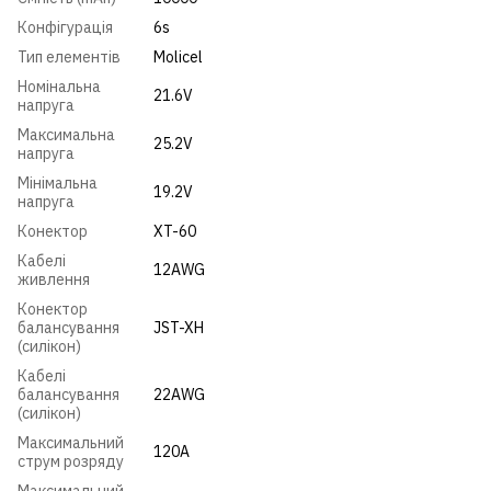
Конфігурація
6s
Тип елементів
Molicel
Номінальна
21.6V
напруга
Максимальна
25.2V
напруга
Мінімальна
19.2V
напруга
Конектор
XT-60
Кабелі
12AWG
живлення
Конектор
балансування
JST-XH
(силікон)
Кабелі
балансування
22AWG
(силікон)
Максимальний
120A
струм розряду