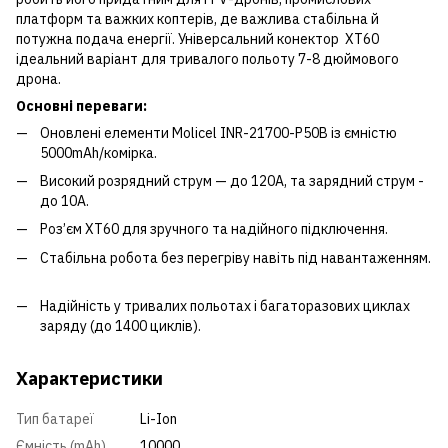
платформ та важких коптерів, де важлива стабільна й
потужна подача енергії. Універсальний конектор XT60
ідеальний варіант для тривалого польоту 7-8 дюймового
дрона.
Основні переваги:
Оновлені елементи Molicel INR-21700-P50B із ємністю
5000mAh/комірка.
Високий розрядний струм — до 120A, та зарядний струм -
до 10А.
Роз’єм XT60 для зручного та надійного підключення.
Стабільна робота без перегріву навіть під навантаженням.
Надійність у тривалих польотах і багаторазових циклах
заряду (до 1400 циклів).
Характеристики
Тип батареї
Li-Ion
Ємність (mAh)
10000