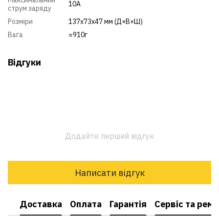
Максимальний
10А
струм заряду
Розміри
137x73x47 мм (Д×В×Ш)
Вага
≈910г
Відгуки
Додайте перший відгук
Написати відгук
Доставка
Оплата
Гарантія
Сервіс та рем