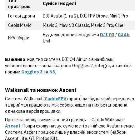
Тип
Сумісні моделі
пристрою
Готові дрони
DJI Avata (1 та 2), DJI FPV Drone, Mini 3 Pro
Серія Mavic
Mavic 3, Mavic 3 Classic, Mavic 3 Pro, Cine
Будь-які дрони з модулями
DJI O3
/
04 Air
FPV збірки
Unit
Важливо
: новітня система DJI O4 Air Unit є найбільш
універсальною — вона працює з Goggles 2, Integra, а також з
новими
Goggles 3
та
N3
.
Walksnail та новачок Ascent
Система Walksnail (
CaddxFPV
) простіша: будь-який передавач
та приймач працюють між собою, якщо на них встановлена
однакова версія прошивки.
Проте на ринку з'явився новий гравець — Caddx Walksnail
Ascent
. Попри схожу назву, сумісності з лінійкою Avatar немає.
Система Ascent працює лише у власній екосистемі (набори
Ascent Lite, GT, Protos Kit).