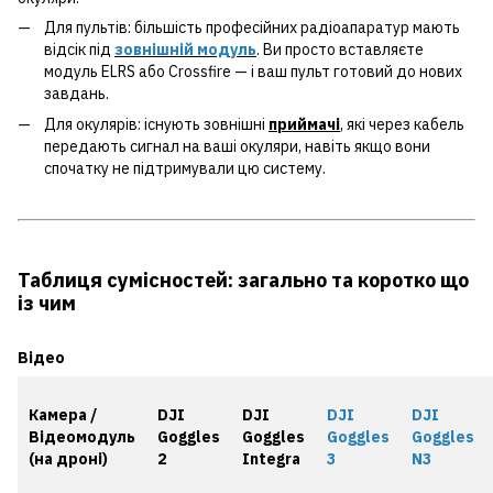
Для пультів: більшість професійних радіоапаратур мають
відсік під
зовнішній модуль
. Ви просто вставляєте
модуль ELRS або Crossfire — і ваш пульт готовий до нових
завдань.
Для окулярів: існують зовнішні
приймачі
, які через кабель
передають сигнал на ваші окуляри, навіть якщо вони
спочатку не підтримували цю систему.
Таблиця сумісностей: загально та коротко що
із чим
Відео
Камера /
DJI
DJI
DJI
DJI
Відеомодуль
Goggles
Goggles
Goggles
Goggles
(на дроні)
2
Integra
3
N3