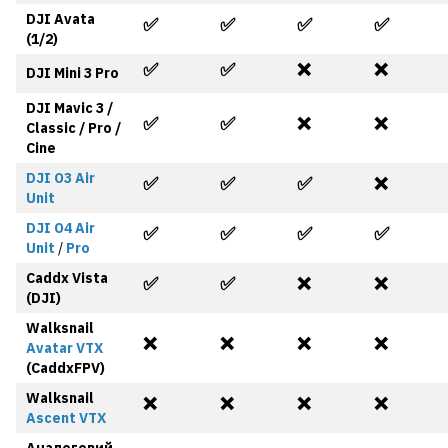
DJI Avata
✅
✅
✅
✅
(1/2)
✅
✅
❌
❌
DJI Mini 3 Pro
DJI Mavic 3 /
✅
✅
❌
❌
Classic / Pro /
Cine
DJI O3 Air
✅
✅
✅
❌
Unit
DJI O4 Air
✅
✅
✅
✅
Unit
/
Pro
Caddx Vista
✅
✅
❌
❌
(DJI)
Walksnail
❌
❌
❌
❌
Avatar
VTX
(CaddxFPV)
Walksnail
❌
❌
❌
❌
Ascent VTX
Аналоговий