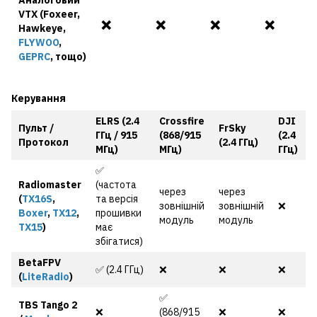
VTX (Foxeer,
❌
❌
❌
❌
Hawkeye,
FLYWOO
,
GEPRC
, тощо)
Керування
ELRS (2.4
Crossfire
DJI
Пульт /
FrSky
ГГц / 915
(868/915
(2.4
Протокол
(2.4 ГГц)
МГц)
МГц)
ГГц)
✅
Radiomaster
(частота
через
через
(
TX16S
,
та версія
зовнішній
зовнішній
❌
Boxer
,
TX12
,
прошивки
модуль
модуль
TX15
)
має
збігатися)
BetaFPV
✅ (2.4 ГГц)
❌
❌
❌
(
LiteRadio
)
✅
TBS Tango 2
❌
(868/915
❌
❌