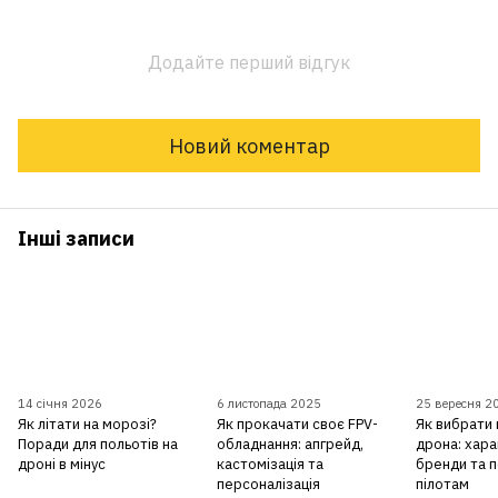
Додайте перший відгук
Новий коментар
Інші записи
14 січня 2026
6 листопада 2025
25 вересня 2
Як літати на морозі?
Як прокачати своє FPV-
Як вибрати
Поради для польотів на
обладнання: апгрейд,
дрона: хар
дроні в мінус
кастомізація та
бренди та 
персоналізація
пілотам