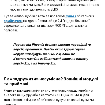
FrSky (SmartPort, F.Port, SBUS) — протоколи, що поступово
відходять у минуле. Вони складніші в налаштуванні та не
мають такої дальності, як ELRS.
Тут важливо, щоб частота та протокол
пульта
збігалися з
приймачем
на дроні. Зазвичай це 2,4 Ггц для ближньої-
середньої дистанції та діапазон 900 МГц для дальніх
польотів.
Порада від Phoenix drones: завжди перевіряйте
версію прошивки. Навіть якщо і дрон і пульт
керування будуть на ELRS 2.4, вони не
з’єднаються (не забіндяться), якщо на одному
версія 2.х, а на іншому 3.х.
Як «подружити» несумісне? Зовнішні модулі
та приймачі
Якщо ви вирішили змінити систему (наприклад, перейти з
аналога на цифру або з частоти 2.4 ГГц на 915 МГц для
дальніх польотів), не обов'язково купувати новий пульт чи
окуляри.