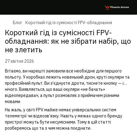
Блог
Короткий гід із сумісності FPV-обладнання
Короткий гід із сумісності FPV-
обладнання: як не зібрати набір, що
не злетить
27 квітня 2026
Вітаємо, ви нарешті замовили все необхідне для першого
польоту. У коробках лежить новенький дрон, круті окуляри та
професійний пульт. Ви з’єднуєте дроти, тиснете кнопку — і…
нічого. Виявляється, що ваші окуляри «не бачать»
відеопередавач, а пульт розмовляє з приймачем різними
мовами
На жаль, у світі FPV майже немає універсальних систем
телеметрії чи відеозв’язку. Навіть у межах одного бренду
пристрої можуть бути несумісними. Тому в цій статті
розберемось що та з чим можна поєднати.