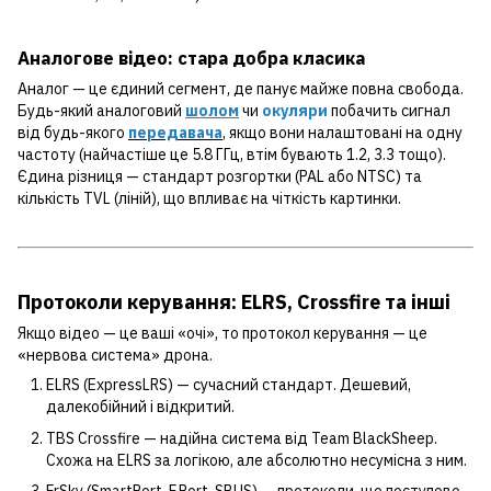
Аналогове відео: стара добра класика
Аналог — це єдиний сегмент, де панує майже повна свобода.
Будь-який аналоговий
шолом
чи
окуляри
побачить сигнал
від будь-якого
передавача
, якщо вони налаштовані на одну
частоту (найчастіше це 5.8 ГГц, втім бувають 1.2, 3.3 тощо).
Єдина різниця — стандарт розгортки (PAL або NTSC) та
кількість TVL (ліній), що впливає на чіткість картинки.
Протоколи керування: ELRS, Crossfire та інші
Якщо відео — це ваші «очі», то протокол керування — це
«нервова система» дрона.
ELRS (ExpressLRS) — сучасний стандарт. Дешевий,
далекобійний і відкритий.
TBS Crossfire — надійна система від Team BlackSheep.
Схожа на ELRS за логікою, але абсолютно несумісна з ним.