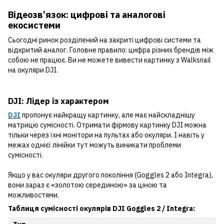
Відеозв’язок: цифрові та аналогові
екосистеми
Сьогодні ринок розділений на закриті цифрові системи та
відкритий аналог. Головне правило: цифра різних брендів між
собою не працює. Ви не можете вивести картинку з Walksnail
на окуляри DJI.
DJI: Лідер із характером
DJI
пропонує найкращу картинку, але має найскладнішу
матрицю сумісності. Отримати фірмову картинку DJI можна
тільки через їхні монітори на пультах або окуляри. І навіть у
межах однієї лінійки тут можуть виникати проблеми
сумісності.
Якщо у вас окуляри другого покоління (Goggles 2 або Integra),
вони зараз є «золотою серединою» за ціною та
можливостями.
Таблиця сумісності окулярів DJI Goggles 2 / Integra: