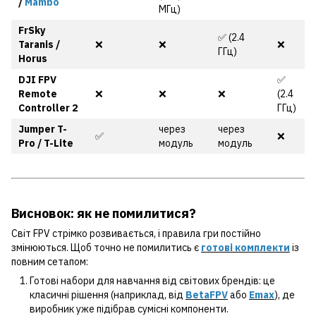
/
Mambo
МГц)
FrSky
✅ (2.4
Taranis /
❌
❌
❌
ГГц)
Horus
DJI FPV
✅
Remote
❌
❌
❌
(2.4
Controller 2
ГГц)
Jumper T-
через
через
✅
❌
Pro / T-Lite
модуль
модуль
Висновок: як не помилитися?
Світ FPV стрімко розвивається, і правила гри постійно
змінюються. Щоб точно не помилитись є
готові комплекти
із
повним сетапом:
Готові набори для навчання від світових брендів: це
класичні рішення (наприклад, від
BetaFPV
або
Emax
), де
виробник уже підібрав сумісні компоненти.