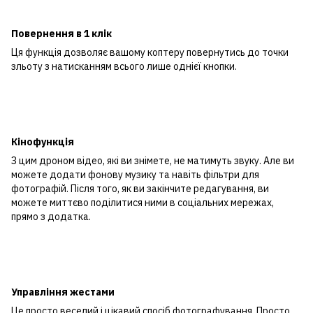
Повернення в 1 клік
Ця функція дозволяє вашому коптеру повернутись до точки
зльоту з натисканням всього лише однієї кнопки.
Кінофункція
З цим дроном відео, які ви знімете, не матимуть звуку. Але ви
можете додати фонову музику та навіть фільтри для
фотографій. Після того, як ви закінчите редагування, ви
можете миттєво поділитися ними в соціальних мережах,
прямо з додатка.
Управління жестами
Це просто веселий і цікавий спосіб фотографування. Просто