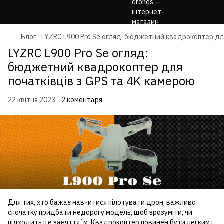
Блог
LYZRC L900 Pro Se огляд: бюджетний квадрокоптер дл
LYZRC L900 Pro Se огляд:
бюджетний квадрокоптер для
початківців з GPS та 4K камерою
22 квітня 2023
2 коментаря
Для тих, хто бажає навчитися пілотувати дрон, важливо
спочатку придбати недорогу модель, щоб зрозуміти, чи
підходить це заняття їм. Квадрокоптер повинен бути легким і