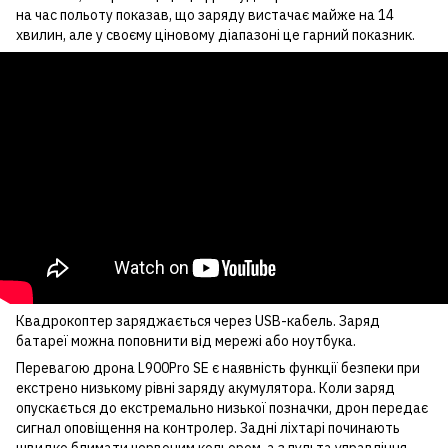
на час польоту показав, що заряду вистачає майже на 14
хвилин, але у своєму ціновому діапазоні це гарний показник.
Квадрокоптер заряджається через USB-кабель. Заряд
батареї можна поповнити від мережі або ноутбука.
Перевагою дрона L900Pro SE є наявність функції безпеки при
екстрено низькому рівні заряду акумулятора. Коли заряд
опускається до екстремально низької позначки, дрон передає
сигнал оповіщення на контролер. Задні ліхтарі починають