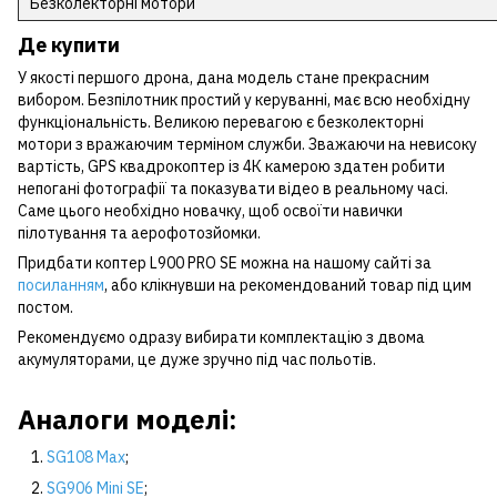
Безколекторні мотори
Де купити
У якості першого дрона, дана модель стане прекрасним
вибором. Безпілотник простий у керуванні, має всю необхідну
функціональність. Великою перевагою є безколекторні
мотори з вражаючим терміном служби. Зважаючи на невисоку
вартість, GPS квадрокоптер із 4К камерою здатен робити
непогані фотографії та показувати відео в реальному часі.
Саме цього необхідно новачку, щоб освоїти навички
пілотування та аерофотозйомки.
Придбати коптер L900 PRO SE можна на нашому сайті за
посиланням
, або клікнувши на рекомендований товар під цим
постом.
Рекомендуємо одразу вибирати комплектацію з двома
акумуляторами, це дуже зручно під час польотів.
Аналоги моделі:
SG108 Max
;
SG906 Mini SE
;