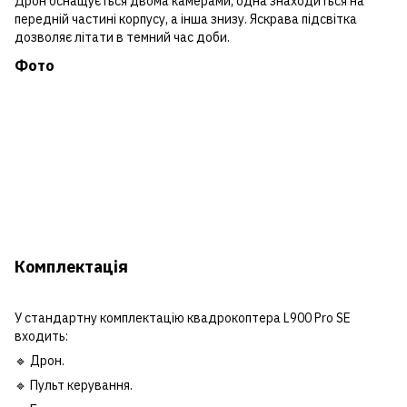
Дрон оснащується двома камерами, одна знаходиться на
передній частині корпусу, а інша знизу. Яскрава підсвітка
дозволяє літати в темний час доби.
Фото
Комплектація
У стандартну комплектацію квадрокоптера L900 Pro SE
входить:
🔹 Дрон.
🔹 Пульт керування.