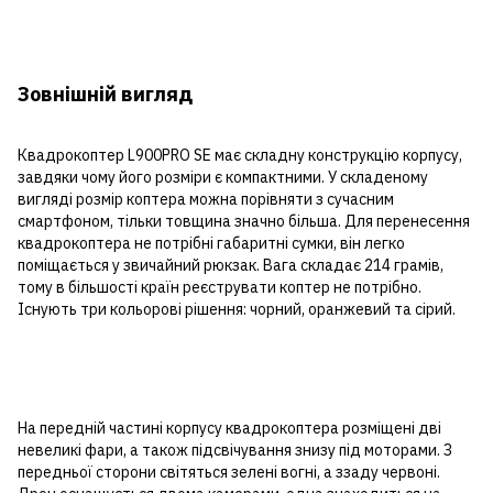
Зовнішній вигляд
Квадрокоптер L900PRO SE має складну конструкцію корпусу,
завдяки чому його розміри є компактними. У складеному
вигляді розмір коптера можна порівняти з сучасним
смартфоном, тільки товщина значно більша. Для перенесення
квадрокоптера не потрібні габаритні сумки, він легко
поміщається у звичайний рюкзак. Вага складає 214 грамів,
тому в більшості країн реєструвати коптер не потрібно.
Існують три кольорові рішення: чорний, оранжевий та сірий.
На передній частині корпусу квадрокоптера розміщені дві
невеликі фари, а також підсвічування знизу під моторами. З
передньої сторони світяться зелені вогні, а ззаду червоні.