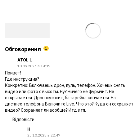
Обговорення
1
ATOL L
18.09.2024 в 14:39
Привет!
Где инструкция?
Конкретно: Включаешь дрон, пуль, телефон. Хочешь снять
видео или фото с высоты. Ну? Ничего не фурычит. Не
открывается. Дрон жужжит, батарейка кончается. На
дисплее телефона Включите Live. Что это? Куда он сохраняет
видео? Сохраняет ли вообще? Итд итп.
Відповісти
Н
23.10.2025 в 22:47