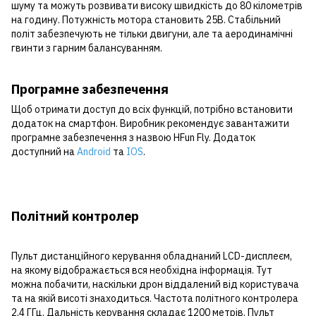
шуму та можуть розвивати високу швидкість до 80 кілометрів
на годину. Потужність мотора становить 25В. Стабільний
політ забезпечують не тільки двигуни, але та аеродинамічні
гвинти з гарним балансуванням.
Програмне забезпечення
Щоб отримати доступ до всіх функцій, потрібно встановити
додаток на смартфон. Виробник рекомендує завантажити
програмне забезпечення з назвою HFun Fly. Додаток
доступний на
Android
та
IOS
.
Політний контролер
Пульт дистанційного керування обладнаний LCD-дисплеєм,
на якому відображається вся необхідна інформація. Тут
можна побачити, наскільки дрон віддалений від користувача
та на якій висоті знаходиться. Частота політного контролера
2,4 ГГц. Дальність керування складає 1200 метрів. Пульт