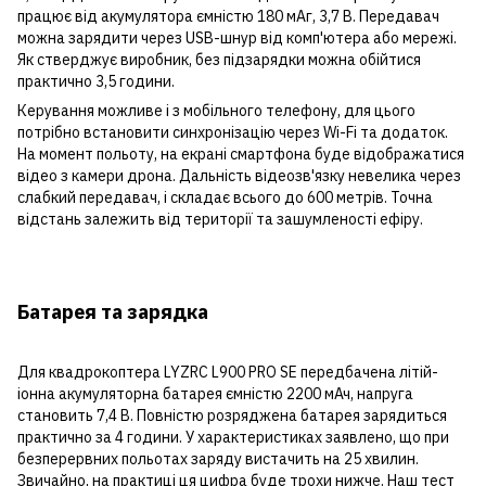
працює від акумулятора ємністю 180 мАг, 3,7 В. Передавач
можна зарядити через USB-шнур від комп'ютера або мережі.
Як стверджує виробник, без підзарядки можна обійтися
практично 3,5 години.
Керування можливе і з мобільного телефону, для цього
потрібно встановити синхронізацію через Wi-Fi та додаток.
На момент польоту, на екрані смартфона буде відображатися
відео з камери дрона. Дальність відеозв'язку невелика через
слабкий передавач, і складає всього до 600 метрів. Точна
відстань залежить від території та зашумленості ефіру.
Батарея та зарядка
Для квадрокоптера LYZRC L900 PRO SE передбачена літій-
іонна акумуляторна батарея ємністю 2200 мАч, напруга
становить 7,4 В. Повністю розряджена батарея зарядиться
практично за 4 години. У характеристиках заявлено, що при
безперервних польотах заряду вистачить на 25 хвилин.
Звичайно, на практиці ця цифра буде трохи нижче. Наш тест