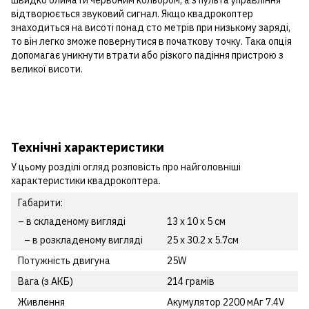
швидко блимати червоним кольором, а з пульта управління
відтворюється звуковий сигнал. Якщо квадрокоптер
знаходиться на висоті понад сто метрів при низькому заряді,
то він легко зможе повернутися в початкову точку. Така опція
допомагає уникнути втрати або різкого падіння пристрою з
великої висоти.
Технічні характеристики
У цьому розділі огляд розповість про найголовніші
характеристики квадрокоптера.
Габарити:
– в складеному вигляді
13 x 10 x 5 см
– в розкладеному вигляді
25 x 30.2 x 5.7см
Потужність двигуна
25W
Вага (з АКБ)
214 грамів
Живлення
Акумулятор 2200 мАг 7.4V