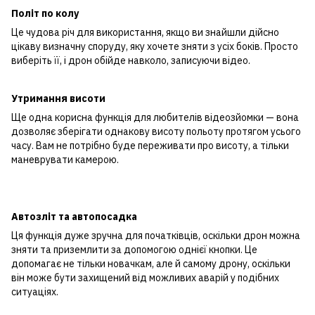
Політ по колу
Це чудова річ для використання, якщо ви знайшли дійсно
цікаву визначну споруду, яку хочете зняти з усіх боків. Просто
виберіть її, і дрон обійде навколо, записуючи відео.
Утримання висоти
Ще одна корисна функція для любителів відеозйомки — вона
дозволяє зберігати однакову висоту польоту протягом усього
часу. Вам не потрібно буде переживати про висоту, а тільки
маневрувати камерою.
Автозліт та автопосадка
Ця функція дуже зручна для початківців, оскільки дрон можна
зняти та приземлити за допомогою однієї кнопки. Це
допомагає не тільки новачкам, але й самому дрону, оскільки
він може бути захищений від можливих аварій у подібних
ситуаціях.