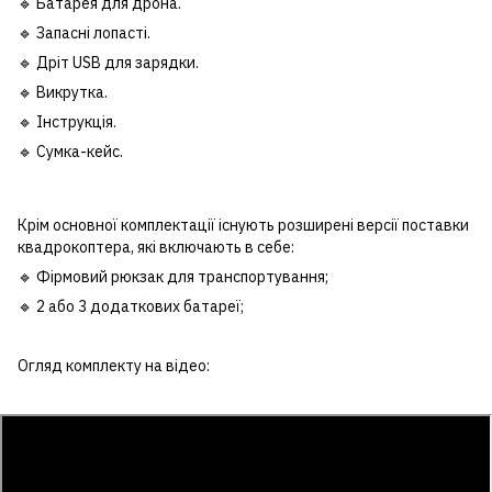
🔹
Батарея для дрона.
🔹 Запасні лопасті.
🔹 Дріт USB для зарядки.
🔹 Викрутка.
🔹 Інструкція.
🔹 Сумка-кейс.
Крім основної комплектації існують розширені версії поставки
квадрокоптера, які включають в себе:
🔹
Фірмовий рюкзак для транспортування
;
🔹
2 або 3 додаткових батареї;
Огляд комплекту на відео: