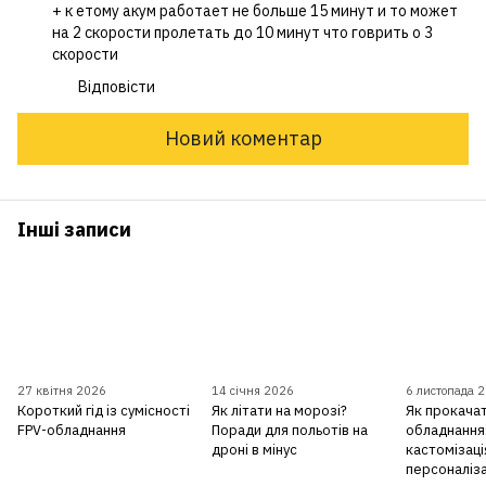
+ к етому акум работает не больше 15 минут и то может
на 2 скорости пролетать до 10 минут что говрить о 3
скорости
Відповісти
Новий коментар
Інші записи
27 квітня 2026
14 січня 2026
6 листопада 
Короткий гід із сумісності
Як літати на морозі?
Як прокачат
FPV-обладнання
Поради для польотів на
обладнання:
дроні в мінус
кастомізаці
персоналіза