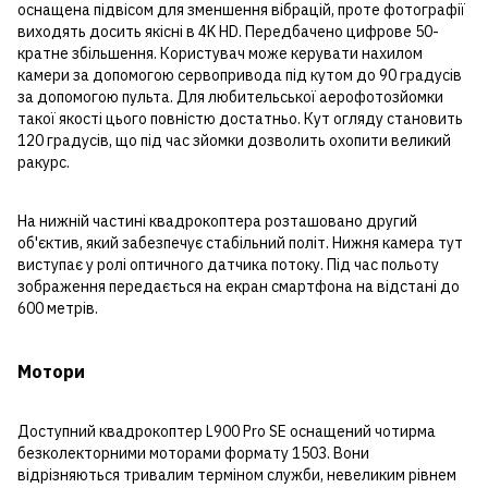
оснащена підвісом для зменшення вібрацій, проте фотографії
виходять досить якісні в 4K HD. Передбачено цифрове 50-
кратне збільшення. Користувач може керувати нахилом
камери за допомогою сервопривода під кутом до 90 градусів
за допомогою пульта. Для любительської аерофотозйомки
такої якості цього повністю достатньо. Кут огляду становить
120 градусів, що під час зйомки дозволить охопити великий
ракурс.
На нижній частині квадрокоптера розташовано другий
об'єктив, який забезпечує стабільний політ. Нижня камера тут
виступає у ролі оптичного датчика потоку. Під час польоту
зображення передається на екран смартфона на відстані до
600 метрів.
Мотори
Доступний квадрокоптер L900 Pro SE оснащений чотирма
безколекторними моторами формату 1503. Вони
відрізняються тривалим терміном служби, невеликим рівнем