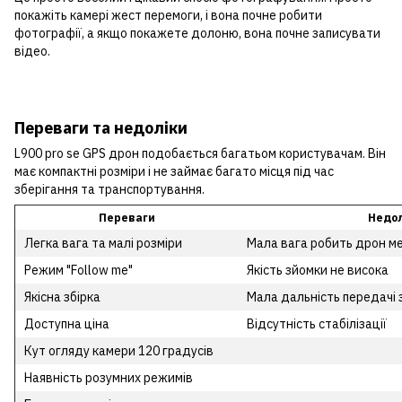
покажіть камері жест перемоги, і вона почне робити
фотографії, а якщо покажете долоню, вона почне записувати
відео.
Переваги та недоліки
L900 pro se GPS дрон подобається багатьом користувачам. Він
має компактні розміри і не займає багато місця під час
зберігання та транспортування.
Переваги
Недол
Легка вага та малі розміри
Мала вага робить дрон ме
Режим "Follow me"
Якість зйомки не висока
Якісна збірка
Мала дальність передачі
Доступна ціна
Відсутність стабілізації
Кут огляду камери 120 градусів
Наявність розумних режимів