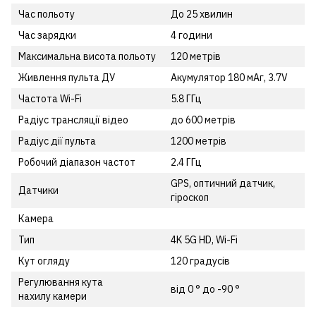
Час польоту
До 25 хвилин
Час зарядки
4 години
Максимальна висота польоту
120 метрів
Живлення пульта ДУ
Акумулятор 180 мАг, 3.7V
Частота Wi-Fi
5.8 ГГц
Радіус трансляції відео
до 600 метрів
Радіус дії пульта
1200 метрів
Робочий діапазон частот
2.4 ГГц
GPS, оптичний датчик,
Датчики
гіроскоп
Камера
Тип
4K 5G HD, Wi-Fi
Кут огляду
120 градусів
Регулювання кута
від 0 ° до -90 °
нахилу камери